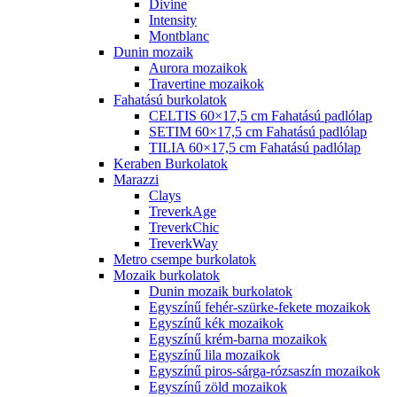
Divine
Intensity
Montblanc
Dunin mozaik
Aurora mozaikok
Travertine mozaikok
Fahatású burkolatok
CELTIS 60×17,5 cm Fahatású padlólap
SETIM 60×17,5 cm Fahatású padlólap
TILIA 60×17,5 cm Fahatású padlólap
Keraben Burkolatok
Marazzi
Clays
TreverkAge
TreverkChic
TreverkWay
Metro csempe burkolatok
Mozaik burkolatok
Dunin mozaik burkolatok
Egyszínű fehér-szürke-fekete mozaikok
Egyszínű kék mozaikok
Egyszínű krém-barna mozaikok
Egyszínű lila mozaikok
Egyszínű piros-sárga-rózsaszín mozaikok
Egyszínű zöld mozaikok