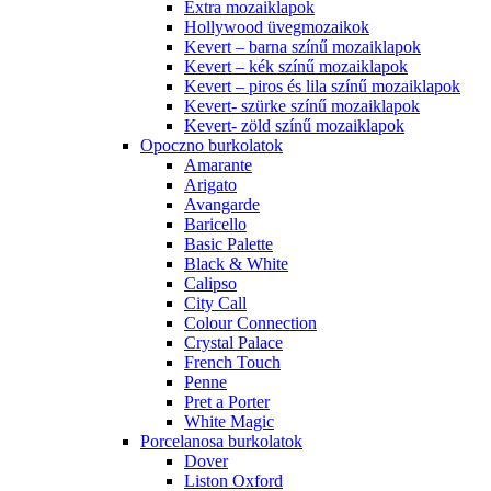
Extra mozaiklapok
Hollywood üvegmozaikok
Kevert – barna színű mozaiklapok
Kevert – kék színű mozaiklapok
Kevert – piros és lila színű mozaiklapok
Kevert- szürke színű mozaiklapok
Kevert- zöld színű mozaiklapok
Opoczno burkolatok
Amarante
Arigato
Avangarde
Baricello
Basic Palette
Black & White
Calipso
City Call
Colour Connection
Crystal Palace
French Touch
Penne
Pret a Porter
White Magic
Porcelanosa burkolatok
Dover
Liston Oxford