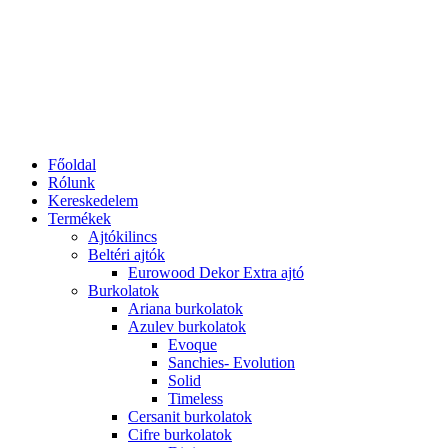
Főoldal
Rólunk
Kereskedelem
Termékek
Ajtókilincs
Beltéri ajtók
Eurowood Dekor Extra ajtó
Burkolatok
Ariana burkolatok
Azulev burkolatok
Evoque
Sanchies- Evolution
Solid
Timeless
Cersanit burkolatok
Cifre burkolatok