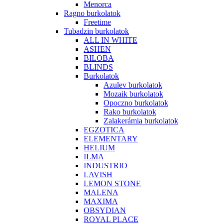
Menorca
Ragno burkolatok
Freetime
Tubadzin burkolatok
ALL IN WHITE
ASHEN
BILOBA
BLINDS
Burkolatok
Azulev burkolatok
Mozaik burkolatok
Opoczno burkolatok
Rako burkolatok
Zalakerámia burkolatok
EGZOTICA
ELEMENTARY
HELIUM
ILMA
INDUSTRIO
LAVISH
LEMON STONE
MALENA
MAXIMA
OBSYDIAN
ROYAL PLACE