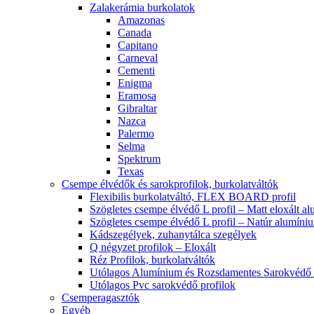
Zalakerámia burkolatok
Amazonas
Canada
Capitano
Carneval
Cementi
Enigma
Eramosa
Gibraltar
Nazca
Palermo
Selma
Spektrum
Texas
Csempe élvédők és sarokprofilok, burkolatváltók
Flexibilis burkolatváltó, FLEX BOARD profil
Szögletes csempe élvédő L profil – Matt eloxált a
Szögletes csempe élvédő L profil – Natúr alumíni
Kádszegélyek, zuhanytálca szegélyek
Q négyzet profilok – Eloxált
Réz Profilok, burkolatváltók
Utólagos Alumínium és Rozsdamentes Sarokvédő p
Utólagos Pvc sarokvédő profilok
Csemperagasztók
Egyéb