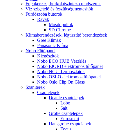
Fugakereszt, burkolatszintező rendszerek
Víz szigetelő és feszültségmentesítők
Fürdőszoba bútorok
Ravak
Mosdópultok
SD Chrome
Klímaberendezések, légtisztító berendezések
Gree Klímák
Panasonic Klíma
Nobo Fűtőpanel
Kiegészítők
Nobo ECO HUB Vezérlés
Nobo FJORD elektromos fűtőpanel
Nobo NCU Termosztátok
Nobo OSLO elektromos fűtőpanel
Nobo Oslo Clip On Glass
Szaniterek
Csaptelepek
Deante csaptelepek
Lobo
Salt
Grohe csaptelepek
Eurosmart
Hansgrohe csaptelepek
Focus