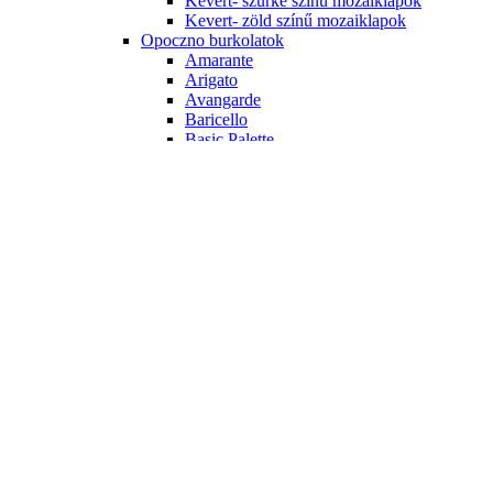
Kevert- szürke színű mozaiklapok
Kevert- zöld színű mozaiklapok
Opoczno burkolatok
Amarante
Arigato
Avangarde
Baricello
Basic Palette
Black & White
Calipso
City Call
Colour Connection
Crystal Palace
French Touch
Penne
Pret a Porter
White Magic
Porcelanosa burkolatok
Dover
Liston Oxford
Menorca
Ragno burkolatok
Freetime
Tubadzin burkolatok
ALL IN WHITE