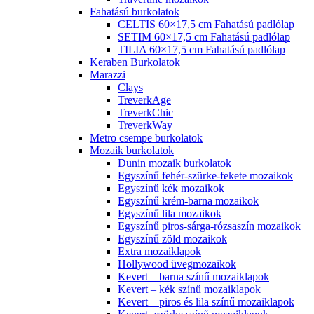
Fahatású burkolatok
CELTIS 60×17,5 cm Fahatású padlólap
SETIM 60×17,5 cm Fahatású padlólap
TILIA 60×17,5 cm Fahatású padlólap
Keraben Burkolatok
Marazzi
Clays
TreverkAge
TreverkChic
TreverkWay
Metro csempe burkolatok
Mozaik burkolatok
Dunin mozaik burkolatok
Egyszínű fehér-szürke-fekete mozaikok
Egyszínű kék mozaikok
Egyszínű krém-barna mozaikok
Egyszínű lila mozaikok
Egyszínű piros-sárga-rózsaszín mozaikok
Egyszínű zöld mozaikok
Extra mozaiklapok
Hollywood üvegmozaikok
Kevert – barna színű mozaiklapok
Kevert – kék színű mozaiklapok
Kevert – piros és lila színű mozaiklapok