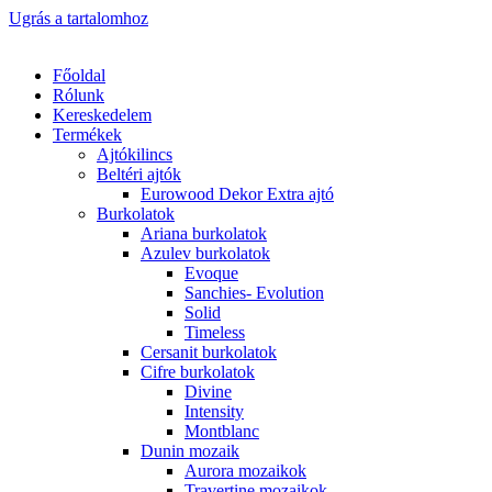
Ugrás a tartalomhoz
Főoldal
Rólunk
Kereskedelem
Termékek
Ajtókilincs
Beltéri ajtók
Eurowood Dekor Extra ajtó
Burkolatok
Ariana burkolatok
Azulev burkolatok
Evoque
Sanchies- Evolution
Solid
Timeless
Cersanit burkolatok
Cifre burkolatok
Divine
Intensity
Montblanc
Dunin mozaik
Aurora mozaikok
Travertine mozaikok