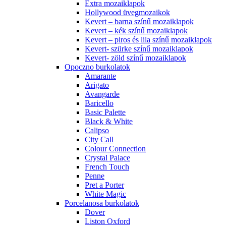
Extra mozaiklapok
Hollywood üvegmozaikok
Kevert – barna színű mozaiklapok
Kevert – kék színű mozaiklapok
Kevert – piros és lila színű mozaiklapok
Kevert- szürke színű mozaiklapok
Kevert- zöld színű mozaiklapok
Opoczno burkolatok
Amarante
Arigato
Avangarde
Baricello
Basic Palette
Black & White
Calipso
City Call
Colour Connection
Crystal Palace
French Touch
Penne
Pret a Porter
White Magic
Porcelanosa burkolatok
Dover
Liston Oxford