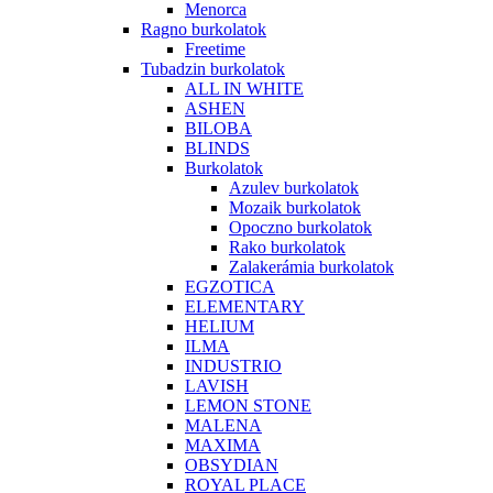
Menorca
Ragno burkolatok
Freetime
Tubadzin burkolatok
ALL IN WHITE
ASHEN
BILOBA
BLINDS
Burkolatok
Azulev burkolatok
Mozaik burkolatok
Opoczno burkolatok
Rako burkolatok
Zalakerámia burkolatok
EGZOTICA
ELEMENTARY
HELIUM
ILMA
INDUSTRIO
LAVISH
LEMON STONE
MALENA
MAXIMA
OBSYDIAN
ROYAL PLACE