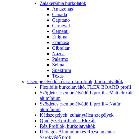
Zalakerámia burkolatok
Amazonas
Canada
Capitano
Carneval
Cementi
Enigma
Eramosa
Gibraltar
Nazca
Palermo
Selma
Spektrum
Texas
Csempe élvédők és sarokprofilok, burkolatváltók
Flexibilis burkolatváltó, FLEX BOARD profil
Szögletes csempe élvédő L profil – Matt eloxált
alumínium
Szögletes csempe élvédő L profil – Natúr
alumínium
Kádszegélyek, zuhanytálca szegélyek
Q négyzet profilok – Eloxált
Réz Profilok, burkolatváltók
Utólagos Alumínium és Rozsdamentes
Sarokvédő profil