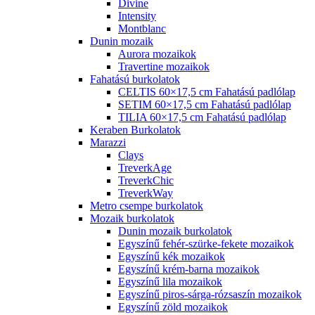
Divine
Intensity
Montblanc
Dunin mozaik
Aurora mozaikok
Travertine mozaikok
Fahatású burkolatok
CELTIS 60×17,5 cm Fahatású padlólap
SETIM 60×17,5 cm Fahatású padlólap
TILIA 60×17,5 cm Fahatású padlólap
Keraben Burkolatok
Marazzi
Clays
TreverkAge
TreverkChic
TreverkWay
Metro csempe burkolatok
Mozaik burkolatok
Dunin mozaik burkolatok
Egyszínű fehér-szürke-fekete mozaikok
Egyszínű kék mozaikok
Egyszínű krém-barna mozaikok
Egyszínű lila mozaikok
Egyszínű piros-sárga-rózsaszín mozaikok
Egyszínű zöld mozaikok