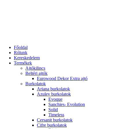
Főoldal
Rólunk
Kereskedelem
Termékek
Ajtókilincs
Beltéri ajtók
Eurowood Dekor Extra ajtó
Burkolatok
Ariana burkolatok
Azulev burkolatok
Evoque
Sanchies- Evolution
Solid
Timeless
Cersanit burkolatok
Cifre burkolatok