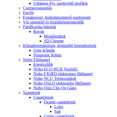
Utólagos Pvc sarokvédő profilok
Csemperagasztók
Egyéb
Fugakereszt, burkolatszintező rendszerek
Víz szigetelő és feszültségmentesítők
Fürdőszoba bútorok
Ravak
Mosdópultok
SD Chrome
Klímaberendezések, légtisztító berendezések
Gree Klímák
Panasonic Klíma
Nobo Fűtőpanel
Kiegészítők
Nobo ECO HUB Vezérlés
Nobo FJORD elektromos fűtőpanel
Nobo NCU Termosztátok
Nobo OSLO elektromos fűtőpanel
Nobo Oslo Clip On Glass
Szaniterek
Csaptelepek
Deante csaptelepek
Lobo
Salt
Grohe csaptelepek