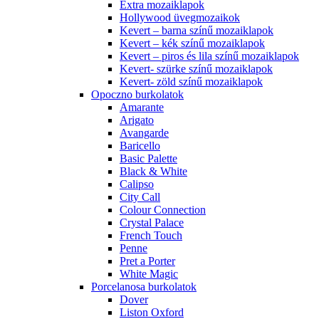
Extra mozaiklapok
Hollywood üvegmozaikok
Kevert – barna színű mozaiklapok
Kevert – kék színű mozaiklapok
Kevert – piros és lila színű mozaiklapok
Kevert- szürke színű mozaiklapok
Kevert- zöld színű mozaiklapok
Opoczno burkolatok
Amarante
Arigato
Avangarde
Baricello
Basic Palette
Black & White
Calipso
City Call
Colour Connection
Crystal Palace
French Touch
Penne
Pret a Porter
White Magic
Porcelanosa burkolatok
Dover
Liston Oxford