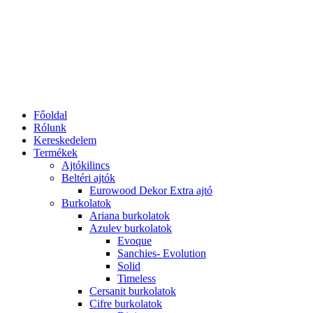
Főoldal
Rólunk
Kereskedelem
Termékek
Ajtókilincs
Beltéri ajtók
Eurowood Dekor Extra ajtó
Burkolatok
Ariana burkolatok
Azulev burkolatok
Evoque
Sanchies- Evolution
Solid
Timeless
Cersanit burkolatok
Cifre burkolatok