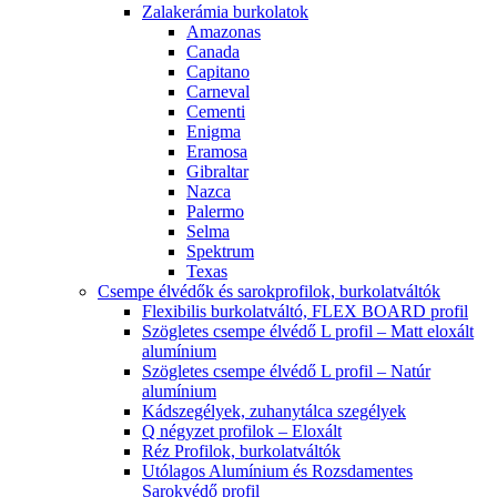
Zalakerámia burkolatok
Amazonas
Canada
Capitano
Carneval
Cementi
Enigma
Eramosa
Gibraltar
Nazca
Palermo
Selma
Spektrum
Texas
Csempe élvédők és sarokprofilok, burkolatváltók
Flexibilis burkolatváltó, FLEX BOARD profil
Szögletes csempe élvédő L profil – Matt eloxált
alumínium
Szögletes csempe élvédő L profil – Natúr
alumínium
Kádszegélyek, zuhanytálca szegélyek
Q négyzet profilok – Eloxált
Réz Profilok, burkolatváltók
Utólagos Alumínium és Rozsdamentes
Sarokvédő profil