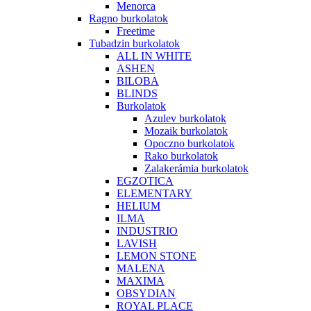
Menorca
Ragno burkolatok
Freetime
Tubadzin burkolatok
ALL IN WHITE
ASHEN
BILOBA
BLINDS
Burkolatok
Azulev burkolatok
Mozaik burkolatok
Opoczno burkolatok
Rako burkolatok
Zalakerámia burkolatok
EGZOTICA
ELEMENTARY
HELIUM
ILMA
INDUSTRIO
LAVISH
LEMON STONE
MALENA
MAXIMA
OBSYDIAN
ROYAL PLACE