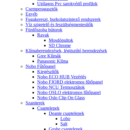
Utólagos Pvc sarokvédő profilok
Csemperagasztók
Egyéb
Fugakereszt, burkolatszintező rendszerek
Víz szigetelő és feszültségmentesítők
Fürdőszoba bútorok
Ravak
Mosdópultok
SD Chrome
Klímaberendezések, légtisztító berendezések
Gree Klímák
Panasonic Klíma
Nobo Fűtőpanel
Kiegészítők
Nobo ECO HUB Vezérlés
Nobo FJORD elektromos fűtőpanel
Nobo NCU Termosztátok
Nobo OSLO elektromos fűtőpanel
Nobo Oslo Clip On Glass
Szaniterek
Csaptelepek
Deante csaptelepek
Lobo
Salt
Grohe csaptelepek