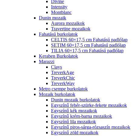
Divine
Intensity
Montblanc
Dunin mozaik
Aurora mozaikok
Travertine mozaikok
Fahatású burkolatok
CELTIS 60×17,5 cm Fahatású padlólap
SETIM 60×17,5 cm Fahatású padlólap
TILIA 60×17,5 cm Fahatású padlólap
Keraben Burkolatok
Marazzi
Clays
TreverkAge
TreverkChic
TreverkWay
Metro csempe burkolatok
Mozaik burkolatok
Dunin mozaik burkolatok
Egyszínű fehér-szürke-fekete mozaikok
Egyszínű kék mozaikok
Egyszínű krém-barna mozaikok
Egyszínű lila mozaikok
Egyszínű piros-sárga-rózsaszín mozaikok
Egyszínű zöld mozaikok