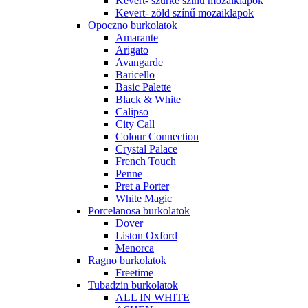
Kevert- szürke színű mozaiklapok
Kevert- zöld színű mozaiklapok
Opoczno burkolatok
Amarante
Arigato
Avangarde
Baricello
Basic Palette
Black & White
Calipso
City Call
Colour Connection
Crystal Palace
French Touch
Penne
Pret a Porter
White Magic
Porcelanosa burkolatok
Dover
Liston Oxford
Menorca
Ragno burkolatok
Freetime
Tubadzin burkolatok
ALL IN WHITE