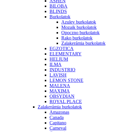
ASHEN
BILOBA
BLINDS
Burkolatok
Azulev burkolatok
Mozaik burkolatok
Opoczno burkolatok
Rako burkolatok
Zalakerámia burkolatok
EGZOTICA
ELEMENTARY
HELIUM
ILMA
INDUSTRIO
LAVISH
LEMON STONE
MALENA
MAXIMA
OBSYDIAN
ROYAL PLACE
Zalakerámia burkolatok
Amazonas
Canada
Capitano
Carneval