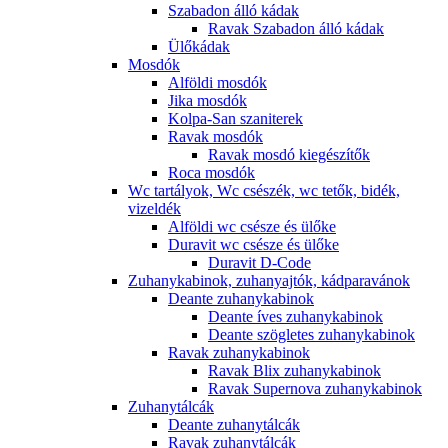
Szabadon álló kádak
Ravak Szabadon álló kádak
Ülőkádak
Mosdók
Alföldi mosdók
Jika mosdók
Kolpa-San szaniterek
Ravak mosdók
Ravak mosdó kiegészítők
Roca mosdók
Wc tartályok, Wc csészék, wc tetők, bidék,
vizeldék
Alföldi wc csésze és ülőke
Duravit wc csésze és ülőke
Duravit D-Code
Zuhanykabinok, zuhanyajtók, kádparavánok
Deante zuhanykabinok
Deante íves zuhanykabinok
Deante szögletes zuhanykabinok
Ravak zuhanykabinok
Ravak Blix zuhanykabinok
Ravak Supernova zuhanykabinok
Zuhanytálcák
Deante zuhanytálcák
Ravak zuhanytálcák