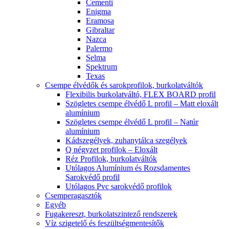
Cementi
Enigma
Eramosa
Gibraltar
Nazca
Palermo
Selma
Spektrum
Texas
Csempe élvédők és sarokprofilok, burkolatváltók
Flexibilis burkolatváltó, FLEX BOARD profil
Szögletes csempe élvédő L profil – Matt eloxált
alumínium
Szögletes csempe élvédő L profil – Natúr
alumínium
Kádszegélyek, zuhanytálca szegélyek
Q négyzet profilok – Eloxált
Réz Profilok, burkolatváltók
Utólagos Alumínium és Rozsdamentes
Sarokvédő profil
Utólagos Pvc sarokvédő profilok
Csemperagasztók
Egyéb
Fugakereszt, burkolatszintező rendszerek
Víz szigetelő és feszültségmentesítők