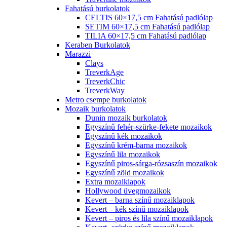
Fahatású burkolatok
CELTIS 60×17,5 cm Fahatású padlólap
SETIM 60×17,5 cm Fahatású padlólap
TILIA 60×17,5 cm Fahatású padlólap
Keraben Burkolatok
Marazzi
Clays
TreverkAge
TreverkChic
TreverkWay
Metro csempe burkolatok
Mozaik burkolatok
Dunin mozaik burkolatok
Egyszínű fehér-szürke-fekete mozaikok
Egyszínű kék mozaikok
Egyszínű krém-barna mozaikok
Egyszínű lila mozaikok
Egyszínű piros-sárga-rózsaszín mozaikok
Egyszínű zöld mozaikok
Extra mozaiklapok
Hollywood üvegmozaikok
Kevert – barna színű mozaiklapok
Kevert – kék színű mozaiklapok
Kevert – piros és lila színű mozaiklapok