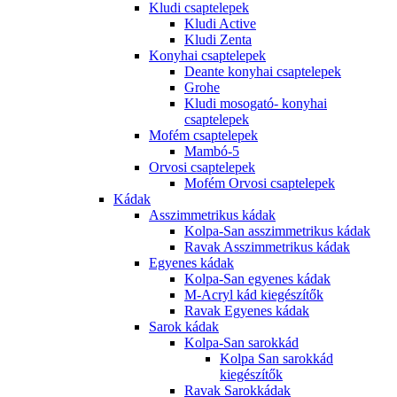
Kludi csaptelepek
Kludi Active
Kludi Zenta
Konyhai csaptelepek
Deante konyhai csaptelepek
Grohe
Kludi mosogató- konyhai
csaptelepek
Mofém csaptelepek
Mambó-5
Orvosi csaptelepek
Mofém Orvosi csaptelepek
Kádak
Asszimmetrikus kádak
Kolpa-San asszimmetrikus kádak
Ravak Asszimmetrikus kádak
Egyenes kádak
Kolpa-San egyenes kádak
M-Acryl kád kiegészítők
Ravak Egyenes kádak
Sarok kádak
Kolpa-San sarokkád
Kolpa San sarokkád
kiegészítők
Ravak Sarokkádak