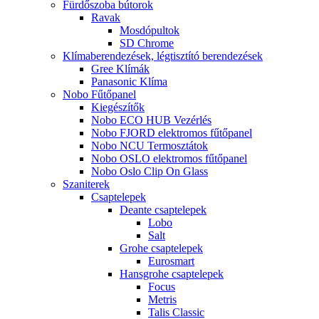
Fürdőszoba bútorok
Ravak
Mosdópultok
SD Chrome
Klímaberendezések, légtisztító berendezések
Gree Klímák
Panasonic Klíma
Nobo Fűtőpanel
Kiegészítők
Nobo ECO HUB Vezérlés
Nobo FJORD elektromos fűtőpanel
Nobo NCU Termosztátok
Nobo OSLO elektromos fűtőpanel
Nobo Oslo Clip On Glass
Szaniterek
Csaptelepek
Deante csaptelepek
Lobo
Salt
Grohe csaptelepek
Eurosmart
Hansgrohe csaptelepek
Focus
Metris
Talis Classic