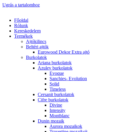
Ugrás a tartalomhoz
Főoldal
Rólunk
Kereskedelem
Termékek
Ajtókilincs
Beltéri ajtók
Eurowood Dekor Extra ajtó
Burkolatok
Ariana burkolatok
Azulev burkolatok
Evoque
Sanchies- Evolution
Solid
Timeless
Cersanit burkolatok
Cifre burkolatok
Divine
Intensity
Montblanc
Dunin mozaik
Aurora mozaikok
Travertine mozaikok