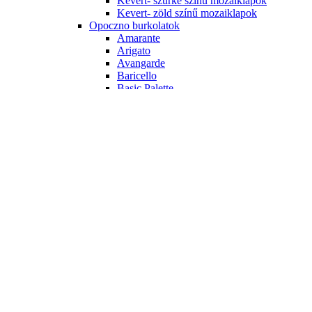
Kevert- szürke színű mozaiklapok
Kevert- zöld színű mozaiklapok
Opoczno burkolatok
Amarante
Arigato
Avangarde
Baricello
Basic Palette
Black & White
Calipso
City Call
Colour Connection
Crystal Palace
French Touch
Penne
Pret a Porter
White Magic
Porcelanosa burkolatok
Dover
Liston Oxford
Menorca
Ragno burkolatok
Freetime
Tubadzin burkolatok
ALL IN WHITE