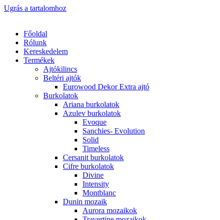
Ugrás a tartalomhoz
Főoldal
Rólunk
Kereskedelem
Termékek
Ajtókilincs
Beltéri ajtók
Eurowood Dekor Extra ajtó
Burkolatok
Ariana burkolatok
Azulev burkolatok
Evoque
Sanchies- Evolution
Solid
Timeless
Cersanit burkolatok
Cifre burkolatok
Divine
Intensity
Montblanc
Dunin mozaik
Aurora mozaikok
Travertine mozaikok