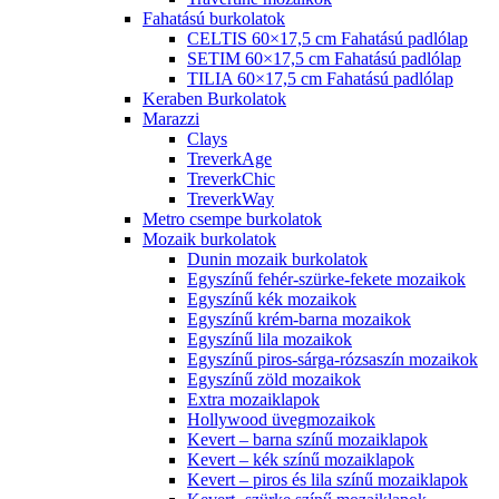
Fahatású burkolatok
CELTIS 60×17,5 cm Fahatású padlólap
SETIM 60×17,5 cm Fahatású padlólap
TILIA 60×17,5 cm Fahatású padlólap
Keraben Burkolatok
Marazzi
Clays
TreverkAge
TreverkChic
TreverkWay
Metro csempe burkolatok
Mozaik burkolatok
Dunin mozaik burkolatok
Egyszínű fehér-szürke-fekete mozaikok
Egyszínű kék mozaikok
Egyszínű krém-barna mozaikok
Egyszínű lila mozaikok
Egyszínű piros-sárga-rózsaszín mozaikok
Egyszínű zöld mozaikok
Extra mozaiklapok
Hollywood üvegmozaikok
Kevert – barna színű mozaiklapok
Kevert – kék színű mozaiklapok
Kevert – piros és lila színű mozaiklapok