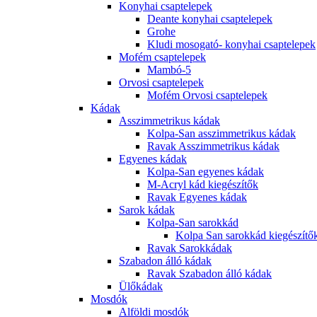
Konyhai csaptelepek
Deante konyhai csaptelepek
Grohe
Kludi mosogató- konyhai csaptelepek
Mofém csaptelepek
Mambó-5
Orvosi csaptelepek
Mofém Orvosi csaptelepek
Kádak
Asszimmetrikus kádak
Kolpa-San asszimmetrikus kádak
Ravak Asszimmetrikus kádak
Egyenes kádak
Kolpa-San egyenes kádak
M-Acryl kád kiegészítők
Ravak Egyenes kádak
Sarok kádak
Kolpa-San sarokkád
Kolpa San sarokkád kiegészítő
Ravak Sarokkádak
Szabadon álló kádak
Ravak Szabadon álló kádak
Ülőkádak
Mosdók
Alföldi mosdók