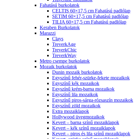
Fahatású burkolatok
CELTIS 60×17,5 cm Fahatású padlólap
SETIM 60×17,5 cm Fahatású padlólap
TILIA 60×17,5 cm Fahatású padlólap
Keraben Burkolatok
Marazzi
Clays
TreverkAge
TreverkChic
TreverkWay
Metro csempe burkolatok
Mozaik burkolatok
Dunin mozaik burkolatok
Egyszínű fehér-szürke-fekete mozaikok
Egyszínű kék mozaikok
Egyszínű krém-barna mozaikok
Egyszínű lila mozaikok
Egyszínű piros-sárga-rózsaszín mozaikok
Egyszínű zöld mozaikok
Extra mozaiklapok
Hollywood üvegmozaikok
Kevert – barna színű mozaiklapok
Kevert – kék színű mozaiklapok
Kevert – piros és lila színű mozaiklapok