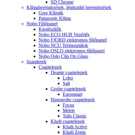
SD Chrome
Klímaberendezések, légtisztító berendezések
Gree Klímák
Panasonic Klíma
Nobo Fűtőpanel
Kiegészítők
Nobo ECO HUB Vezérlés
Nobo FJORD elektromos fűtőpanel
Nobo NCU Termosztátok
Nobo OSLO elektromos fűtőpanel
Nobo Oslo Clip On Glass
Szaniterek
Csaptelepek
Deante csaptelepek
Lobo
Salt
Grohe csaptelepek
Eurosmart
Hansgrohe csaptelepek
Focus
Metris
Talis Classic
Kludi csaptelepek
Kludi Active
Kludi Zenta