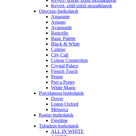
Kevert- szürke színű mozaiklapok
Kevert- zöld színű mozaiklapok
Opoczno burkolatok
Amarante
Arigato
Avangarde
Baricello
Basic Palette
Black & White
Calipso
City Call
Colour Connection
Crystal Palace
French Touch
Penne
Pret a Porter
White Magic
Porcelanosa burkolatok
Dover
Liston Oxford
Menorca
Ragno burkolatok
Freetime
Tubadzin burkolatok
ALL IN WHITE