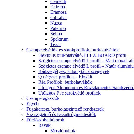
Cementi
Enigma
Eramosa
Gibraltar
Nazca
Palermo
Selma
Spektrum
Texas
Csempe élvédők és sarokprofilok, burkolatváltók
Flexibilis burkolatváltó, FLEX BOARD profil
Szögletes csempe élvédő L profil – Matt eloxált a
Szögletes csempe élvédő L profil – Natúr alumíni
Kádszegélyek, zuhanytálca szegélyek
Q négyzet profilok – Eloxált
Réz Profilok, burkolatváltók
Utólagos Alumínium és Rozsdamentes Sarokvédő p
Utólagos Pvc sarokvédő profilok
Csemperagasztók
Egyéb
Fugakereszt, burkolatszintező rendszerek
Víz szigetelő és feszültségmentesítők
Fürdőszoba bútorok
Ravak
Mosdópultok