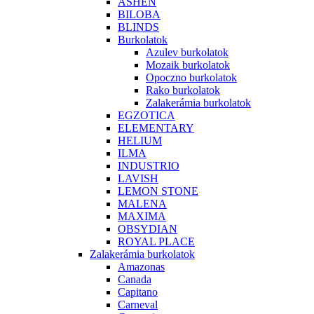
ASHEN
BILOBA
BLINDS
Burkolatok
Azulev burkolatok
Mozaik burkolatok
Opoczno burkolatok
Rako burkolatok
Zalakerámia burkolatok
EGZOTICA
ELEMENTARY
HELIUM
ILMA
INDUSTRIO
LAVISH
LEMON STONE
MALENA
MAXIMA
OBSYDIAN
ROYAL PLACE
Zalakerámia burkolatok
Amazonas
Canada
Capitano
Carneval