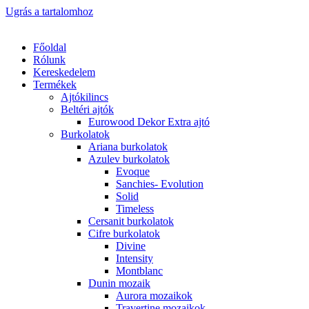
Ugrás a tartalomhoz
Főoldal
Rólunk
Kereskedelem
Termékek
Ajtókilincs
Beltéri ajtók
Eurowood Dekor Extra ajtó
Burkolatok
Ariana burkolatok
Azulev burkolatok
Evoque
Sanchies- Evolution
Solid
Timeless
Cersanit burkolatok
Cifre burkolatok
Divine
Intensity
Montblanc
Dunin mozaik
Aurora mozaikok
Travertine mozaikok