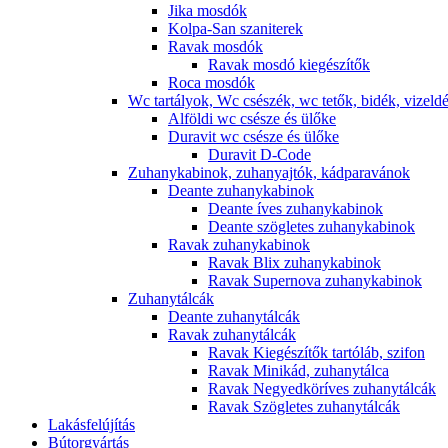
Jika mosdók
Kolpa-San szaniterek
Ravak mosdók
Ravak mosdó kiegészítők
Roca mosdók
Wc tartályok, Wc csészék, wc tetők, bidék, vizeld
Alföldi wc csésze és ülőke
Duravit wc csésze és ülőke
Duravit D-Code
Zuhanykabinok, zuhanyajtók, kádparavánok
Deante zuhanykabinok
Deante íves zuhanykabinok
Deante szögletes zuhanykabinok
Ravak zuhanykabinok
Ravak Blix zuhanykabinok
Ravak Supernova zuhanykabinok
Zuhanytálcák
Deante zuhanytálcák
Ravak zuhanytálcák
Ravak Kiegészítők tartóláb, szifon
Ravak Minikád, zuhanytálca
Ravak Negyedköríves zuhanytálcák
Ravak Szögletes zuhanytálcák
Lakásfelújítás
Bútorgyártás