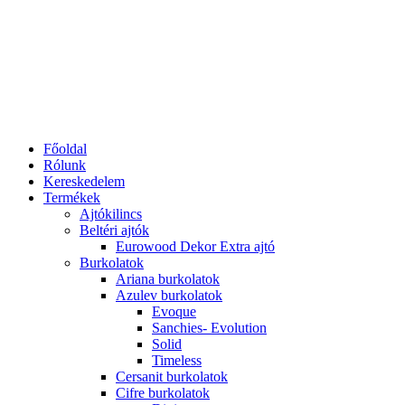
Főoldal
Rólunk
Kereskedelem
Termékek
Ajtókilincs
Beltéri ajtók
Eurowood Dekor Extra ajtó
Burkolatok
Ariana burkolatok
Azulev burkolatok
Evoque
Sanchies- Evolution
Solid
Timeless
Cersanit burkolatok
Cifre burkolatok