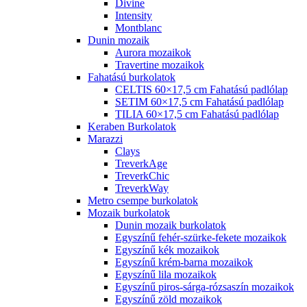
Divine
Intensity
Montblanc
Dunin mozaik
Aurora mozaikok
Travertine mozaikok
Fahatású burkolatok
CELTIS 60×17,5 cm Fahatású padlólap
SETIM 60×17,5 cm Fahatású padlólap
TILIA 60×17,5 cm Fahatású padlólap
Keraben Burkolatok
Marazzi
Clays
TreverkAge
TreverkChic
TreverkWay
Metro csempe burkolatok
Mozaik burkolatok
Dunin mozaik burkolatok
Egyszínű fehér-szürke-fekete mozaikok
Egyszínű kék mozaikok
Egyszínű krém-barna mozaikok
Egyszínű lila mozaikok
Egyszínű piros-sárga-rózsaszín mozaikok
Egyszínű zöld mozaikok