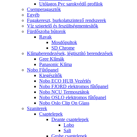
Utólagos Pvc sarokvédő profilok
Csemperagasztók
Egyéb
Fugakereszt, burkolatszintező rendszerek
Víz szigetelő és feszültségmentesítők
Fürdőszoba bútorok
Ravak
Mosdópultok
SD Chrome
Klímaberendezések, légtisztító berendezések
Gree Klímák
Panasonic Klíma
Nobo Fűtőpanel
Kiegészítők
Nobo ECO HUB Vezérlés
Nobo FJORD elektromos fűtőpanel
Nobo NCU Termosztátok
Nobo OSLO elektromos fűtőpanel
Nobo Oslo Clip On Glass
Szaniterek
Csaptelepek
Deante csaptelepek
Lobo
Salt
Grohe csaptelepek