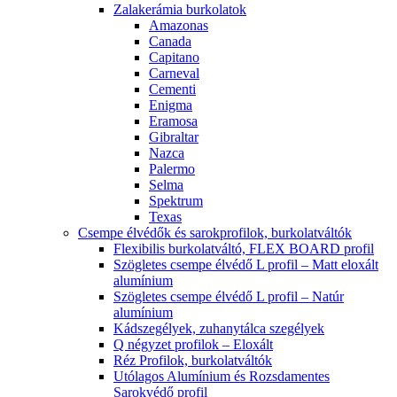
Zalakerámia burkolatok
Amazonas
Canada
Capitano
Carneval
Cementi
Enigma
Eramosa
Gibraltar
Nazca
Palermo
Selma
Spektrum
Texas
Csempe élvédők és sarokprofilok, burkolatváltók
Flexibilis burkolatváltó, FLEX BOARD profil
Szögletes csempe élvédő L profil – Matt eloxált
alumínium
Szögletes csempe élvédő L profil – Natúr
alumínium
Kádszegélyek, zuhanytálca szegélyek
Q négyzet profilok – Eloxált
Réz Profilok, burkolatváltók
Utólagos Alumínium és Rozsdamentes
Sarokvédő profil