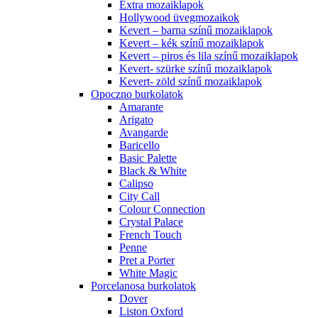
Extra mozaiklapok
Hollywood üvegmozaikok
Kevert – barna színű mozaiklapok
Kevert – kék színű mozaiklapok
Kevert – piros és lila színű mozaiklapok
Kevert- szürke színű mozaiklapok
Kevert- zöld színű mozaiklapok
Opoczno burkolatok
Amarante
Arigato
Avangarde
Baricello
Basic Palette
Black & White
Calipso
City Call
Colour Connection
Crystal Palace
French Touch
Penne
Pret a Porter
White Magic
Porcelanosa burkolatok
Dover
Liston Oxford