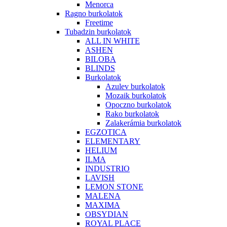
Menorca
Ragno burkolatok
Freetime
Tubadzin burkolatok
ALL IN WHITE
ASHEN
BILOBA
BLINDS
Burkolatok
Azulev burkolatok
Mozaik burkolatok
Opoczno burkolatok
Rako burkolatok
Zalakerámia burkolatok
EGZOTICA
ELEMENTARY
HELIUM
ILMA
INDUSTRIO
LAVISH
LEMON STONE
MALENA
MAXIMA
OBSYDIAN
ROYAL PLACE