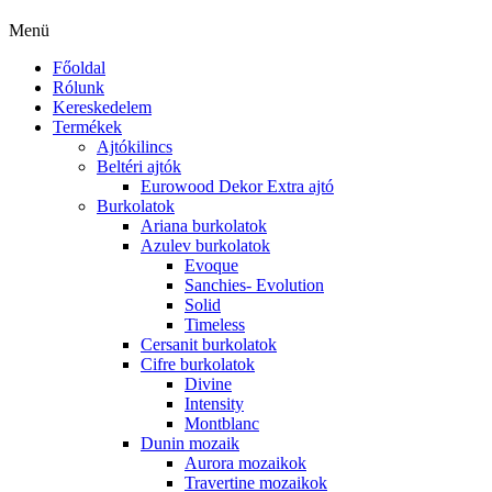
Menü
Főoldal
Rólunk
Kereskedelem
Termékek
Ajtókilincs
Beltéri ajtók
Eurowood Dekor Extra ajtó
Burkolatok
Ariana burkolatok
Azulev burkolatok
Evoque
Sanchies- Evolution
Solid
Timeless
Cersanit burkolatok
Cifre burkolatok
Divine
Intensity
Montblanc
Dunin mozaik
Aurora mozaikok
Travertine mozaikok