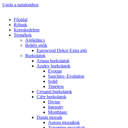
Ugrás a tartalomhoz
Főoldal
Rólunk
Kereskedelem
Termékek
Ajtókilincs
Beltéri ajtók
Eurowood Dekor Extra ajtó
Burkolatok
Ariana burkolatok
Azulev burkolatok
Evoque
Sanchies- Evolution
Solid
Timeless
Cersanit burkolatok
Cifre burkolatok
Divine
Intensity
Montblanc
Dunin mozaik
Aurora mozaikok
Travertine mozaikok