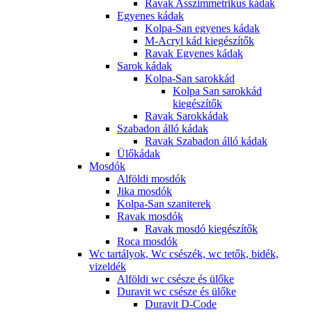
Ravak Asszimmetrikus kádak
Egyenes kádak
Kolpa-San egyenes kádak
M-Acryl kád kiegészítők
Ravak Egyenes kádak
Sarok kádak
Kolpa-San sarokkád
Kolpa San sarokkád
kiegészítők
Ravak Sarokkádak
Szabadon álló kádak
Ravak Szabadon álló kádak
Ülőkádak
Mosdók
Alföldi mosdók
Jika mosdók
Kolpa-San szaniterek
Ravak mosdók
Ravak mosdó kiegészítők
Roca mosdók
Wc tartályok, Wc csészék, wc tetők, bidék,
vizeldék
Alföldi wc csésze és ülőke
Duravit wc csésze és ülőke
Duravit D-Code