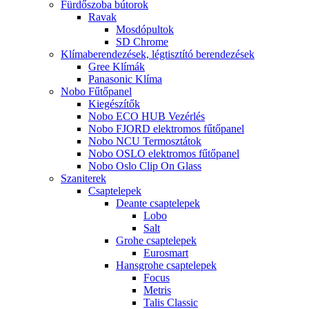
Fürdőszoba bútorok
Ravak
Mosdópultok
SD Chrome
Klímaberendezések, légtisztító berendezések
Gree Klímák
Panasonic Klíma
Nobo Fűtőpanel
Kiegészítők
Nobo ECO HUB Vezérlés
Nobo FJORD elektromos fűtőpanel
Nobo NCU Termosztátok
Nobo OSLO elektromos fűtőpanel
Nobo Oslo Clip On Glass
Szaniterek
Csaptelepek
Deante csaptelepek
Lobo
Salt
Grohe csaptelepek
Eurosmart
Hansgrohe csaptelepek
Focus
Metris
Talis Classic