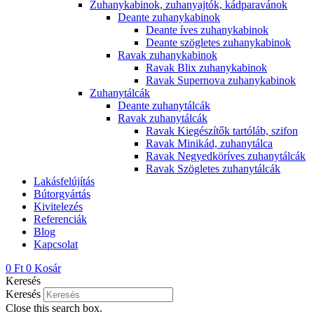
Zuhanykabinok, zuhanyajtók, kádparavánok
Deante zuhanykabinok
Deante íves zuhanykabinok
Deante szögletes zuhanykabinok
Ravak zuhanykabinok
Ravak Blix zuhanykabinok
Ravak Supernova zuhanykabinok
Zuhanytálcák
Deante zuhanytálcák
Ravak zuhanytálcák
Ravak Kiegészítők tartóláb, szifon
Ravak Minikád, zuhanytálca
Ravak Negyedköríves zuhanytálcák
Ravak Szögletes zuhanytálcák
Lakásfelújítás
Bútorgyártás
Kivitelezés
Referenciák
Blog
Kapcsolat
0
Ft
0
Kosár
Keresés
Keresés
Close this search box.