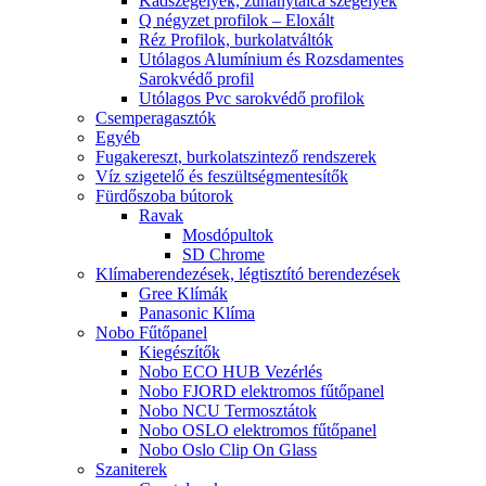
Kádszegélyek, zuhanytálca szegélyek
Q négyzet profilok – Eloxált
Réz Profilok, burkolatváltók
Utólagos Alumínium és Rozsdamentes
Sarokvédő profil
Utólagos Pvc sarokvédő profilok
Csemperagasztók
Egyéb
Fugakereszt, burkolatszintező rendszerek
Víz szigetelő és feszültségmentesítők
Fürdőszoba bútorok
Ravak
Mosdópultok
SD Chrome
Klímaberendezések, légtisztító berendezések
Gree Klímák
Panasonic Klíma
Nobo Fűtőpanel
Kiegészítők
Nobo ECO HUB Vezérlés
Nobo FJORD elektromos fűtőpanel
Nobo NCU Termosztátok
Nobo OSLO elektromos fűtőpanel
Nobo Oslo Clip On Glass
Szaniterek