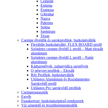
Cementi
Enigma
Eramosa
Gibraltar
Nazca
Palermo
Selma
Spektrum
Texas
Csempe élvédők és sarokprofilok, burkolatváltók
Flexibilis burkolatváltó, FLEX BOARD profil
Szögletes csempe élvédő L profil – Matt eloxált
alumínium
Szögletes csempe élvédő L profil – Natúr
alumínium
Kádszegélyek, zuhanytálca szegélyek
Q négyzet profilok – Eloxált
Réz Profilok, burkolatváltók
Utólagos Alumínium és Rozsdamentes
Sarokvédő profil
Utólagos Pvc sarokvédő profilok
Csemperagasztók
Egyéb
Fugakereszt, burkolatszintező rendszerek
Víz szigetelő és feszültségmentesítők