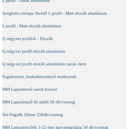
L profil - Natúr alumínium
Szögletes csempe élvédő L profil - Matt eloxált alumínium
L profil - Matt eloxált alumínium
Q négyzet profilok - Eloxált
Q négyzet profil eloxált alumínium
Q négyzet profil eloxált alumínium sarok elem
Fugakereszt, burkolatszintező rendszerek
MM Lapszintező sarok konzol
MM Lapszintező ék alátét 50 db/csomag
Siri Fugaék 10mm 250db/csomag
MM Lapszintezőék 3-22 mm lapvastagságig 50 db/csomag