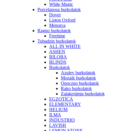
White Magic
Porcelanosa burkolatok
Dover
Liston Oxford
Menorca
Ragno burkolatok
Freetime
Tubadzin burkolatok
ALL IN WHITE
ASHEN
BILOBA
BLINDS
Burkolatok
Azulev burkolatok
Mozaik burkolatok
Opoczno burkolatok
Rako burkolatok
Zalakerámia burkolatok
EGZOTICA
ELEMENTARY
HELIUM
ILMA
INDUSTRIO
LAVISH
LEMON STONE