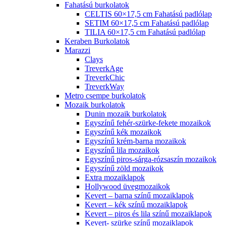
Fahatású burkolatok
CELTIS 60×17,5 cm Fahatású padlólap
SETIM 60×17,5 cm Fahatású padlólap
TILIA 60×17,5 cm Fahatású padlólap
Keraben Burkolatok
Marazzi
Clays
TreverkAge
TreverkChic
TreverkWay
Metro csempe burkolatok
Mozaik burkolatok
Dunin mozaik burkolatok
Egyszínű fehér-szürke-fekete mozaikok
Egyszínű kék mozaikok
Egyszínű krém-barna mozaikok
Egyszínű lila mozaikok
Egyszínű piros-sárga-rózsaszín mozaikok
Egyszínű zöld mozaikok
Extra mozaiklapok
Hollywood üvegmozaikok
Kevert – barna színű mozaiklapok
Kevert – kék színű mozaiklapok
Kevert – piros és lila színű mozaiklapok
Kevert- szürke színű mozaiklapok