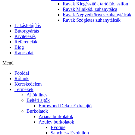
Ravak Kiegészítők tartóláb, szifon
Ravak Minikád, zuhanytálca
Ravak Negyedköríves zuhanytálcák
Ravak Szögletes zuhanytálcák
Lakásfelújítás
Bútorgyártás
Kivitelezés
Referenciák
Blog
Kapcsolat
Menü
Főoldal
Rólunk
Kereskedelem
Termékek
Ajtókilincs
Beltéri ajtók
Eurowood Dekor Extra ajtó
Burkolatok
Ariana burkolatok
Azulev burkolatok
Evoque
Sanchies- Evolution