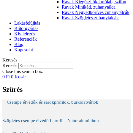
Ravak Kiegészítők tartóláb, szifon
Ravak Minikád, zuhanytálca
Ravak Negyedköríves zuhanytálcák
Ravak Szögletes zuhanytálcák
Lakásfelújítás
Bútorgyártás
Kivitelezés
Referenciák
Blog
Kapcsolat
Keresés
Keresés
Close this search box.
0
Ft
0
Kosár
Szűrés
Csempe élvédők és sarokprofilok, burkolatváltók
Szögletes csempe élvédő L profil - Natúr alumínium