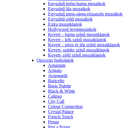
Egyszínű krém-barna mozaikok
Egyszínű lila mozaikok
Egyszínű piros-sárga-rózsaszín mozaikok
Egyszínű zöld mozaikok
Extra mozaiklapok
Hollywood üvegmozaikok
Kevert – barna színű mozaiklapok
Kevert – kék színű mozaiklapok
Kevert – piros és lila színű mozaiklapok
Kevert- szürke színű mozaiklapok
Kevert- zöld színű mozaiklapok
Opoczno burkolatok
Amarante
Arigato
Avangarde
Baricello
Basic Palette
Black & White
Calipso
City Call
Colour Connection
Crystal Palace
French Touch
Penne
Pret a Porter