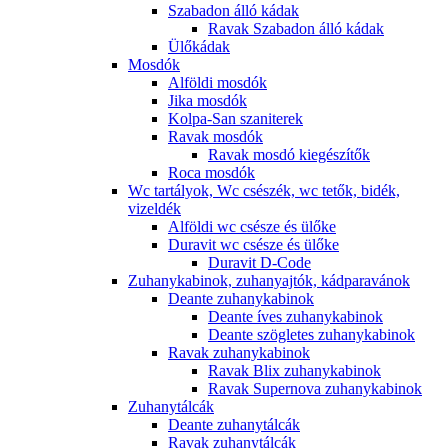
Szabadon álló kádak
Ravak Szabadon álló kádak
Ülőkádak
Mosdók
Alföldi mosdók
Jika mosdók
Kolpa-San szaniterek
Ravak mosdók
Ravak mosdó kiegészítők
Roca mosdók
Wc tartályok, Wc csészék, wc tetők, bidék,
vizeldék
Alföldi wc csésze és ülőke
Duravit wc csésze és ülőke
Duravit D-Code
Zuhanykabinok, zuhanyajtók, kádparavánok
Deante zuhanykabinok
Deante íves zuhanykabinok
Deante szögletes zuhanykabinok
Ravak zuhanykabinok
Ravak Blix zuhanykabinok
Ravak Supernova zuhanykabinok
Zuhanytálcák
Deante zuhanytálcák
Ravak zuhanytálcák