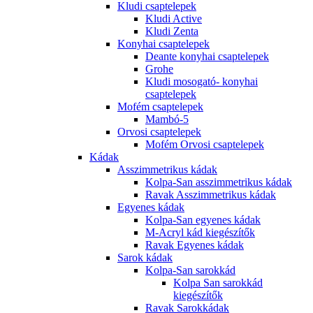
Kludi csaptelepek
Kludi Active
Kludi Zenta
Konyhai csaptelepek
Deante konyhai csaptelepek
Grohe
Kludi mosogató- konyhai
csaptelepek
Mofém csaptelepek
Mambó-5
Orvosi csaptelepek
Mofém Orvosi csaptelepek
Kádak
Asszimmetrikus kádak
Kolpa-San asszimmetrikus kádak
Ravak Asszimmetrikus kádak
Egyenes kádak
Kolpa-San egyenes kádak
M-Acryl kád kiegészítők
Ravak Egyenes kádak
Sarok kádak
Kolpa-San sarokkád
Kolpa San sarokkád
kiegészítők
Ravak Sarokkádak