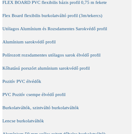
FLEX BOARD PVC flexibilis bázis profil 0,75 m fekete
Flex Board flexibilis burkolatváltó profil (3m/tekercs)
Utólagos Alumínium és Rozsdamentes Sarokvédő profil
Alumínium sarokvédő profil
Polírozott rozsdamentes utólagos sarok élvédő profil
Kőhatású porszórt alumínium sarokvédő profil
Pozitív PVC élvédők
PVC Pozitív csempe élvédő profil
Burkolatváltók, szintváltó burkolatváltók
Lencse burkolatváltók
Alumínium 50 mm széles rejtett dűbeles burkolatváltók