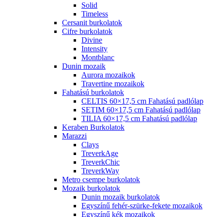
Solid
Timeless
Cersanit burkolatok
Cifre burkolatok
Divine
Intensity
Montblanc
Dunin mozaik
Aurora mozaikok
Travertine mozaikok
Fahatású burkolatok
CELTIS 60×17,5 cm Fahatású padlólap
SETIM 60×17,5 cm Fahatású padlólap
TILIA 60×17,5 cm Fahatású padlólap
Keraben Burkolatok
Marazzi
Clays
TreverkAge
TreverkChic
TreverkWay
Metro csempe burkolatok
Mozaik burkolatok
Dunin mozaik burkolatok
Egyszínű fehér-szürke-fekete mozaikok
Egyszínű kék mozaikok