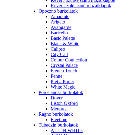
Kevert- szürke színű mozaiklapok
Kevert- zöld színű mozaiklapok
Opoczno burkolatok
Amarante
Arigato
Avangarde
Baricello
Basic Palette
Black & White
Calipso
City Call
Colour Connection
Crystal Palace
French Touch
Penne
Pret a Porter
White Magic
Porcelanosa burkolatok
Dover
Liston Oxford
Menorca
Ragno burkolatok
Freetime
Tubadzin burkolatok
ALL IN WHITE