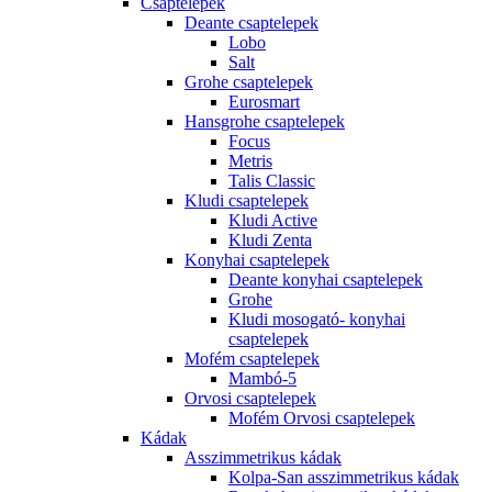
Csaptelepek
Deante csaptelepek
Lobo
Salt
Grohe csaptelepek
Eurosmart
Hansgrohe csaptelepek
Focus
Metris
Talis Classic
Kludi csaptelepek
Kludi Active
Kludi Zenta
Konyhai csaptelepek
Deante konyhai csaptelepek
Grohe
Kludi mosogató- konyhai
csaptelepek
Mofém csaptelepek
Mambó-5
Orvosi csaptelepek
Mofém Orvosi csaptelepek
Kádak
Asszimmetrikus kádak
Kolpa-San asszimmetrikus kádak