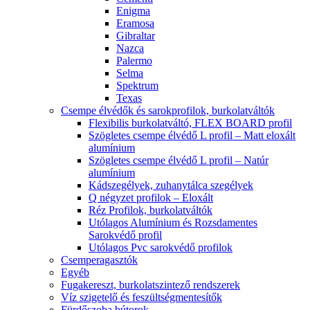
Enigma
Eramosa
Gibraltar
Nazca
Palermo
Selma
Spektrum
Texas
Csempe élvédők és sarokprofilok, burkolatváltók
Flexibilis burkolatváltó, FLEX BOARD profil
Szögletes csempe élvédő L profil – Matt eloxált
alumínium
Szögletes csempe élvédő L profil – Natúr
alumínium
Kádszegélyek, zuhanytálca szegélyek
Q négyzet profilok – Eloxált
Réz Profilok, burkolatváltók
Utólagos Alumínium és Rozsdamentes
Sarokvédő profil
Utólagos Pvc sarokvédő profilok
Csemperagasztók
Egyéb
Fugakereszt, burkolatszintező rendszerek
Víz szigetelő és feszültségmentesítők
Fürdőszoba bútorok