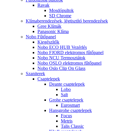
Ravak
Mosdópultok
SD Chrome
Klímaberendezések, légtisztító berendezések
Gree Klímák
Panasonic Klíma
Nobo Fűtőpanel
Kiegészítők
Nobo ECO HUB Vezérlés
Nobo FJORD elektromos fűtőpanel
Nobo NCU Termosztátok
Nobo OSLO elektromos fűtőpanel
Nobo Oslo Clip On Glass
Szaniterek
Csaptelepek
Deante csaptelepek
Lobo
Salt
Grohe csaptelepek
Eurosmart
Hansgrohe csaptelepek
Focus
Metris
Talis Classic