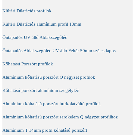
Kültéri Dilatációs profilok
Kültéri Dilatációs alumínium profil 10mm
Öntapadós UV álló Ablakszegőléc
Öntapadós Ablakszegőléc UV álló Fehér 50mm széles lapos
Kőhatású Porszórt profilok
Alumínium kőhatású porszórt Q négyzet profilok
Kőhatású porszórt alumínium szegélyléc
Alumínium kőhatású porszórt burkolatváltó profilok
Alumínium kőhatású porszórt sarokelem Q négyzet profilhoz
Alumínium T 14mm profil kőhatású porszórt