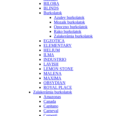
BILOBA
BLINDS
Burkolatok
Azulev burkolatok
Mozaik burkolatok
Opoczno burkolatok
Rako burkolatok
Zalakerámia burkolatok
EGZOTICA
ELEMENTARY
HELIUM
ILMA
INDUSTRIO
LAVISH
LEMON STONE
MALENA
MAXIMA
OBSYDIAN
ROYAL PLACE
Zalakerámia burkolatok
Amazonas
Canada
Capitano
Carneval
Cementi