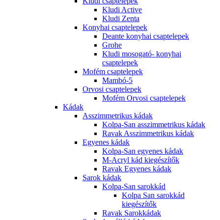
Kludi csaptelepek
Kludi Active
Kludi Zenta
Konyhai csaptelepek
Deante konyhai csaptelepek
Grohe
Kludi mosogató- konyhai
csaptelepek
Mofém csaptelepek
Mambó-5
Orvosi csaptelepek
Mofém Orvosi csaptelepek
Kádak
Asszimmetrikus kádak
Kolpa-San asszimmetrikus kádak
Ravak Asszimmetrikus kádak
Egyenes kádak
Kolpa-San egyenes kádak
M-Acryl kád kiegészítők
Ravak Egyenes kádak
Sarok kádak
Kolpa-San sarokkád
Kolpa San sarokkád
kiegészítők
Ravak Sarokkádak