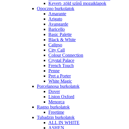
Kevert- zöld színű mozaiklapok
Opoczno burkolatok
Amarante
Arigato
Avangarde
Baricello
Basic Palette
Black & White
Calipso
City Call
Colour Connection
Crystal Palace
French Touch
Penne
Pret a Porter
White Magic
Porcelanosa burkolatok
Dover
Liston Oxford
Menorca
Ragno burkolatok
Freetime
Tubadzin burkolatok
ALL IN WHITE
ASHEN