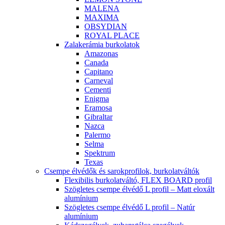
MALENA
MAXIMA
OBSYDIAN
ROYAL PLACE
Zalakerámia burkolatok
Amazonas
Canada
Capitano
Carneval
Cementi
Enigma
Eramosa
Gibraltar
Nazca
Palermo
Selma
Spektrum
Texas
Csempe élvédők és sarokprofilok, burkolatváltók
Flexibilis burkolatváltó, FLEX BOARD profil
Szögletes csempe élvédő L profil – Matt eloxált
alumínium
Szögletes csempe élvédő L profil – Natúr
alumínium