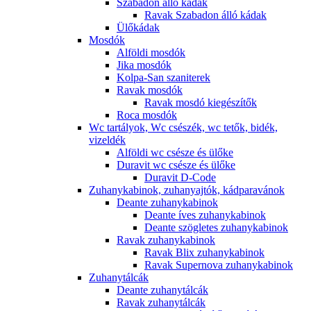
Szabadon álló kádak
Ravak Szabadon álló kádak
Ülőkádak
Mosdók
Alföldi mosdók
Jika mosdók
Kolpa-San szaniterek
Ravak mosdók
Ravak mosdó kiegészítők
Roca mosdók
Wc tartályok, Wc csészék, wc tetők, bidék,
vizeldék
Alföldi wc csésze és ülőke
Duravit wc csésze és ülőke
Duravit D-Code
Zuhanykabinok, zuhanyajtók, kádparavánok
Deante zuhanykabinok
Deante íves zuhanykabinok
Deante szögletes zuhanykabinok
Ravak zuhanykabinok
Ravak Blix zuhanykabinok
Ravak Supernova zuhanykabinok
Zuhanytálcák
Deante zuhanytálcák
Ravak zuhanytálcák