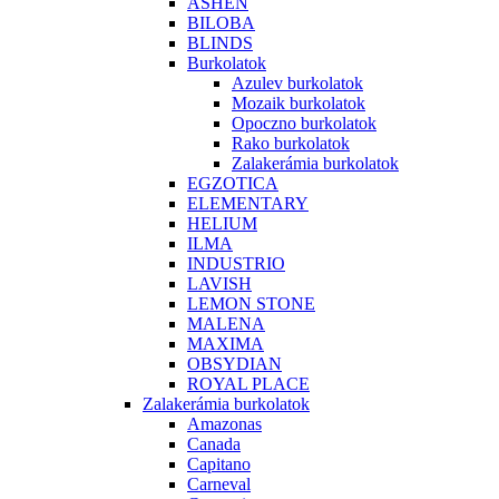
ASHEN
BILOBA
BLINDS
Burkolatok
Azulev burkolatok
Mozaik burkolatok
Opoczno burkolatok
Rako burkolatok
Zalakerámia burkolatok
EGZOTICA
ELEMENTARY
HELIUM
ILMA
INDUSTRIO
LAVISH
LEMON STONE
MALENA
MAXIMA
OBSYDIAN
ROYAL PLACE
Zalakerámia burkolatok
Amazonas
Canada
Capitano
Carneval