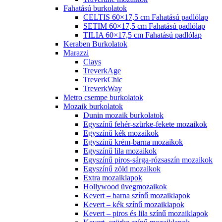
Fahatású burkolatok
CELTIS 60×17,5 cm Fahatású padlólap
SETIM 60×17,5 cm Fahatású padlólap
TILIA 60×17,5 cm Fahatású padlólap
Keraben Burkolatok
Marazzi
Clays
TreverkAge
TreverkChic
TreverkWay
Metro csempe burkolatok
Mozaik burkolatok
Dunin mozaik burkolatok
Egyszínű fehér-szürke-fekete mozaikok
Egyszínű kék mozaikok
Egyszínű krém-barna mozaikok
Egyszínű lila mozaikok
Egyszínű piros-sárga-rózsaszín mozaikok
Egyszínű zöld mozaikok
Extra mozaiklapok
Hollywood üvegmozaikok
Kevert – barna színű mozaiklapok
Kevert – kék színű mozaiklapok
Kevert – piros és lila színű mozaiklapok