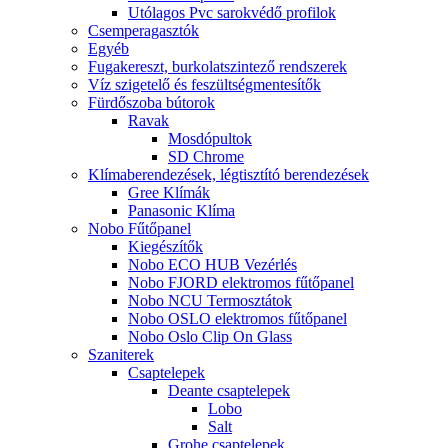
Utólagos Pvc sarokvédő profilok
Csemperagasztók
Egyéb
Fugakereszt, burkolatszintező rendszerek
Víz szigetelő és feszültségmentesítők
Fürdőszoba bútorok
Ravak
Mosdópultok
SD Chrome
Klímaberendezések, légtisztító berendezések
Gree Klímák
Panasonic Klíma
Nobo Fűtőpanel
Kiegészítők
Nobo ECO HUB Vezérlés
Nobo FJORD elektromos fűtőpanel
Nobo NCU Termosztátok
Nobo OSLO elektromos fűtőpanel
Nobo Oslo Clip On Glass
Szaniterek
Csaptelepek
Deante csaptelepek
Lobo
Salt
Grohe csaptelepek