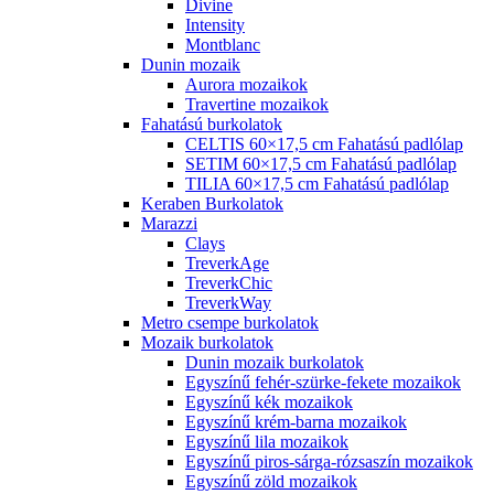
Divine
Intensity
Montblanc
Dunin mozaik
Aurora mozaikok
Travertine mozaikok
Fahatású burkolatok
CELTIS 60×17,5 cm Fahatású padlólap
SETIM 60×17,5 cm Fahatású padlólap
TILIA 60×17,5 cm Fahatású padlólap
Keraben Burkolatok
Marazzi
Clays
TreverkAge
TreverkChic
TreverkWay
Metro csempe burkolatok
Mozaik burkolatok
Dunin mozaik burkolatok
Egyszínű fehér-szürke-fekete mozaikok
Egyszínű kék mozaikok
Egyszínű krém-barna mozaikok
Egyszínű lila mozaikok
Egyszínű piros-sárga-rózsaszín mozaikok
Egyszínű zöld mozaikok