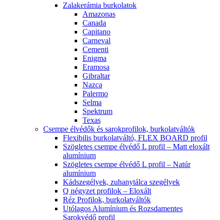
Zalakerámia burkolatok
Amazonas
Canada
Capitano
Carneval
Cementi
Enigma
Eramosa
Gibraltar
Nazca
Palermo
Selma
Spektrum
Texas
Csempe élvédők és sarokprofilok, burkolatváltók
Flexibilis burkolatváltó, FLEX BOARD profil
Szögletes csempe élvédő L profil – Matt eloxált
alumínium
Szögletes csempe élvédő L profil – Natúr
alumínium
Kádszegélyek, zuhanytálca szegélyek
Q négyzet profilok – Eloxált
Réz Profilok, burkolatváltók
Utólagos Alumínium és Rozsdamentes
Sarokvédő profil