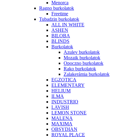
Menorca
Ragno burkolatok
Freetime
Tubadzin burkolatok
ALL IN WHITE
ASHEN
BILOBA
BLINDS
Burkolatok
Azulev burkolatok
Mozaik burkolatok
Opoczno burkolatok
Rako burkolatok
Zalakerámia burkolatok
EGZOTICA
ELEMENTARY
HELIUM
ILMA
INDUSTRIO
LAVISH
LEMON STONE
MALENA
MAXIMA
OBSYDIAN
ROYAL PLACE