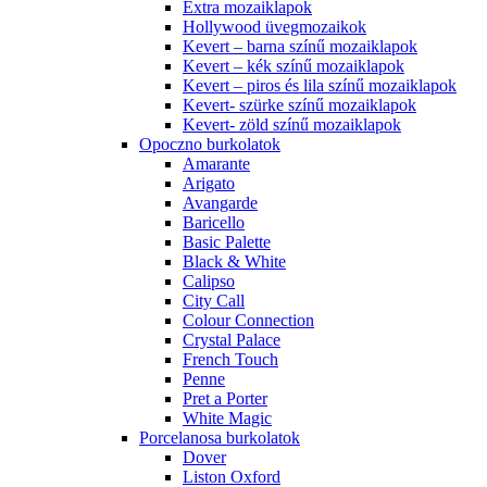
Extra mozaiklapok
Hollywood üvegmozaikok
Kevert – barna színű mozaiklapok
Kevert – kék színű mozaiklapok
Kevert – piros és lila színű mozaiklapok
Kevert- szürke színű mozaiklapok
Kevert- zöld színű mozaiklapok
Opoczno burkolatok
Amarante
Arigato
Avangarde
Baricello
Basic Palette
Black & White
Calipso
City Call
Colour Connection
Crystal Palace
French Touch
Penne
Pret a Porter
White Magic
Porcelanosa burkolatok
Dover
Liston Oxford