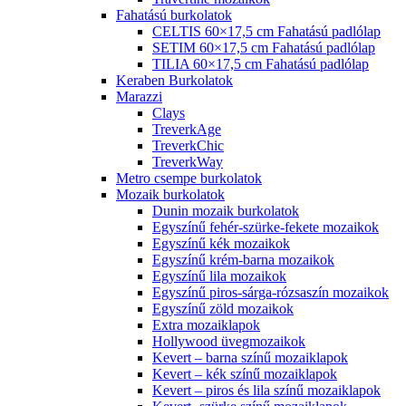
Fahatású burkolatok
CELTIS 60×17,5 cm Fahatású padlólap
SETIM 60×17,5 cm Fahatású padlólap
TILIA 60×17,5 cm Fahatású padlólap
Keraben Burkolatok
Marazzi
Clays
TreverkAge
TreverkChic
TreverkWay
Metro csempe burkolatok
Mozaik burkolatok
Dunin mozaik burkolatok
Egyszínű fehér-szürke-fekete mozaikok
Egyszínű kék mozaikok
Egyszínű krém-barna mozaikok
Egyszínű lila mozaikok
Egyszínű piros-sárga-rózsaszín mozaikok
Egyszínű zöld mozaikok
Extra mozaiklapok
Hollywood üvegmozaikok
Kevert – barna színű mozaiklapok
Kevert – kék színű mozaiklapok
Kevert – piros és lila színű mozaiklapok