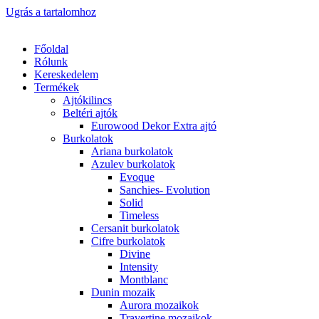
Ugrás a tartalomhoz
Főoldal
Rólunk
Kereskedelem
Termékek
Ajtókilincs
Beltéri ajtók
Eurowood Dekor Extra ajtó
Burkolatok
Ariana burkolatok
Azulev burkolatok
Evoque
Sanchies- Evolution
Solid
Timeless
Cersanit burkolatok
Cifre burkolatok
Divine
Intensity
Montblanc
Dunin mozaik
Aurora mozaikok
Travertine mozaikok