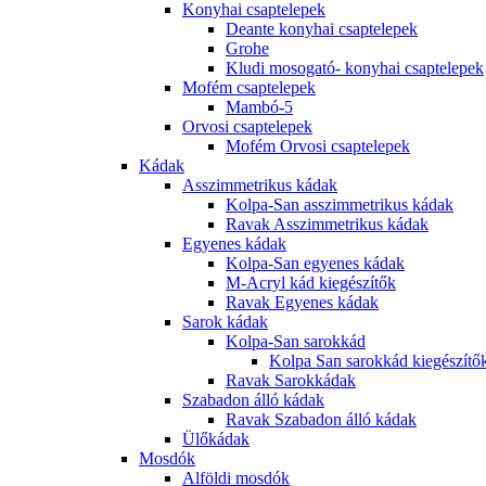
Konyhai csaptelepek
Deante konyhai csaptelepek
Grohe
Kludi mosogató- konyhai csaptelepek
Mofém csaptelepek
Mambó-5
Orvosi csaptelepek
Mofém Orvosi csaptelepek
Kádak
Asszimmetrikus kádak
Kolpa-San asszimmetrikus kádak
Ravak Asszimmetrikus kádak
Egyenes kádak
Kolpa-San egyenes kádak
M-Acryl kád kiegészítők
Ravak Egyenes kádak
Sarok kádak
Kolpa-San sarokkád
Kolpa San sarokkád kiegészítő
Ravak Sarokkádak
Szabadon álló kádak
Ravak Szabadon álló kádak
Ülőkádak
Mosdók
Alföldi mosdók