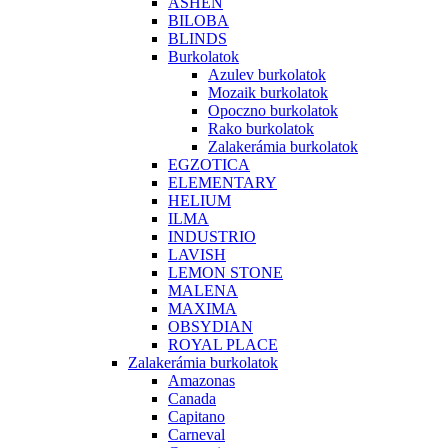
ASHEN
BILOBA
BLINDS
Burkolatok
Azulev burkolatok
Mozaik burkolatok
Opoczno burkolatok
Rako burkolatok
Zalakerámia burkolatok
EGZOTICA
ELEMENTARY
HELIUM
ILMA
INDUSTRIO
LAVISH
LEMON STONE
MALENA
MAXIMA
OBSYDIAN
ROYAL PLACE
Zalakerámia burkolatok
Amazonas
Canada
Capitano
Carneval