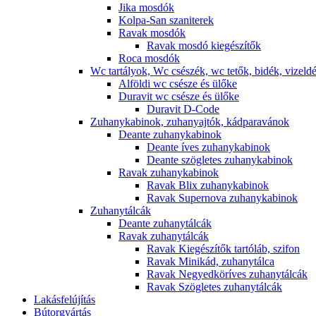
Jika mosdók
Kolpa-San szaniterek
Ravak mosdók
Ravak mosdó kiegészítők
Roca mosdók
Wc tartályok, Wc csészék, wc tetők, bidék, vizeld
Alföldi wc csésze és ülőke
Duravit wc csésze és ülőke
Duravit D-Code
Zuhanykabinok, zuhanyajtók, kádparavánok
Deante zuhanykabinok
Deante íves zuhanykabinok
Deante szögletes zuhanykabinok
Ravak zuhanykabinok
Ravak Blix zuhanykabinok
Ravak Supernova zuhanykabinok
Zuhanytálcák
Deante zuhanytálcák
Ravak zuhanytálcák
Ravak Kiegészítők tartóláb, szifon
Ravak Minikád, zuhanytálca
Ravak Negyedköríves zuhanytálcák
Ravak Szögletes zuhanytálcák
Lakásfelújítás
Bútorgyártás