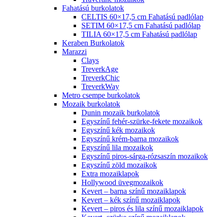
Fahatású burkolatok
CELTIS 60×17,5 cm Fahatású padlólap
SETIM 60×17,5 cm Fahatású padlólap
TILIA 60×17,5 cm Fahatású padlólap
Keraben Burkolatok
Marazzi
Clays
TreverkAge
TreverkChic
TreverkWay
Metro csempe burkolatok
Mozaik burkolatok
Dunin mozaik burkolatok
Egyszínű fehér-szürke-fekete mozaikok
Egyszínű kék mozaikok
Egyszínű krém-barna mozaikok
Egyszínű lila mozaikok
Egyszínű piros-sárga-rózsaszín mozaikok
Egyszínű zöld mozaikok
Extra mozaiklapok
Hollywood üvegmozaikok
Kevert – barna színű mozaiklapok
Kevert – kék színű mozaiklapok
Kevert – piros és lila színű mozaiklapok