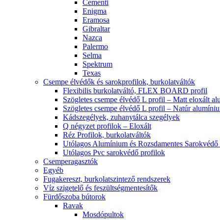
Cementi
Enigma
Eramosa
Gibraltar
Nazca
Palermo
Selma
Spektrum
Texas
Csempe élvédők és sarokprofilok, burkolatváltók
Flexibilis burkolatváltó, FLEX BOARD profil
Szögletes csempe élvédő L profil – Matt eloxált a
Szögletes csempe élvédő L profil – Natúr alumíni
Kádszegélyek, zuhanytálca szegélyek
Q négyzet profilok – Eloxált
Réz Profilok, burkolatváltók
Utólagos Alumínium és Rozsdamentes Sarokvédő p
Utólagos Pvc sarokvédő profilok
Csemperagasztók
Egyéb
Fugakereszt, burkolatszintező rendszerek
Víz szigetelő és feszültségmentesítők
Fürdőszoba bútorok
Ravak
Mosdópultok