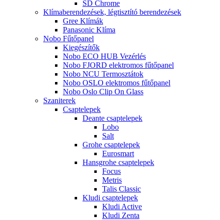
SD Chrome
Klímaberendezések, légtisztító berendezések
Gree Klímák
Panasonic Klíma
Nobo Fűtőpanel
Kiegészítők
Nobo ECO HUB Vezérlés
Nobo FJORD elektromos fűtőpanel
Nobo NCU Termosztátok
Nobo OSLO elektromos fűtőpanel
Nobo Oslo Clip On Glass
Szaniterek
Csaptelepek
Deante csaptelepek
Lobo
Salt
Grohe csaptelepek
Eurosmart
Hansgrohe csaptelepek
Focus
Metris
Talis Classic
Kludi csaptelepek
Kludi Active
Kludi Zenta