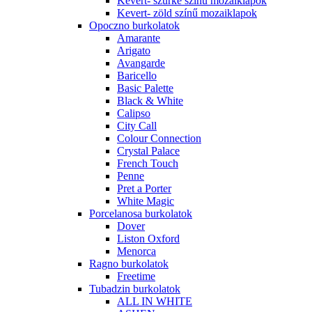
Kevert- szürke színű mozaiklapok
Kevert- zöld színű mozaiklapok
Opoczno burkolatok
Amarante
Arigato
Avangarde
Baricello
Basic Palette
Black & White
Calipso
City Call
Colour Connection
Crystal Palace
French Touch
Penne
Pret a Porter
White Magic
Porcelanosa burkolatok
Dover
Liston Oxford
Menorca
Ragno burkolatok
Freetime
Tubadzin burkolatok
ALL IN WHITE