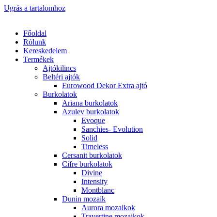
Ugrás a tartalomhoz
Főoldal
Rólunk
Kereskedelem
Termékek
Ajtókilincs
Beltéri ajtók
Eurowood Dekor Extra ajtó
Burkolatok
Ariana burkolatok
Azulev burkolatok
Evoque
Sanchies- Evolution
Solid
Timeless
Cersanit burkolatok
Cifre burkolatok
Divine
Intensity
Montblanc
Dunin mozaik
Aurora mozaikok
Travertine mozaikok