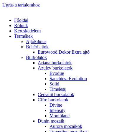
Ugrás a tartalomhoz
Főoldal
Rólunk
Kereskedelem
Termékek
Ajtókilincs
Beltéri ajtók
Eurowood Dekor Extra ajtó
Burkolatok
Ariana burkolatok
Azulev burkolatok
Evoque
Sanchies- Evolution
Solid
Timeless
Cersanit burkolatok
Cifre burkolatok
Divine
Intensity
Montblanc
Dunin mozaik
Aurora mozaikok
Travertine mozaikok