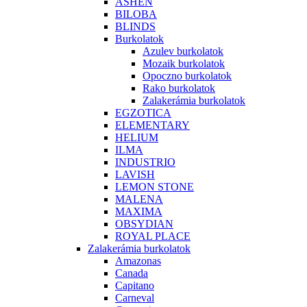
ASHEN
BILOBA
BLINDS
Burkolatok
Azulev burkolatok
Mozaik burkolatok
Opoczno burkolatok
Rako burkolatok
Zalakerámia burkolatok
EGZOTICA
ELEMENTARY
HELIUM
ILMA
INDUSTRIO
LAVISH
LEMON STONE
MALENA
MAXIMA
OBSYDIAN
ROYAL PLACE
Zalakerámia burkolatok
Amazonas
Canada
Capitano
Carneval