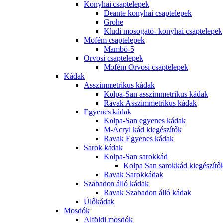
Konyhai csaptelepek
Deante konyhai csaptelepek
Grohe
Kludi mosogató- konyhai csaptelepek
Mofém csaptelepek
Mambó-5
Orvosi csaptelepek
Mofém Orvosi csaptelepek
Kádak
Asszimmetrikus kádak
Kolpa-San asszimmetrikus kádak
Ravak Asszimmetrikus kádak
Egyenes kádak
Kolpa-San egyenes kádak
M-Acryl kád kiegészítők
Ravak Egyenes kádak
Sarok kádak
Kolpa-San sarokkád
Kolpa San sarokkád kiegészítő
Ravak Sarokkádak
Szabadon álló kádak
Ravak Szabadon álló kádak
Ülőkádak
Mosdók
Alföldi mosdók