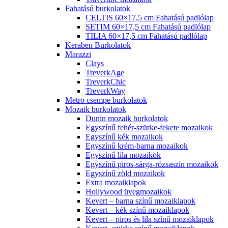
Fahatású burkolatok
CELTIS 60×17,5 cm Fahatású padlólap
SETIM 60×17,5 cm Fahatású padlólap
TILIA 60×17,5 cm Fahatású padlólap
Keraben Burkolatok
Marazzi
Clays
TreverkAge
TreverkChic
TreverkWay
Metro csempe burkolatok
Mozaik burkolatok
Dunin mozaik burkolatok
Egyszínű fehér-szürke-fekete mozaikok
Egyszínű kék mozaikok
Egyszínű krém-barna mozaikok
Egyszínű lila mozaikok
Egyszínű piros-sárga-rózsaszín mozaikok
Egyszínű zöld mozaikok
Extra mozaiklapok
Hollywood üvegmozaikok
Kevert – barna színű mozaiklapok
Kevert – kék színű mozaiklapok
Kevert – piros és lila színű mozaiklapok