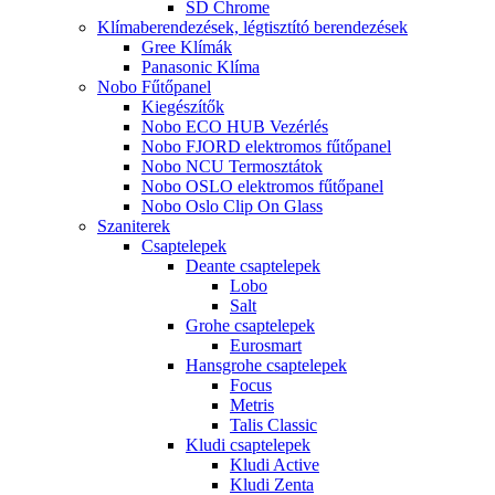
SD Chrome
Klímaberendezések, légtisztító berendezések
Gree Klímák
Panasonic Klíma
Nobo Fűtőpanel
Kiegészítők
Nobo ECO HUB Vezérlés
Nobo FJORD elektromos fűtőpanel
Nobo NCU Termosztátok
Nobo OSLO elektromos fűtőpanel
Nobo Oslo Clip On Glass
Szaniterek
Csaptelepek
Deante csaptelepek
Lobo
Salt
Grohe csaptelepek
Eurosmart
Hansgrohe csaptelepek
Focus
Metris
Talis Classic
Kludi csaptelepek
Kludi Active
Kludi Zenta