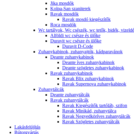
Jika mosdók
Kolpa-San szaniterek
Ravak mosdók
Ravak mosdó kiegészítők
Roca mosdók
Wc tartályok, Wc csészék, wc tetők, bidék, vizeld
Alföldi wc csésze és ülőke
Duravit wc csésze és ülőke
Duravit D-Code
Zuhanykabinok, zuhanyajtók, kádparavánok
Deante zuhanykabinok
Deante íves zuhanykabinok
Deante szögletes zuhanykabinok
Ravak zuhanykabinok
Ravak Blix zuhanykabinok
Ravak Supernova zuhanykabinok
Zuhanytálcák
Deante zuhanytálcák
Ravak zuhanytálcák
Ravak Kiegészítők tartóláb, szifon
Ravak Minikád, zuhanytálca
Ravak Negyedköríves zuhanytálcák
Ravak Szögletes zuhanytálcák
Lakásfelújítás
Bútorgyártás