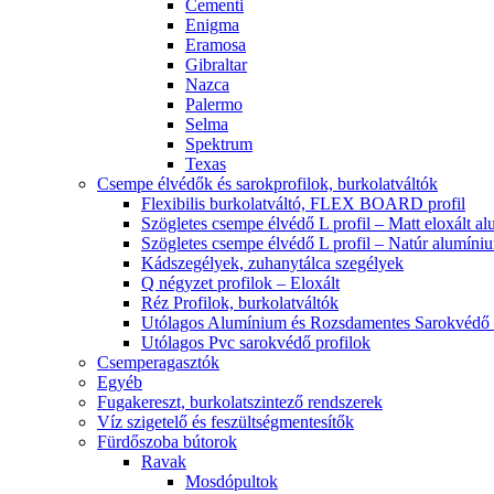
Cementi
Enigma
Eramosa
Gibraltar
Nazca
Palermo
Selma
Spektrum
Texas
Csempe élvédők és sarokprofilok, burkolatváltók
Flexibilis burkolatváltó, FLEX BOARD profil
Szögletes csempe élvédő L profil – Matt eloxált a
Szögletes csempe élvédő L profil – Natúr alumíni
Kádszegélyek, zuhanytálca szegélyek
Q négyzet profilok – Eloxált
Réz Profilok, burkolatváltók
Utólagos Alumínium és Rozsdamentes Sarokvédő p
Utólagos Pvc sarokvédő profilok
Csemperagasztók
Egyéb
Fugakereszt, burkolatszintező rendszerek
Víz szigetelő és feszültségmentesítők
Fürdőszoba bútorok
Ravak
Mosdópultok