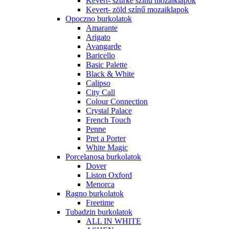
Kevert- szürke színű mozaiklapok
Kevert- zöld színű mozaiklapok
Opoczno burkolatok
Amarante
Arigato
Avangarde
Baricello
Basic Palette
Black & White
Calipso
City Call
Colour Connection
Crystal Palace
French Touch
Penne
Pret a Porter
White Magic
Porcelanosa burkolatok
Dover
Liston Oxford
Menorca
Ragno burkolatok
Freetime
Tubadzin burkolatok
ALL IN WHITE