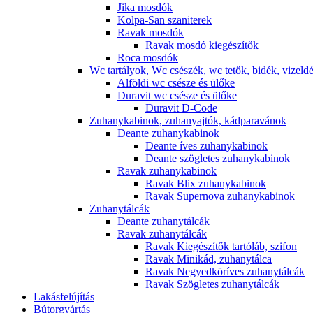
Jika mosdók
Kolpa-San szaniterek
Ravak mosdók
Ravak mosdó kiegészítők
Roca mosdók
Wc tartályok, Wc csészék, wc tetők, bidék, vizeld
Alföldi wc csésze és ülőke
Duravit wc csésze és ülőke
Duravit D-Code
Zuhanykabinok, zuhanyajtók, kádparavánok
Deante zuhanykabinok
Deante íves zuhanykabinok
Deante szögletes zuhanykabinok
Ravak zuhanykabinok
Ravak Blix zuhanykabinok
Ravak Supernova zuhanykabinok
Zuhanytálcák
Deante zuhanytálcák
Ravak zuhanytálcák
Ravak Kiegészítők tartóláb, szifon
Ravak Minikád, zuhanytálca
Ravak Negyedköríves zuhanytálcák
Ravak Szögletes zuhanytálcák
Lakásfelújítás
Bútorgyártás