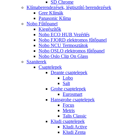
SD Chrome
Klímaberendezések, légtisztító berendezések
Gree Klímák
Panasonic Klíma
Nobo Fűtőpanel
Kiegészítők
Nobo ECO HUB Vezérlés
Nobo FJORD elektromos fűtőpanel
Nobo NCU Termosztátok
Nobo OSLO elektromos fűtőpanel
Nobo Oslo Clip On Glass
Szaniterek
Csaptelepek
Deante csaptelepek
Lobo
Salt
Grohe csaptelepek
Eurosmart
Hansgrohe csaptelepek
Focus
Metris
Talis Classic
Kludi csaptelepek
Kludi Active
Kludi Zenta