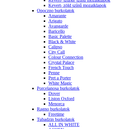
Kevert- szürke színű mozaiklapok
Kevert- zöld színű mozaiklapok
Opoczno burkolatok
Amarante
Arigato
Avangarde
Baricello
Basic Palette
Black & White
Calipso
City Call
Colour Connection
Crystal Palace
French Touch
Penne
Pret a Porter
White Magic
Porcelanosa burkolatok
Dover
Liston Oxford
Menorca
Ragno burkolatok
Freetime
Tubadzin burkolatok
ALL IN WHITE