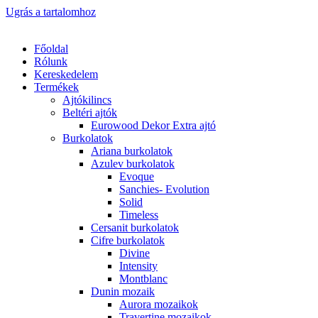
Ugrás a tartalomhoz
Főoldal
Rólunk
Kereskedelem
Termékek
Ajtókilincs
Beltéri ajtók
Eurowood Dekor Extra ajtó
Burkolatok
Ariana burkolatok
Azulev burkolatok
Evoque
Sanchies- Evolution
Solid
Timeless
Cersanit burkolatok
Cifre burkolatok
Divine
Intensity
Montblanc
Dunin mozaik
Aurora mozaikok
Travertine mozaikok