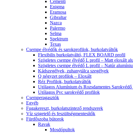
Cementi
Enigma
Eramosa
Gibraltar
Nazca
Palermo
Selma
Spektrum
Texas
Csempe élvédők és sarokprofilok, burkolatváltók
Flexibilis burkolatváltó, FLEX BOARD profil
Szögletes csempe élvédő L profil – Matt eloxált a
Szögletes csempe élvédő L profil – Natúr alumíni
Kádszegélyek, zuhanytálca szegélyek
Q négyzet profilok – Eloxált
Réz Profilok, burkolatváltók
Utólagos Alumínium és Rozsdamentes Sarokvédő p
Utólagos Pvc sarokvédő profilok
Csemperagasztók
Egyéb
Fugakereszt, burkolatszintező rendszerek
Víz szigetelő és feszültségmentesítők
Fürdőszoba bútorok
Ravak
Mosdópultok