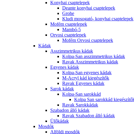
Konyhai csaptelepek
Deante konyhai csaptelepek
Grohe
Kludi mosogató- konyhai csaptelepek
Mofém csaptelepek
Mambó-5
Orvosi csaptelepek
Mofém Orvosi csaptelepek
Kádak
Asszimmetrikus kádak
Kolpa-San asszimmetrikus kádak
Ravak Asszimmetrikus kádak
Egyenes kádak
Kolpa-San egyenes kádak
M-Acryl kád kiegészítők
Ravak Egyenes kádak
Sarok kádak
Kolpa-San sarokkád
Kolpa San sarokkád kiegészítő
Ravak Sarokkádak
Szabadon álló kádak
Ravak Szabadon álló kádak
Ülőkádak
Mosdók
Alföldi mosdók