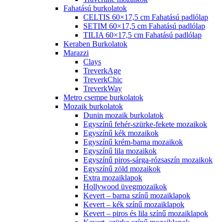
Fahatású burkolatok
CELTIS 60×17,5 cm Fahatású padlólap
SETIM 60×17,5 cm Fahatású padlólap
TILIA 60×17,5 cm Fahatású padlólap
Keraben Burkolatok
Marazzi
Clays
TreverkAge
TreverkChic
TreverkWay
Metro csempe burkolatok
Mozaik burkolatok
Dunin mozaik burkolatok
Egyszínű fehér-szürke-fekete mozaikok
Egyszínű kék mozaikok
Egyszínű krém-barna mozaikok
Egyszínű lila mozaikok
Egyszínű piros-sárga-rózsaszín mozaikok
Egyszínű zöld mozaikok
Extra mozaiklapok
Hollywood üvegmozaikok
Kevert – barna színű mozaiklapok
Kevert – kék színű mozaiklapok
Kevert – piros és lila színű mozaiklapok