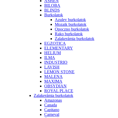
ASHEN
BILOBA
BLINDS
Burkolatok
Azulev burkolatok
Mozaik burkolatok
Opoczno burkolatok
Rako burkolatok
Zalakerámia burkolatok
EGZOTICA
ELEMENTARY
HELIUM
ILMA
INDUSTRIO
LAVISH
LEMON STONE
MALENA
MAXIMA
OBSYDIAN
ROYAL PLACE
Zalakerámia burkolatok
Amazonas
Canada
Capitano
Carneval