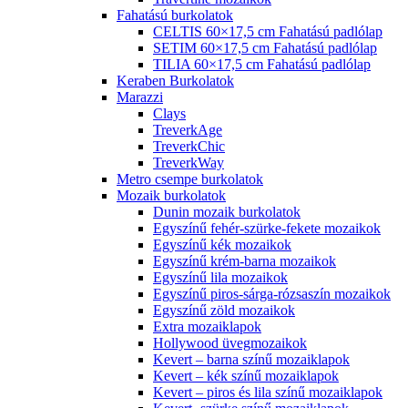
Fahatású burkolatok
CELTIS 60×17,5 cm Fahatású padlólap
SETIM 60×17,5 cm Fahatású padlólap
TILIA 60×17,5 cm Fahatású padlólap
Keraben Burkolatok
Marazzi
Clays
TreverkAge
TreverkChic
TreverkWay
Metro csempe burkolatok
Mozaik burkolatok
Dunin mozaik burkolatok
Egyszínű fehér-szürke-fekete mozaikok
Egyszínű kék mozaikok
Egyszínű krém-barna mozaikok
Egyszínű lila mozaikok
Egyszínű piros-sárga-rózsaszín mozaikok
Egyszínű zöld mozaikok
Extra mozaiklapok
Hollywood üvegmozaikok
Kevert – barna színű mozaiklapok
Kevert – kék színű mozaiklapok
Kevert – piros és lila színű mozaiklapok