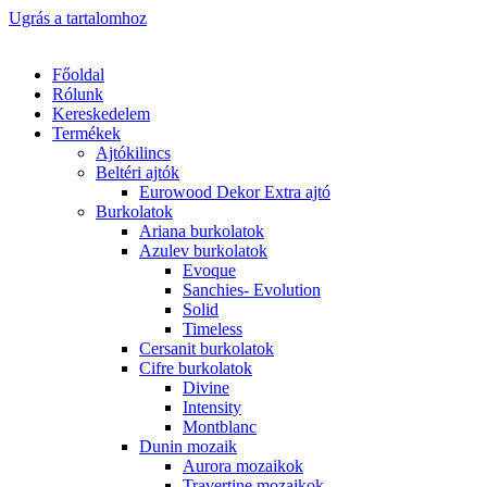
Ugrás a tartalomhoz
Főoldal
Rólunk
Kereskedelem
Termékek
Ajtókilincs
Beltéri ajtók
Eurowood Dekor Extra ajtó
Burkolatok
Ariana burkolatok
Azulev burkolatok
Evoque
Sanchies- Evolution
Solid
Timeless
Cersanit burkolatok
Cifre burkolatok
Divine
Intensity
Montblanc
Dunin mozaik
Aurora mozaikok
Travertine mozaikok