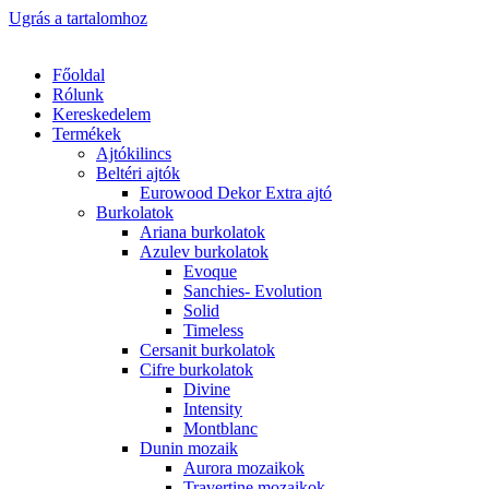
Ugrás a tartalomhoz
Főoldal
Rólunk
Kereskedelem
Termékek
Ajtókilincs
Beltéri ajtók
Eurowood Dekor Extra ajtó
Burkolatok
Ariana burkolatok
Azulev burkolatok
Evoque
Sanchies- Evolution
Solid
Timeless
Cersanit burkolatok
Cifre burkolatok
Divine
Intensity
Montblanc
Dunin mozaik
Aurora mozaikok
Travertine mozaikok