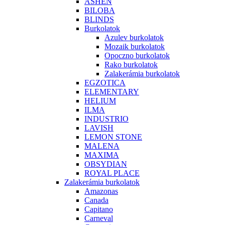
ASHEN
BILOBA
BLINDS
Burkolatok
Azulev burkolatok
Mozaik burkolatok
Opoczno burkolatok
Rako burkolatok
Zalakerámia burkolatok
EGZOTICA
ELEMENTARY
HELIUM
ILMA
INDUSTRIO
LAVISH
LEMON STONE
MALENA
MAXIMA
OBSYDIAN
ROYAL PLACE
Zalakerámia burkolatok
Amazonas
Canada
Capitano
Carneval