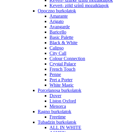
Kevert- szürke színű mozaiklapok
Kevert- zöld színű mozaiklapok
Opoczno burkolatok
Amarante
Arigato
Avangarde
Baricello
Basic Palette
Black & White
Calipso
City Call
Colour Connection
Crystal Palace
French Touch
Penne
Pret a Porter
White Magic
Porcelanosa burkolatok
Dover
Liston Oxford
Menorca
Ragno burkolatok
Freetime
Tubadzin burkolatok
ALL IN WHITE