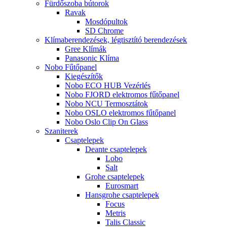
Fürdőszoba bútorok
Ravak
Mosdópultok
SD Chrome
Klímaberendezések, légtisztító berendezések
Gree Klímák
Panasonic Klíma
Nobo Fűtőpanel
Kiegészítők
Nobo ECO HUB Vezérlés
Nobo FJORD elektromos fűtőpanel
Nobo NCU Termosztátok
Nobo OSLO elektromos fűtőpanel
Nobo Oslo Clip On Glass
Szaniterek
Csaptelepek
Deante csaptelepek
Lobo
Salt
Grohe csaptelepek
Eurosmart
Hansgrohe csaptelepek
Focus
Metris
Talis Classic