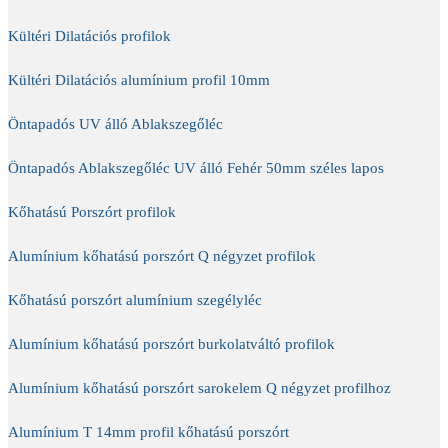
Kültéri Dilatációs profilok
Kültéri Dilatációs alumínium profil 10mm
Öntapadós UV álló Ablakszegőléc
Öntapadós Ablakszegőléc UV álló Fehér 50mm széles lapos
Kőhatású Porszórt profilok
Alumínium kőhatású porszórt Q négyzet profilok
Kőhatású porszórt alumínium szegélyléc
Alumínium kőhatású porszórt burkolatváltó profilok
Alumínium kőhatású porszórt sarokelem Q négyzet profilhoz
Alumínium T 14mm profil kőhatású porszórt