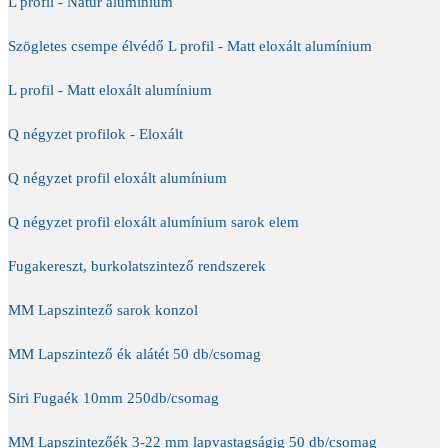
L profil - Natúr alumínium
Szögletes csempe élvédő L profil - Matt eloxált alumínium
L profil - Matt eloxált alumínium
Q négyzet profilok - Eloxált
Q négyzet profil eloxált alumínium
Q négyzet profil eloxált alumínium sarok elem
Fugakereszt, burkolatszintező rendszerek
MM Lapszintező sarok konzol
MM Lapszintező ék alátét 50 db/csomag
Siri Fugaék 10mm 250db/csomag
MM Lapszintezőék 3-22 mm lapvastagságig 50 db/csomag