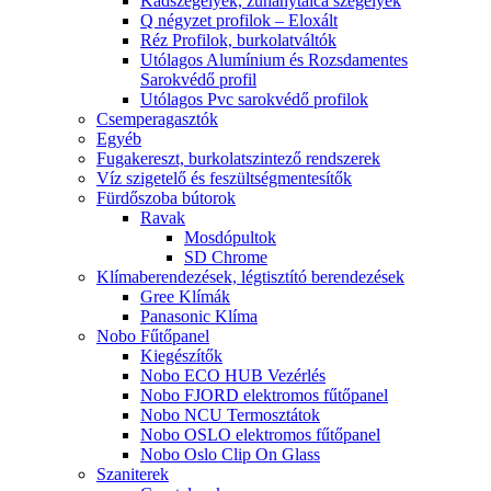
Kádszegélyek, zuhanytálca szegélyek
Q négyzet profilok – Eloxált
Réz Profilok, burkolatváltók
Utólagos Alumínium és Rozsdamentes
Sarokvédő profil
Utólagos Pvc sarokvédő profilok
Csemperagasztók
Egyéb
Fugakereszt, burkolatszintező rendszerek
Víz szigetelő és feszültségmentesítők
Fürdőszoba bútorok
Ravak
Mosdópultok
SD Chrome
Klímaberendezések, légtisztító berendezések
Gree Klímák
Panasonic Klíma
Nobo Fűtőpanel
Kiegészítők
Nobo ECO HUB Vezérlés
Nobo FJORD elektromos fűtőpanel
Nobo NCU Termosztátok
Nobo OSLO elektromos fűtőpanel
Nobo Oslo Clip On Glass
Szaniterek