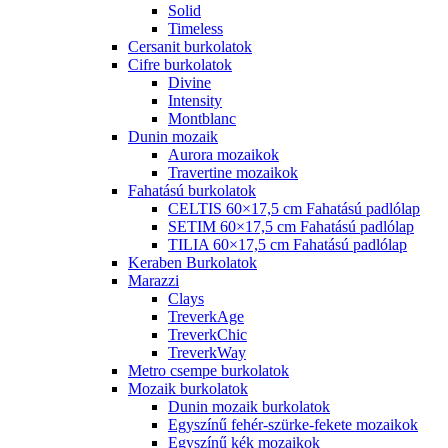
Solid
Timeless
Cersanit burkolatok
Cifre burkolatok
Divine
Intensity
Montblanc
Dunin mozaik
Aurora mozaikok
Travertine mozaikok
Fahatású burkolatok
CELTIS 60×17,5 cm Fahatású padlólap
SETIM 60×17,5 cm Fahatású padlólap
TILIA 60×17,5 cm Fahatású padlólap
Keraben Burkolatok
Marazzi
Clays
TreverkAge
TreverkChic
TreverkWay
Metro csempe burkolatok
Mozaik burkolatok
Dunin mozaik burkolatok
Egyszínű fehér-szürke-fekete mozaikok
Egyszínű kék mozaikok