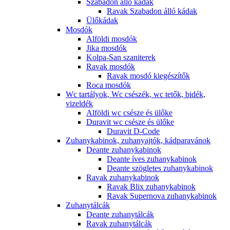
Szabadon álló kádak
Ravak Szabadon álló kádak
Ülőkádak
Mosdók
Alföldi mosdók
Jika mosdók
Kolpa-San szaniterek
Ravak mosdók
Ravak mosdó kiegészítők
Roca mosdók
Wc tartályok, Wc csészék, wc tetők, bidék,
vizeldék
Alföldi wc csésze és ülőke
Duravit wc csésze és ülőke
Duravit D-Code
Zuhanykabinok, zuhanyajtók, kádparavánok
Deante zuhanykabinok
Deante íves zuhanykabinok
Deante szögletes zuhanykabinok
Ravak zuhanykabinok
Ravak Blix zuhanykabinok
Ravak Supernova zuhanykabinok
Zuhanytálcák
Deante zuhanytálcák
Ravak zuhanytálcák