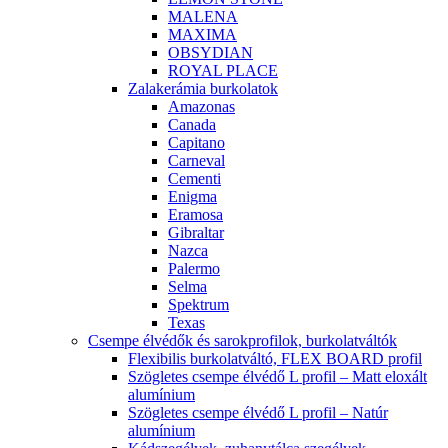
MALENA
MAXIMA
OBSYDIAN
ROYAL PLACE
Zalakerámia burkolatok
Amazonas
Canada
Capitano
Carneval
Cementi
Enigma
Eramosa
Gibraltar
Nazca
Palermo
Selma
Spektrum
Texas
Csempe élvédők és sarokprofilok, burkolatváltók
Flexibilis burkolatváltó, FLEX BOARD profil
Szögletes csempe élvédő L profil – Matt eloxált
alumínium
Szögletes csempe élvédő L profil – Natúr
alumínium