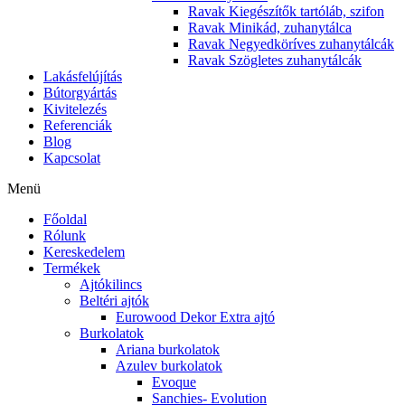
Ravak Kiegészítők tartóláb, szifon
Ravak Minikád, zuhanytálca
Ravak Negyedköríves zuhanytálcák
Ravak Szögletes zuhanytálcák
Lakásfelújítás
Bútorgyártás
Kivitelezés
Referenciák
Blog
Kapcsolat
Menü
Főoldal
Rólunk
Kereskedelem
Termékek
Ajtókilincs
Beltéri ajtók
Eurowood Dekor Extra ajtó
Burkolatok
Ariana burkolatok
Azulev burkolatok
Evoque
Sanchies- Evolution