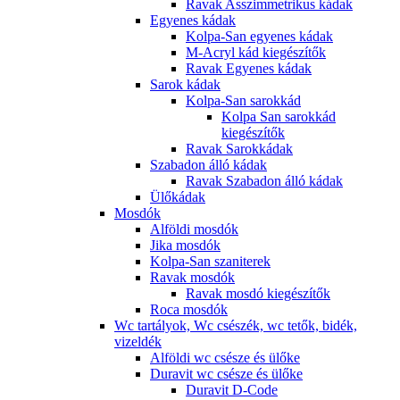
Ravak Asszimmetrikus kádak
Egyenes kádak
Kolpa-San egyenes kádak
M-Acryl kád kiegészítők
Ravak Egyenes kádak
Sarok kádak
Kolpa-San sarokkád
Kolpa San sarokkád
kiegészítők
Ravak Sarokkádak
Szabadon álló kádak
Ravak Szabadon álló kádak
Ülőkádak
Mosdók
Alföldi mosdók
Jika mosdók
Kolpa-San szaniterek
Ravak mosdók
Ravak mosdó kiegészítők
Roca mosdók
Wc tartályok, Wc csészék, wc tetők, bidék,
vizeldék
Alföldi wc csésze és ülőke
Duravit wc csésze és ülőke
Duravit D-Code