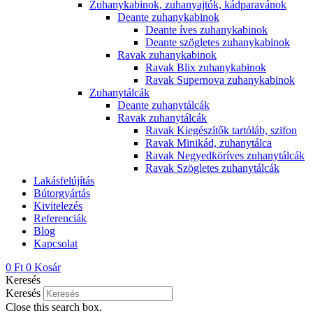
Zuhanykabinok, zuhanyajtók, kádparavánok
Deante zuhanykabinok
Deante íves zuhanykabinok
Deante szögletes zuhanykabinok
Ravak zuhanykabinok
Ravak Blix zuhanykabinok
Ravak Supernova zuhanykabinok
Zuhanytálcák
Deante zuhanytálcák
Ravak zuhanytálcák
Ravak Kiegészítők tartóláb, szifon
Ravak Minikád, zuhanytálca
Ravak Negyedköríves zuhanytálcák
Ravak Szögletes zuhanytálcák
Lakásfelújítás
Bútorgyártás
Kivitelezés
Referenciák
Blog
Kapcsolat
0
Ft
0
Kosár
Keresés
Keresés
Close this search box.