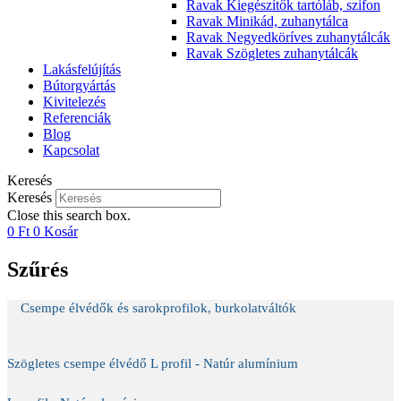
Ravak Kiegészítők tartóláb, szifon
Ravak Minikád, zuhanytálca
Ravak Negyedköríves zuhanytálcák
Ravak Szögletes zuhanytálcák
Lakásfelújítás
Bútorgyártás
Kivitelezés
Referenciák
Blog
Kapcsolat
Keresés
Keresés
Close this search box.
0
Ft
0
Kosár
Szűrés
Csempe élvédők és sarokprofilok, burkolatváltók
Szögletes csempe élvédő L profil - Natúr alumínium