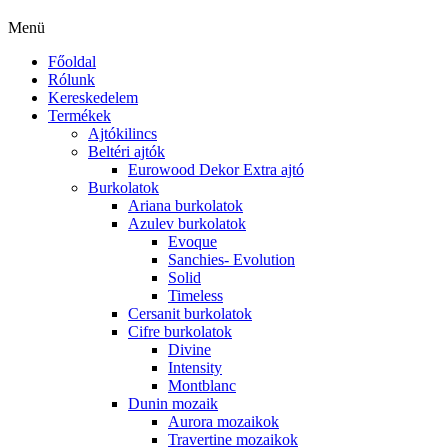
Menü
Főoldal
Rólunk
Kereskedelem
Termékek
Ajtókilincs
Beltéri ajtók
Eurowood Dekor Extra ajtó
Burkolatok
Ariana burkolatok
Azulev burkolatok
Evoque
Sanchies- Evolution
Solid
Timeless
Cersanit burkolatok
Cifre burkolatok
Divine
Intensity
Montblanc
Dunin mozaik
Aurora mozaikok
Travertine mozaikok