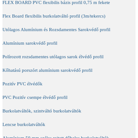
FLEX BOARD PVC flexibilis bázis profil 0,75 m fekete
Flex Board flexibilis burkolatváltó profil (3m/tekercs)
Utólagos Alumínium és Rozsdamentes Sarokvédő profil
Alumínium sarokvédő profil
Polírozott rozsdamentes utólagos sarok élvédő profil
Kőhatású porszórt alumínium sarokvédő profil
Pozitív PVC élvédők
PVC Pozitív csempe élvédő profil
Burkolatváltók, szintváltó burkolatváltók
Lencse burkolatváltók
Alumínium 50 mm széles rejtett dűbeles burkolatváltók