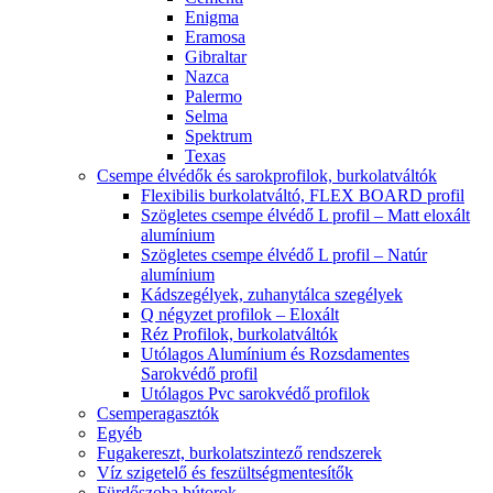
Enigma
Eramosa
Gibraltar
Nazca
Palermo
Selma
Spektrum
Texas
Csempe élvédők és sarokprofilok, burkolatváltók
Flexibilis burkolatváltó, FLEX BOARD profil
Szögletes csempe élvédő L profil – Matt eloxált
alumínium
Szögletes csempe élvédő L profil – Natúr
alumínium
Kádszegélyek, zuhanytálca szegélyek
Q négyzet profilok – Eloxált
Réz Profilok, burkolatváltók
Utólagos Alumínium és Rozsdamentes
Sarokvédő profil
Utólagos Pvc sarokvédő profilok
Csemperagasztók
Egyéb
Fugakereszt, burkolatszintező rendszerek
Víz szigetelő és feszültségmentesítők
Fürdőszoba bútorok