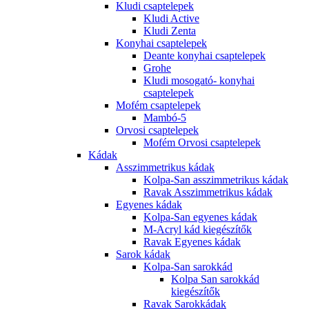
Kludi csaptelepek
Kludi Active
Kludi Zenta
Konyhai csaptelepek
Deante konyhai csaptelepek
Grohe
Kludi mosogató- konyhai
csaptelepek
Mofém csaptelepek
Mambó-5
Orvosi csaptelepek
Mofém Orvosi csaptelepek
Kádak
Asszimmetrikus kádak
Kolpa-San asszimmetrikus kádak
Ravak Asszimmetrikus kádak
Egyenes kádak
Kolpa-San egyenes kádak
M-Acryl kád kiegészítők
Ravak Egyenes kádak
Sarok kádak
Kolpa-San sarokkád
Kolpa San sarokkád
kiegészítők
Ravak Sarokkádak