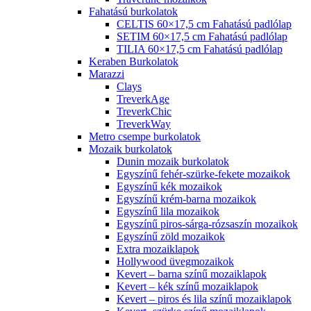
Fahatású burkolatok
CELTIS 60×17,5 cm Fahatású padlólap
SETIM 60×17,5 cm Fahatású padlólap
TILIA 60×17,5 cm Fahatású padlólap
Keraben Burkolatok
Marazzi
Clays
TreverkAge
TreverkChic
TreverkWay
Metro csempe burkolatok
Mozaik burkolatok
Dunin mozaik burkolatok
Egyszínű fehér-szürke-fekete mozaikok
Egyszínű kék mozaikok
Egyszínű krém-barna mozaikok
Egyszínű lila mozaikok
Egyszínű piros-sárga-rózsaszín mozaikok
Egyszínű zöld mozaikok
Extra mozaiklapok
Hollywood üvegmozaikok
Kevert – barna színű mozaiklapok
Kevert – kék színű mozaiklapok
Kevert – piros és lila színű mozaiklapok