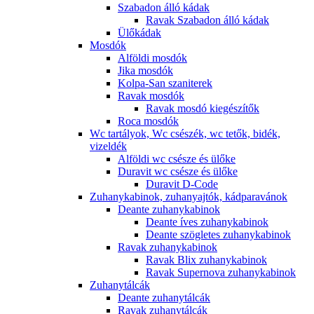
Szabadon álló kádak
Ravak Szabadon álló kádak
Ülőkádak
Mosdók
Alföldi mosdók
Jika mosdók
Kolpa-San szaniterek
Ravak mosdók
Ravak mosdó kiegészítők
Roca mosdók
Wc tartályok, Wc csészék, wc tetők, bidék,
vizeldék
Alföldi wc csésze és ülőke
Duravit wc csésze és ülőke
Duravit D-Code
Zuhanykabinok, zuhanyajtók, kádparavánok
Deante zuhanykabinok
Deante íves zuhanykabinok
Deante szögletes zuhanykabinok
Ravak zuhanykabinok
Ravak Blix zuhanykabinok
Ravak Supernova zuhanykabinok
Zuhanytálcák
Deante zuhanytálcák
Ravak zuhanytálcák