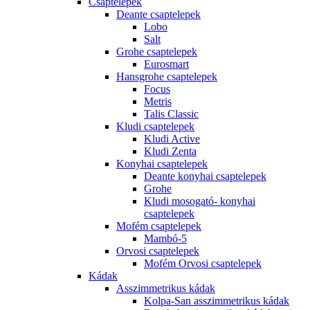
Csaptelepek
Deante csaptelepek
Lobo
Salt
Grohe csaptelepek
Eurosmart
Hansgrohe csaptelepek
Focus
Metris
Talis Classic
Kludi csaptelepek
Kludi Active
Kludi Zenta
Konyhai csaptelepek
Deante konyhai csaptelepek
Grohe
Kludi mosogató- konyhai
csaptelepek
Mofém csaptelepek
Mambó-5
Orvosi csaptelepek
Mofém Orvosi csaptelepek
Kádak
Asszimmetrikus kádak
Kolpa-San asszimmetrikus kádak