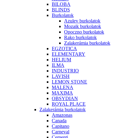
BILOBA
BLINDS
Burkolatok
Azulev burkolatok
Mozaik burkolatok
Opoczno burkolatok
Rako burkolatok
Zalakerámia burkolatok
EGZOTICA
ELEMENTARY
HELIUM
ILMA
INDUSTRIO
LAVISH
LEMON STONE
MALENA
MAXIMA
OBSYDIAN
ROYAL PLACE
Zalakerámia burkolatok
Amazonas
Canada
Capitano
Carneval
Cementi