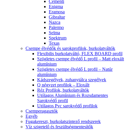
Cementi
Enigma
Eramosa
Gibraltar
Nazca
Palermo
Selma
Spektrum
Texas
Csempe élvédők és sarokprofilok, burkolatváltók
Flexibilis burkolatváltó, FLEX BOARD profil
Szögletes csempe élvédő L profil – Matt eloxált
alumínium
Szögletes csempe élvédő L profil – Natúr
alumínium
Kádszegélyek, zuhanytálca szegélyek
Q négyzet profilok – Eloxált
Réz Profilok, burkolatváltók
Utólagos Alumínium és Rozsdamentes
Sarokvédő profil
Utólagos Pvc sarokvédő profilok
Csemperagasztók
Egyéb
Fugakereszt, burkolatszintező rendszerek
Víz szigetelő és feszültségmentesítők