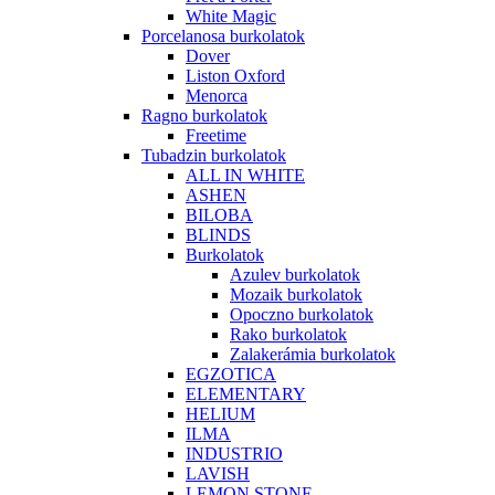
White Magic
Porcelanosa burkolatok
Dover
Liston Oxford
Menorca
Ragno burkolatok
Freetime
Tubadzin burkolatok
ALL IN WHITE
ASHEN
BILOBA
BLINDS
Burkolatok
Azulev burkolatok
Mozaik burkolatok
Opoczno burkolatok
Rako burkolatok
Zalakerámia burkolatok
EGZOTICA
ELEMENTARY
HELIUM
ILMA
INDUSTRIO
LAVISH
LEMON STONE