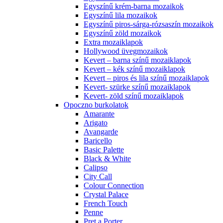
Egyszínű krém-barna mozaikok
Egyszínű lila mozaikok
Egyszínű piros-sárga-rózsaszín mozaikok
Egyszínű zöld mozaikok
Extra mozaiklapok
Hollywood üvegmozaikok
Kevert – barna színű mozaiklapok
Kevert – kék színű mozaiklapok
Kevert – piros és lila színű mozaiklapok
Kevert- szürke színű mozaiklapok
Kevert- zöld színű mozaiklapok
Opoczno burkolatok
Amarante
Arigato
Avangarde
Baricello
Basic Palette
Black & White
Calipso
City Call
Colour Connection
Crystal Palace
French Touch
Penne
Pret a Porter