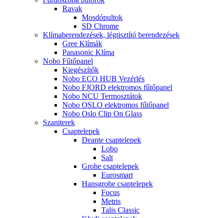
Ravak
Mosdópultok
SD Chrome
Klímaberendezések, légtisztító berendezések
Gree Klímák
Panasonic Klíma
Nobo Fűtőpanel
Kiegészítők
Nobo ECO HUB Vezérlés
Nobo FJORD elektromos fűtőpanel
Nobo NCU Termosztátok
Nobo OSLO elektromos fűtőpanel
Nobo Oslo Clip On Glass
Szaniterek
Csaptelepek
Deante csaptelepek
Lobo
Salt
Grohe csaptelepek
Eurosmart
Hansgrohe csaptelepek
Focus
Metris
Talis Classic