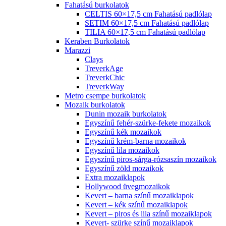
Fahatású burkolatok
CELTIS 60×17,5 cm Fahatású padlólap
SETIM 60×17,5 cm Fahatású padlólap
TILIA 60×17,5 cm Fahatású padlólap
Keraben Burkolatok
Marazzi
Clays
TreverkAge
TreverkChic
TreverkWay
Metro csempe burkolatok
Mozaik burkolatok
Dunin mozaik burkolatok
Egyszínű fehér-szürke-fekete mozaikok
Egyszínű kék mozaikok
Egyszínű krém-barna mozaikok
Egyszínű lila mozaikok
Egyszínű piros-sárga-rózsaszín mozaikok
Egyszínű zöld mozaikok
Extra mozaiklapok
Hollywood üvegmozaikok
Kevert – barna színű mozaiklapok
Kevert – kék színű mozaiklapok
Kevert – piros és lila színű mozaiklapok
Kevert- szürke színű mozaiklapok