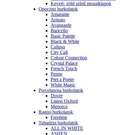
Kevert- zöld színű mozaiklapok
Opoczno burkolatok
Amarante
Arigato
Avangarde
Baricello
Basic Palette
Black & White
Calipso
City Call
Colour Connection
Crystal Palace
French Touch
Penne
Pret a Porter
White Magic
Porcelanosa burkolatok
Dover
Liston Oxford
Menorca
Ragno burkolatok
Freetime
Tubadzin burkolatok
ALL IN WHITE
ASHEN