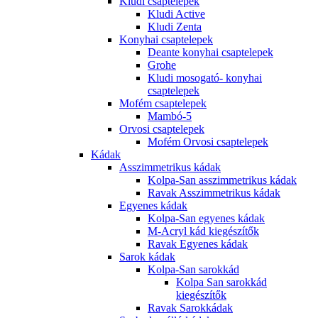
Kludi csaptelepek
Kludi Active
Kludi Zenta
Konyhai csaptelepek
Deante konyhai csaptelepek
Grohe
Kludi mosogató- konyhai
csaptelepek
Mofém csaptelepek
Mambó-5
Orvosi csaptelepek
Mofém Orvosi csaptelepek
Kádak
Asszimmetrikus kádak
Kolpa-San asszimmetrikus kádak
Ravak Asszimmetrikus kádak
Egyenes kádak
Kolpa-San egyenes kádak
M-Acryl kád kiegészítők
Ravak Egyenes kádak
Sarok kádak
Kolpa-San sarokkád
Kolpa San sarokkád
kiegészítők
Ravak Sarokkádak