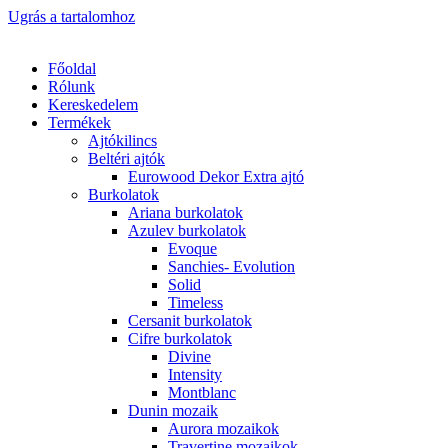
Ugrás a tartalomhoz
Főoldal
Rólunk
Kereskedelem
Termékek
Ajtókilincs
Beltéri ajtók
Eurowood Dekor Extra ajtó
Burkolatok
Ariana burkolatok
Azulev burkolatok
Evoque
Sanchies- Evolution
Solid
Timeless
Cersanit burkolatok
Cifre burkolatok
Divine
Intensity
Montblanc
Dunin mozaik
Aurora mozaikok
Travertine mozaikok