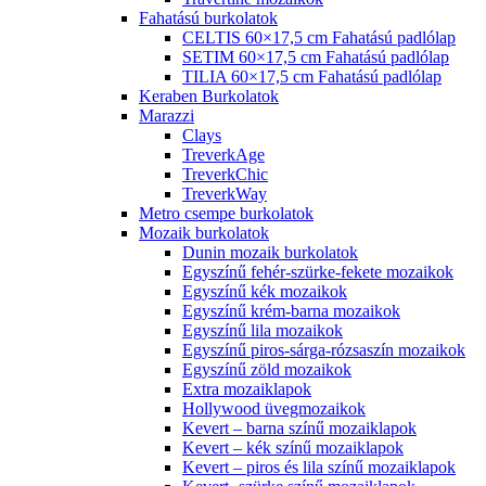
Fahatású burkolatok
CELTIS 60×17,5 cm Fahatású padlólap
SETIM 60×17,5 cm Fahatású padlólap
TILIA 60×17,5 cm Fahatású padlólap
Keraben Burkolatok
Marazzi
Clays
TreverkAge
TreverkChic
TreverkWay
Metro csempe burkolatok
Mozaik burkolatok
Dunin mozaik burkolatok
Egyszínű fehér-szürke-fekete mozaikok
Egyszínű kék mozaikok
Egyszínű krém-barna mozaikok
Egyszínű lila mozaikok
Egyszínű piros-sárga-rózsaszín mozaikok
Egyszínű zöld mozaikok
Extra mozaiklapok
Hollywood üvegmozaikok
Kevert – barna színű mozaiklapok
Kevert – kék színű mozaiklapok
Kevert – piros és lila színű mozaiklapok