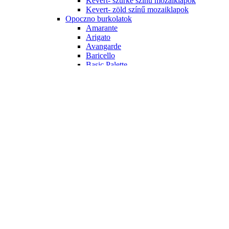
Kevert- szürke színű mozaiklapok
Kevert- zöld színű mozaiklapok
Opoczno burkolatok
Amarante
Arigato
Avangarde
Baricello
Basic Palette
Black & White
Calipso
City Call
Colour Connection
Crystal Palace
French Touch
Penne
Pret a Porter
White Magic
Porcelanosa burkolatok
Dover
Liston Oxford
Menorca
Ragno burkolatok
Freetime
Tubadzin burkolatok
ALL IN WHITE