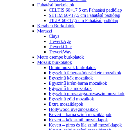
Fahatású burkolatok
CELTIS 60×17,5 cm Fahatású padlólap
SETIM 60×17,5 cm Fahatású padlólap
TILIA 60×17,5 cm Fahatású padlólap
Keraben Burkolatok
Marazzi
Clays
TreverkAge
TreverkChic
TreverkWay
Metro csempe burkolatok
Mozaik burkolatok
Dunin mozaik burkolatok
Egyszínű fehér-szürke-fekete mozaikok
Egyszínű kék mozaikok
Egyszínű krém-barna mozaikok
Egyszínű lila mozaikok
Egyszínű piros-sárga-rózsaszín mozaikok
Egyszínű zöld mozaikok
Extra mozaiklapok
Hollywood üvegmozaikok
Kevert – barna színű mozaiklapok
Kevert – kék színű mozaiklapok
Kevert – piros és lila színű mozaiklapok