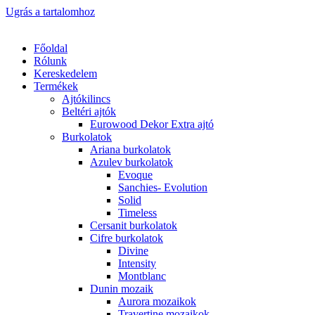
Ugrás a tartalomhoz
Főoldal
Rólunk
Kereskedelem
Termékek
Ajtókilincs
Beltéri ajtók
Eurowood Dekor Extra ajtó
Burkolatok
Ariana burkolatok
Azulev burkolatok
Evoque
Sanchies- Evolution
Solid
Timeless
Cersanit burkolatok
Cifre burkolatok
Divine
Intensity
Montblanc
Dunin mozaik
Aurora mozaikok
Travertine mozaikok