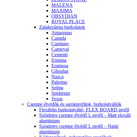
MALENA
MAXIMA
OBSYDIAN
ROYAL PLACE
Zalakerámia burkolatok
Amazonas
Canada
Capitano
Carneval
Cementi
Enigma
Eramosa
Gibraltar
Nazca
Palermo
Selma
Spektrum
Texas
Csempe élvédők és sarokprofilok, burkolatváltók
Flexibilis burkolatváltó, FLEX BOARD profil
Szögletes csempe élvédő L profil – Matt eloxált
alumínium
Szögletes csempe élvédő L profil – Natúr
alumínium