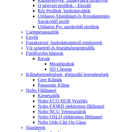
Kádszegélyek, zuhanytálca szegélyek
Q négyzet profilok – Eloxált
Réz Profilok, burkolatváltók
Utólagos Alumínium és Rozsdamentes
Sarokvédő profil
Utólagos Pvc sarokvédő profilok
Csemperagasztók
Egyéb
Fugakereszt, burkolatszintező rendszerek
Víz szigetelő és feszültségmentesítők
Fürdőszoba bútorok
Ravak
Mosdópultok
SD Chrome
Klímaberendezések, légtisztító berendezések
Gree Klímák
Panasonic Klíma
Nobo Fűtőpanel
Kiegészítők
Nobo ECO HUB Vezérlés
Nobo FJORD elektromos fűtőpanel
Nobo NCU Termosztátok
Nobo OSLO elektromos fűtőpanel
Nobo Oslo Clip On Glass
Szaniterek