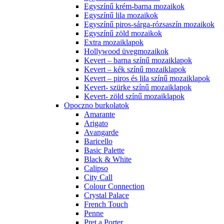
Egyszínű krém-barna mozaikok
Egyszínű lila mozaikok
Egyszínű piros-sárga-rózsaszín mozaikok
Egyszínű zöld mozaikok
Extra mozaiklapok
Hollywood üvegmozaikok
Kevert – barna színű mozaiklapok
Kevert – kék színű mozaiklapok
Kevert – piros és lila színű mozaiklapok
Kevert- szürke színű mozaiklapok
Kevert- zöld színű mozaiklapok
Opoczno burkolatok
Amarante
Arigato
Avangarde
Baricello
Basic Palette
Black & White
Calipso
City Call
Colour Connection
Crystal Palace
French Touch
Penne
Pret a Porter