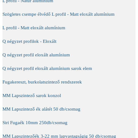
L profil - Natúr alumínium
Szögletes csempe élvédő L profil - Matt eloxált alumínium
L profil - Matt eloxált alumínium
Q négyzet profilok - Eloxált
Q négyzet profil eloxált alumínium
Q négyzet profil eloxált alumínium sarok elem
Fugakereszt, burkolatszintező rendszerek
MM Lapszintező sarok konzol
MM Lapszintező ék alátét 50 db/csomag
Siri Fugaék 10mm 250db/csomag
MM Lapszintezőék 3-22 mm lapvastagságig 50 db/csomag