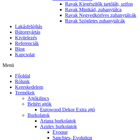
Ravak Kiegészítők tartóláb, szifon
Ravak Minikád, zuhanytálca
Ravak Negyedköríves zuhanytálcák
Ravak Szögletes zuhanytálcák
Lakásfelújítás
Bútorgyártás
Kivitelezés
Referenciák
Blog
Kapcsolat
Menü
Főoldal
Rólunk
Kereskedelem
Termékek
Ajtókilincs
Beltéri ajtók
Eurowood Dekor Extra ajtó
Burkolatok
Ariana burkolatok
Azulev burkolatok
Evoque
Sanchies- Evolution