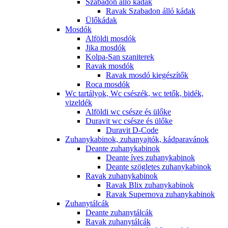
Szabadon álló kádak
Ravak Szabadon álló kádak
Ülőkádak
Mosdók
Alföldi mosdók
Jika mosdók
Kolpa-San szaniterek
Ravak mosdók
Ravak mosdó kiegészítők
Roca mosdók
Wc tartályok, Wc csészék, wc tetők, bidék,
vizeldék
Alföldi wc csésze és ülőke
Duravit wc csésze és ülőke
Duravit D-Code
Zuhanykabinok, zuhanyajtók, kádparavánok
Deante zuhanykabinok
Deante íves zuhanykabinok
Deante szögletes zuhanykabinok
Ravak zuhanykabinok
Ravak Blix zuhanykabinok
Ravak Supernova zuhanykabinok
Zuhanytálcák
Deante zuhanytálcák
Ravak zuhanytálcák