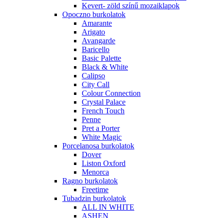
Kevert- zöld színű mozaiklapok
Opoczno burkolatok
Amarante
Arigato
Avangarde
Baricello
Basic Palette
Black & White
Calipso
City Call
Colour Connection
Crystal Palace
French Touch
Penne
Pret a Porter
White Magic
Porcelanosa burkolatok
Dover
Liston Oxford
Menorca
Ragno burkolatok
Freetime
Tubadzin burkolatok
ALL IN WHITE
ASHEN