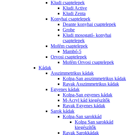
Kludi csaptelepek
Kludi Active
Kludi Zenta
Konyhai csaptelepek
Deante konyhai csaptelepek
Grohe
Kludi mosogató- konyhai
csaptelepek
Mofém csaptelepek
Mambó-5
Orvosi csaptelepek
Mofém Orvosi csaptelepek
Kádak
Asszimmetrikus kádak
Kolpa-San asszimmetrikus kádak
Ravak Asszimmetrikus kádak
Egyenes kádak
Kolpa-San egyenes kádak
M-Acryl kád kiegészítők
Ravak Egyenes kádak
Sarok kádak
Kolpa-San sarokkád
Kolpa San sarokkád
kiegészítők
Ravak Sarokkádak