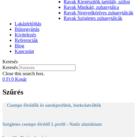
Ravak Kiegészítők tartóláb, szifon
Ravak Minikád, zuhanytálca
Ravak Negyedköríves zuhanytálcák
Ravak Szögletes zuhanytálcák
Lakásfelújítás
Bútorgyártás
Kivitelezés
Referenciák
Blog
Kapcsolat
Keresés
Keresés
Close this search box.
0
Ft
0
Kosár
Szűrés
Csempe élvédők és sarokprofilok, burkolatváltók
Szögletes csempe élvédő L profil - Natúr alumínium