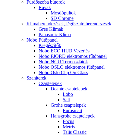
Fürdőszoba bútorok
Ravak
Mosdópultok
SD Chrome
Klímaberendezések, légtisztító berendezések
Gree Klímák
Panasonic Klíma
Nobo Fűtőpanel
Kiegészítők
Nobo ECO HUB Vezérlés
Nobo FJORD elektromos fűtőpanel
Nobo NCU Termosztátok
Nobo OSLO elektromos fűtőpanel
Nobo Oslo Clip On Glass
Szaniterek
Csaptelepek
Deante csaptelepek
Lobo
Salt
Grohe csaptelepek
Eurosmart
Hansgrohe csaptelepek
Focus
Metris
Talis Classic