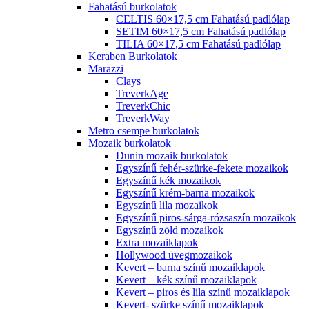
Fahatású burkolatok
CELTIS 60×17,5 cm Fahatású padlólap
SETIM 60×17,5 cm Fahatású padlólap
TILIA 60×17,5 cm Fahatású padlólap
Keraben Burkolatok
Marazzi
Clays
TreverkAge
TreverkChic
TreverkWay
Metro csempe burkolatok
Mozaik burkolatok
Dunin mozaik burkolatok
Egyszínű fehér-szürke-fekete mozaikok
Egyszínű kék mozaikok
Egyszínű krém-barna mozaikok
Egyszínű lila mozaikok
Egyszínű piros-sárga-rózsaszín mozaikok
Egyszínű zöld mozaikok
Extra mozaiklapok
Hollywood üvegmozaikok
Kevert – barna színű mozaiklapok
Kevert – kék színű mozaiklapok
Kevert – piros és lila színű mozaiklapok
Kevert- szürke színű mozaiklapok