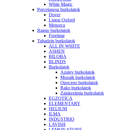
White Magic
Porcelanosa burkolatok
Dover
Liston Oxford
Menorca
Ragno burkolatok
Freetime
Tubadzin burkolatok
ALL IN WHITE
ASHEN
BILOBA
BLINDS
Burkolatok
Azulev burkolatok
Mozaik burkolatok
Opoczno burkolatok
Rako burkolatok
Zalakerámia burkolatok
EGZOTICA
ELEMENTARY
HELIUM
ILMA
INDUSTRIO
LAVISH
LEMON STONE