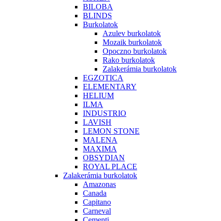
BILOBA
BLINDS
Burkolatok
Azulev burkolatok
Mozaik burkolatok
Opoczno burkolatok
Rako burkolatok
Zalakerámia burkolatok
EGZOTICA
ELEMENTARY
HELIUM
ILMA
INDUSTRIO
LAVISH
LEMON STONE
MALENA
MAXIMA
OBSYDIAN
ROYAL PLACE
Zalakerámia burkolatok
Amazonas
Canada
Capitano
Carneval
Cementi