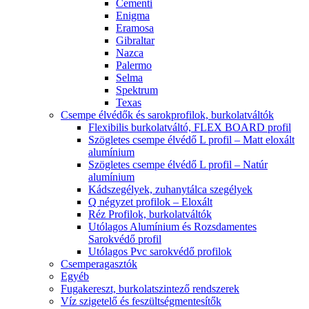
Cementi
Enigma
Eramosa
Gibraltar
Nazca
Palermo
Selma
Spektrum
Texas
Csempe élvédők és sarokprofilok, burkolatváltók
Flexibilis burkolatváltó, FLEX BOARD profil
Szögletes csempe élvédő L profil – Matt eloxált
alumínium
Szögletes csempe élvédő L profil – Natúr
alumínium
Kádszegélyek, zuhanytálca szegélyek
Q négyzet profilok – Eloxált
Réz Profilok, burkolatváltók
Utólagos Alumínium és Rozsdamentes
Sarokvédő profil
Utólagos Pvc sarokvédő profilok
Csemperagasztók
Egyéb
Fugakereszt, burkolatszintező rendszerek
Víz szigetelő és feszültségmentesítők