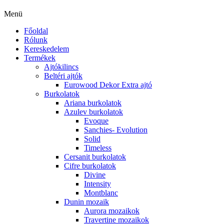
Menü
Főoldal
Rólunk
Kereskedelem
Termékek
Ajtókilincs
Beltéri ajtók
Eurowood Dekor Extra ajtó
Burkolatok
Ariana burkolatok
Azulev burkolatok
Evoque
Sanchies- Evolution
Solid
Timeless
Cersanit burkolatok
Cifre burkolatok
Divine
Intensity
Montblanc
Dunin mozaik
Aurora mozaikok
Travertine mozaikok