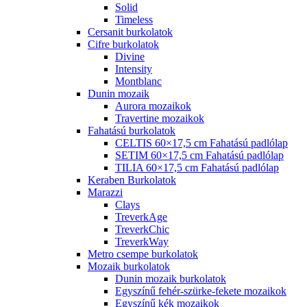
Solid
Timeless
Cersanit burkolatok
Cifre burkolatok
Divine
Intensity
Montblanc
Dunin mozaik
Aurora mozaikok
Travertine mozaikok
Fahatású burkolatok
CELTIS 60×17,5 cm Fahatású padlólap
SETIM 60×17,5 cm Fahatású padlólap
TILIA 60×17,5 cm Fahatású padlólap
Keraben Burkolatok
Marazzi
Clays
TreverkAge
TreverkChic
TreverkWay
Metro csempe burkolatok
Mozaik burkolatok
Dunin mozaik burkolatok
Egyszínű fehér-szürke-fekete mozaikok
Egyszínű kék mozaikok