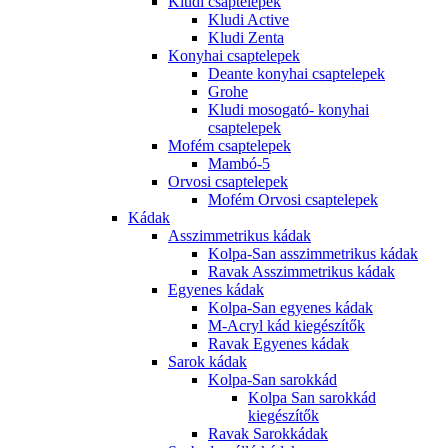
Kludi csaptelepek
Kludi Active
Kludi Zenta
Konyhai csaptelepek
Deante konyhai csaptelepek
Grohe
Kludi mosogató- konyhai
csaptelepek
Mofém csaptelepek
Mambó-5
Orvosi csaptelepek
Mofém Orvosi csaptelepek
Kádak
Asszimmetrikus kádak
Kolpa-San asszimmetrikus kádak
Ravak Asszimmetrikus kádak
Egyenes kádak
Kolpa-San egyenes kádak
M-Acryl kád kiegészítők
Ravak Egyenes kádak
Sarok kádak
Kolpa-San sarokkád
Kolpa San sarokkád
kiegészítők
Ravak Sarokkádak