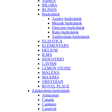
ASHEN
BILOBA
BLINDS
Burkolatok
Azulev burkolatok
Mozaik burkolatok
Opoczno burkolatok
Rako burkolatok
Zalakerámia burkolatok
EGZOTICA
ELEMENTARY
HELIUM
ILMA
INDUSTRIO
LAVISH
LEMON STONE
MALENA
MAXIMA
OBSYDIAN
ROYAL PLACE
Zalakerámia burkolatok
Amazonas
Canada
Capitano
Carneval