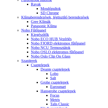
Ravak
Mosdópultok
SD Chrome
Klímaberendezések, légtisztító berendezések
Gree Klímák
Panasonic Klíma
Nobo Fűtőpanel
Kiegészítők
Nobo ECO HUB Vezérlés
Nobo FJORD elektromos fűtőpanel
Nobo NCU Termosztátok
Nobo OSLO elektromos fűtőpanel
Nobo Oslo Clip On Glass
Szaniterek
Csaptelepek
Deante csaptelepek
Lobo
Salt
Grohe csaptelepek
Eurosmart
Hansgrohe csaptelepek
Focus
Metris
Talis Classic