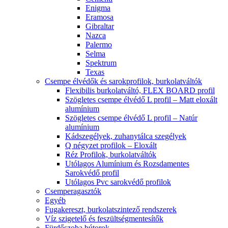
Enigma
Eramosa
Gibraltar
Nazca
Palermo
Selma
Spektrum
Texas
Csempe élvédők és sarokprofilok, burkolatváltók
Flexibilis burkolatváltó, FLEX BOARD profil
Szögletes csempe élvédő L profil – Matt eloxált
alumínium
Szögletes csempe élvédő L profil – Natúr
alumínium
Kádszegélyek, zuhanytálca szegélyek
Q négyzet profilok – Eloxált
Réz Profilok, burkolatváltók
Utólagos Alumínium és Rozsdamentes
Sarokvédő profil
Utólagos Pvc sarokvédő profilok
Csemperagasztók
Egyéb
Fugakereszt, burkolatszintező rendszerek
Víz szigetelő és feszültségmentesítők
Fürdőszoba bútorok