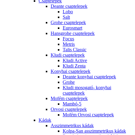
Csaptelepek
Deante csaptelepek
Lobo
Salt
Grohe csaptelepek
Eurosmart
Hansgrohe csaptelepek
Focus
Metris
Talis Classic
Kludi csaptelepek
Kludi Active
Kludi Zenta
Konyhai csaptelepek
Deante konyhai csaptelepek
Grohe
Kludi mosogató- konyhai
csaptelepek
Mofém csaptelepek
Mambó-5
Orvosi csaptelepek
Mofém Orvosi csaptelepek
Kádak
Asszimmetrikus kádak
Kolpa-San asszimmetrikus kádak