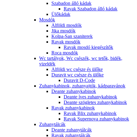
Szabadon álló kádak
Ravak Szabadon álló kádak
Ülőkádak
Mosdók
Alföldi mosdók
Jika mosdók
Kolpa-San szaniterek
Ravak mosdók
Ravak mosdó kiegészítők
Roca mosdók
Wc tartályok, Wc csészék, wc tetők, bidék,
vizeldék
Alföldi wc csésze és ülőke
Duravit wc csésze és ülőke
Duravit D-Code
Zuhanykabinok, zuhanyajtók, kádparavánok
Deante zuhanykabinok
Deante íves zuhanykabinok
Deante szögletes zuhanykabinok
Ravak zuhanykabinok
Ravak Blix zuhanykabinok
Ravak Supernova zuhanykabinok
Zuhanytálcák
Deante zuhanytálcák
Ravak zuhanytálcák