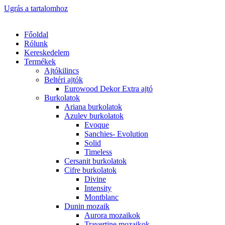
Ugrás a tartalomhoz
Főoldal
Rólunk
Kereskedelem
Termékek
Ajtókilincs
Beltéri ajtók
Eurowood Dekor Extra ajtó
Burkolatok
Ariana burkolatok
Azulev burkolatok
Evoque
Sanchies- Evolution
Solid
Timeless
Cersanit burkolatok
Cifre burkolatok
Divine
Intensity
Montblanc
Dunin mozaik
Aurora mozaikok
Travertine mozaikok