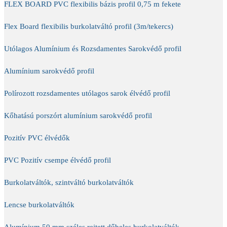
FLEX BOARD PVC flexibilis bázis profil 0,75 m fekete
Flex Board flexibilis burkolatváltó profil (3m/tekercs)
Utólagos Alumínium és Rozsdamentes Sarokvédő profil
Alumínium sarokvédő profil
Polírozott rozsdamentes utólagos sarok élvédő profil
Kőhatású porszórt alumínium sarokvédő profil
Pozitív PVC élvédők
PVC Pozitív csempe élvédő profil
Burkolatváltók, szintváltó burkolatváltók
Lencse burkolatváltók
Alumínium 50 mm széles rejtett dűbeles burkolatváltók