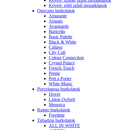
Kevert- szürke színű mozaiklapok
Kevert- zöld színű mozaiklapok
Opoczno burkolatok
Amarante
Arigato
Avangarde
Baricello
Basic Palette
Black & White
Calipso
City Call
Colour Connection
Crystal Palace
French Touch
Penne
Pret a Porter
White Magic
Porcelanosa burkolatok
Dover
Liston Oxford
Menorca
Ragno burkolatok
Freetime
Tubadzin burkolatok
ALL IN WHITE