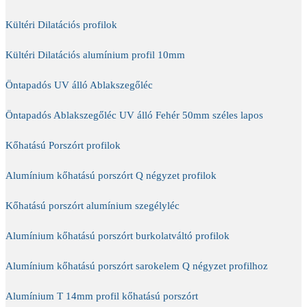
Kültéri Dilatációs profilok
Kültéri Dilatációs alumínium profil 10mm
Öntapadós UV álló Ablakszegőléc
Öntapadós Ablakszegőléc UV álló Fehér 50mm széles lapos
Kőhatású Porszórt profilok
Alumínium kőhatású porszórt Q négyzet profilok
Kőhatású porszórt alumínium szegélyléc
Alumínium kőhatású porszórt burkolatváltó profilok
Alumínium kőhatású porszórt sarokelem Q négyzet profilhoz
Alumínium T 14mm profil kőhatású porszórt