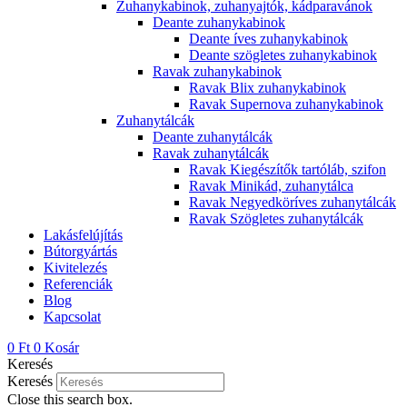
Zuhanykabinok, zuhanyajtók, kádparavánok
Deante zuhanykabinok
Deante íves zuhanykabinok
Deante szögletes zuhanykabinok
Ravak zuhanykabinok
Ravak Blix zuhanykabinok
Ravak Supernova zuhanykabinok
Zuhanytálcák
Deante zuhanytálcák
Ravak zuhanytálcák
Ravak Kiegészítők tartóláb, szifon
Ravak Minikád, zuhanytálca
Ravak Negyedköríves zuhanytálcák
Ravak Szögletes zuhanytálcák
Lakásfelújítás
Bútorgyártás
Kivitelezés
Referenciák
Blog
Kapcsolat
0
Ft
0
Kosár
Keresés
Keresés
Close this search box.