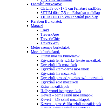
Fahatású burkolatok
CELTIS 60×17,5 cm Fahatású padlólap
SETIM 60×17,5 cm Fahatású padlólap
TILIA 60×17,5 cm Fahatású padlólap
Keraben Burkolatok
Marazzi
Clays
TreverkAge
TreverkChic
TreverkWay
Metro csempe burkolatok
Mozaik burkolatok
Dunin mozaik burkolatok
Egyszínű fehér-szürke-fekete mozaikok
Egyszínű kék mozaikok
Egyszínű krém-barna mozaikok
Egyszínű lila mozaikok
Egyszínű piros-sárga-rózsaszín mozaikok
Egyszínű zöld mozaikok
Extra mozaiklapok
Hollywood üvegmozaikok
Kevert – barna színű mozaiklapok
Kevert – kék színű mozaiklapok
Kevert – piros és lila színű mozaiklapok