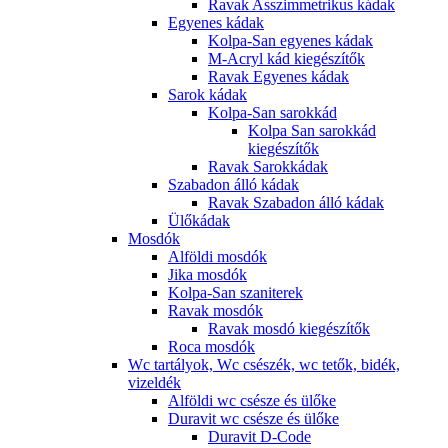
Ravak Asszimmetrikus kádak
Egyenes kádak
Kolpa-San egyenes kádak
M-Acryl kád kiegészítők
Ravak Egyenes kádak
Sarok kádak
Kolpa-San sarokkád
Kolpa San sarokkád
kiegészítők
Ravak Sarokkádak
Szabadon álló kádak
Ravak Szabadon álló kádak
Ülőkádak
Mosdók
Alföldi mosdók
Jika mosdók
Kolpa-San szaniterek
Ravak mosdók
Ravak mosdó kiegészítők
Roca mosdók
Wc tartályok, Wc csészék, wc tetők, bidék,
vizeldék
Alföldi wc csésze és ülőke
Duravit wc csésze és ülőke
Duravit D-Code