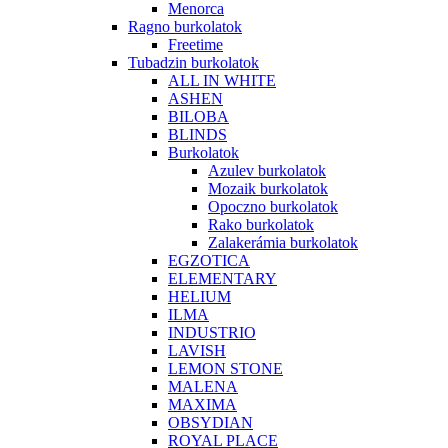
Menorca
Ragno burkolatok
Freetime
Tubadzin burkolatok
ALL IN WHITE
ASHEN
BILOBA
BLINDS
Burkolatok
Azulev burkolatok
Mozaik burkolatok
Opoczno burkolatok
Rako burkolatok
Zalakerámia burkolatok
EGZOTICA
ELEMENTARY
HELIUM
ILMA
INDUSTRIO
LAVISH
LEMON STONE
MALENA
MAXIMA
OBSYDIAN
ROYAL PLACE