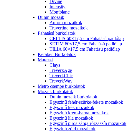
Divine
Intensity
Montblanc
Dunin mozaik
Aurora mozaikok
Travertine mozaikok
Fahatású burkolatok
CELTIS 60×17,5 cm Fahatású padlólap
SETIM 60×17,5 cm Fahatású padlólap
TILIA 60×17,5 cm Fahatású padlólap
Keraben Burkolatok
Marazzi
Clays
TreverkAge
TreverkChic
TreverkWay
Metro csempe burkolatok
Mozaik burkolatok
Dunin mozaik burkolatok
Egyszínű fehér-szürke-fekete mozaikok
Egyszínű kék mozaikok
Egyszínű krém-barna mozaikok
Egyszínű lila mozaikok
Egyszínű piros-sárga-rózsaszín mozaikok
Egyszínű zöld mozaikok