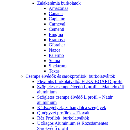
Zalakerámia burkolatok
Amazonas
Canada
Capitano
Carneval
Cementi
Enigma
Eramosa
Gibraltar
Nazca
Palermo
Selma
Spektrum
Texas
Csempe élvédők és sarokprofilok, burkolatváltók
Flexibilis burkolatváltó, FLEX BOARD profil
Szögletes csempe élvédő L profil – Matt eloxált
alumínium
Szögletes csempe élvédő L profil – Natúr
alumínium
Kádszegélyek, zuhanytálca szegélyek
Q négyzet profilok – Eloxált
Réz Profilok, burkolatváltók
Utólagos Alumínium és Rozsdamentes
Sarokvédő profil