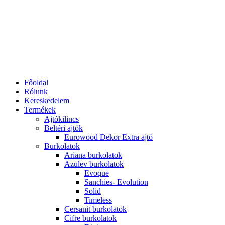
Főoldal
Rólunk
Kereskedelem
Termékek
Ajtókilincs
Beltéri ajtók
Eurowood Dekor Extra ajtó
Burkolatok
Ariana burkolatok
Azulev burkolatok
Evoque
Sanchies- Evolution
Solid
Timeless
Cersanit burkolatok
Cifre burkolatok