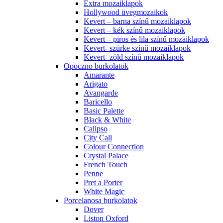
Extra mozaiklapok
Hollywood üvegmozaikok
Kevert – barna színű mozaiklapok
Kevert – kék színű mozaiklapok
Kevert – piros és lila színű mozaiklapok
Kevert- szürke színű mozaiklapok
Kevert- zöld színű mozaiklapok
Opoczno burkolatok
Amarante
Arigato
Avangarde
Baricello
Basic Palette
Black & White
Calipso
City Call
Colour Connection
Crystal Palace
French Touch
Penne
Pret a Porter
White Magic
Porcelanosa burkolatok
Dover
Liston Oxford