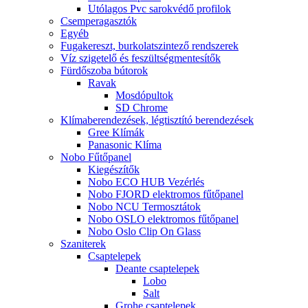
Utólagos Pvc sarokvédő profilok
Csemperagasztók
Egyéb
Fugakereszt, burkolatszintező rendszerek
Víz szigetelő és feszültségmentesítők
Fürdőszoba bútorok
Ravak
Mosdópultok
SD Chrome
Klímaberendezések, légtisztító berendezések
Gree Klímák
Panasonic Klíma
Nobo Fűtőpanel
Kiegészítők
Nobo ECO HUB Vezérlés
Nobo FJORD elektromos fűtőpanel
Nobo NCU Termosztátok
Nobo OSLO elektromos fűtőpanel
Nobo Oslo Clip On Glass
Szaniterek
Csaptelepek
Deante csaptelepek
Lobo
Salt
Grohe csaptelepek