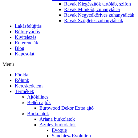
Ravak Kiegészítők tartóláb, szifon
Ravak Minikád, zuhanytálca
Ravak Negyedköríves zuhanytálcák
Ravak Szögletes zuhanytálcák
Lakásfelújítás
Bútorgyártás
Kivitelezés
Referenciák
Blog
Kapcsolat
Menü
Főoldal
Rólunk
Kereskedelem
Termékek
Ajtókilincs
Beltéri ajtók
Eurowood Dekor Extra ajtó
Burkolatok
Ariana burkolatok
Azulev burkolatok
Evoque
Sanchies- Evolution