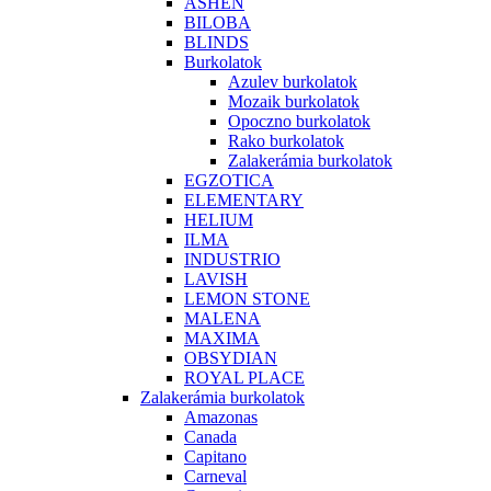
ASHEN
BILOBA
BLINDS
Burkolatok
Azulev burkolatok
Mozaik burkolatok
Opoczno burkolatok
Rako burkolatok
Zalakerámia burkolatok
EGZOTICA
ELEMENTARY
HELIUM
ILMA
INDUSTRIO
LAVISH
LEMON STONE
MALENA
MAXIMA
OBSYDIAN
ROYAL PLACE
Zalakerámia burkolatok
Amazonas
Canada
Capitano
Carneval