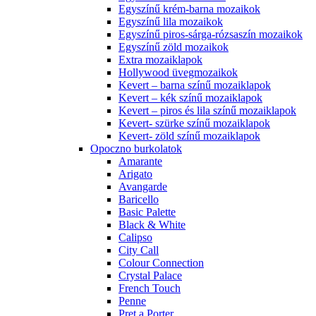
Egyszínű krém-barna mozaikok
Egyszínű lila mozaikok
Egyszínű piros-sárga-rózsaszín mozaikok
Egyszínű zöld mozaikok
Extra mozaiklapok
Hollywood üvegmozaikok
Kevert – barna színű mozaiklapok
Kevert – kék színű mozaiklapok
Kevert – piros és lila színű mozaiklapok
Kevert- szürke színű mozaiklapok
Kevert- zöld színű mozaiklapok
Opoczno burkolatok
Amarante
Arigato
Avangarde
Baricello
Basic Palette
Black & White
Calipso
City Call
Colour Connection
Crystal Palace
French Touch
Penne
Pret a Porter