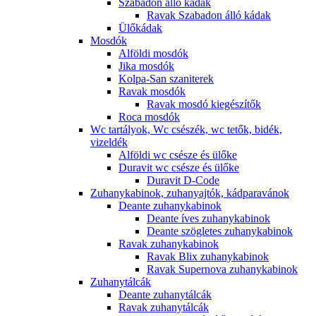
Szabadon álló kádak
Ravak Szabadon álló kádak
Ülőkádak
Mosdók
Alföldi mosdók
Jika mosdók
Kolpa-San szaniterek
Ravak mosdók
Ravak mosdó kiegészítők
Roca mosdók
Wc tartályok, Wc csészék, wc tetők, bidék,
vizeldék
Alföldi wc csésze és ülőke
Duravit wc csésze és ülőke
Duravit D-Code
Zuhanykabinok, zuhanyajtók, kádparavánok
Deante zuhanykabinok
Deante íves zuhanykabinok
Deante szögletes zuhanykabinok
Ravak zuhanykabinok
Ravak Blix zuhanykabinok
Ravak Supernova zuhanykabinok
Zuhanytálcák
Deante zuhanytálcák
Ravak zuhanytálcák