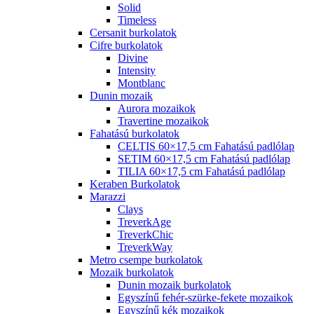
Solid
Timeless
Cersanit burkolatok
Cifre burkolatok
Divine
Intensity
Montblanc
Dunin mozaik
Aurora mozaikok
Travertine mozaikok
Fahatású burkolatok
CELTIS 60×17,5 cm Fahatású padlólap
SETIM 60×17,5 cm Fahatású padlólap
TILIA 60×17,5 cm Fahatású padlólap
Keraben Burkolatok
Marazzi
Clays
TreverkAge
TreverkChic
TreverkWay
Metro csempe burkolatok
Mozaik burkolatok
Dunin mozaik burkolatok
Egyszínű fehér-szürke-fekete mozaikok
Egyszínű kék mozaikok