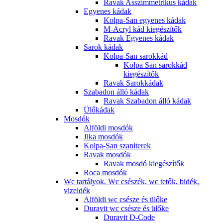
Ravak Asszimmetrikus kádak
Egyenes kádak
Kolpa-San egyenes kádak
M-Acryl kád kiegészítők
Ravak Egyenes kádak
Sarok kádak
Kolpa-San sarokkád
Kolpa San sarokkád
kiegészítők
Ravak Sarokkádak
Szabadon álló kádak
Ravak Szabadon álló kádak
Ülőkádak
Mosdók
Alföldi mosdók
Jika mosdók
Kolpa-San szaniterek
Ravak mosdók
Ravak mosdó kiegészítők
Roca mosdók
Wc tartályok, Wc csészék, wc tetők, bidék,
vizeldék
Alföldi wc csésze és ülőke
Duravit wc csésze és ülőke
Duravit D-Code