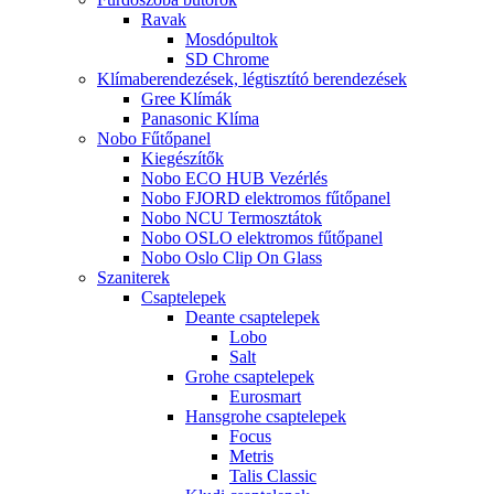
Ravak
Mosdópultok
SD Chrome
Klímaberendezések, légtisztító berendezések
Gree Klímák
Panasonic Klíma
Nobo Fűtőpanel
Kiegészítők
Nobo ECO HUB Vezérlés
Nobo FJORD elektromos fűtőpanel
Nobo NCU Termosztátok
Nobo OSLO elektromos fűtőpanel
Nobo Oslo Clip On Glass
Szaniterek
Csaptelepek
Deante csaptelepek
Lobo
Salt
Grohe csaptelepek
Eurosmart
Hansgrohe csaptelepek
Focus
Metris
Talis Classic