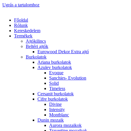
Ugrás a tartalomhoz
Főoldal
Rólunk
Kereskedelem
Termékek
Ajtókilincs
Beltéri ajtók
Eurowood Dekor Extra ajtó
Burkolatok
Ariana burkolatok
Azulev burkolatok
Evoque
Sanchies- Evolution
Solid
Timeless
Cersanit burkolatok
Cifre burkolatok
Divine
Intensity
Montblanc
Dunin mozaik
Aurora mozaikok
Travertine mozaikok