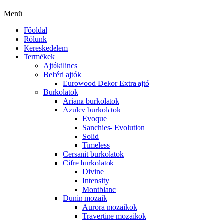
Menü
Főoldal
Rólunk
Kereskedelem
Termékek
Ajtókilincs
Beltéri ajtók
Eurowood Dekor Extra ajtó
Burkolatok
Ariana burkolatok
Azulev burkolatok
Evoque
Sanchies- Evolution
Solid
Timeless
Cersanit burkolatok
Cifre burkolatok
Divine
Intensity
Montblanc
Dunin mozaik
Aurora mozaikok
Travertine mozaikok