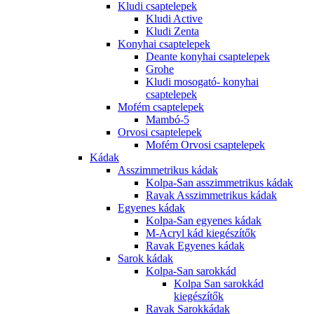
Kludi csaptelepek
Kludi Active
Kludi Zenta
Konyhai csaptelepek
Deante konyhai csaptelepek
Grohe
Kludi mosogató- konyhai
csaptelepek
Mofém csaptelepek
Mambó-5
Orvosi csaptelepek
Mofém Orvosi csaptelepek
Kádak
Asszimmetrikus kádak
Kolpa-San asszimmetrikus kádak
Ravak Asszimmetrikus kádak
Egyenes kádak
Kolpa-San egyenes kádak
M-Acryl kád kiegészítők
Ravak Egyenes kádak
Sarok kádak
Kolpa-San sarokkád
Kolpa San sarokkád
kiegészítők
Ravak Sarokkádak