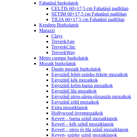
Fahatású burkolatok
CELTIS 60×17,5 cm Fahatású padlólap
SETIM 60×17,5 cm Fahatású padlólap
TILIA 60×17,5 cm Fahatású padlólap
Keraben Burkolatok
Marazzi
Clays
TreverkAge
TreverkChic
TreverkWay
Metro csempe burkolatok
Mozaik burkolatok
Dunin mozaik burkolatok
Egyszínű fehér-szürke-fekete mozaikok
Egyszínű kék mozaikok
Egyszínű krém-barna mozaikok
Egyszínű lila mozaikok
Egyszínű piros-sárga-rózsaszín mozaikok
Egyszínű zöld mozaikok
Extra mozaiklapok
Hollywood üvegmozaikok
Kevert – barna színű mozaiklapok
Kevert – kék színű mozaiklapok
Kevert – piros és lila színű mozaiklapok
Kevert- szürke színű mozaiklapok