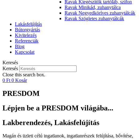
Ravak Kiegészítők tartóláb, szifon
Ravak Minikád, zuhanytálca
Ravak Negyedköríves zuhanytálcák
Ravak Szögletes zuhanytálcák
Lakásfelújítás
Bútorgyártás
Kivitelezés
Referenciák
Blog
Kapcsolat
Keresés
Keresés
Close this search box.
0
Ft
0
Kosár
PRESDOM
Lépjen be a PRESDOM világába...
Lakberendezés, Lakásfelújítás
Magán és üzleti célú ingatlanok, ingatlanrészek felújítása, bővítése,