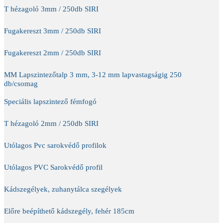
T hézagoló 3mm / 250db SIRI
Fugakereszt 3mm / 250db SIRI
Fugakereszt 2mm / 250db SIRI
MM Lapszintezőtalp 3 mm, 3-12 mm lapvastagságig 250
db/csomag
Speciális lapszintező fémfogó
T hézagoló 2mm / 250db SIRI
Utólagos Pvc sarokvédő profilok
Utólagos PVC Sarokvédő profil
Kádszegélyek, zuhanytálca szegélyek
Előre beépíthető kádszegély, fehér 185cm