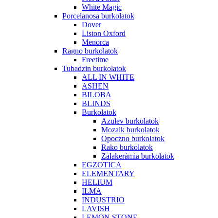
White Magic
Porcelanosa burkolatok
Dover
Liston Oxford
Menorca
Ragno burkolatok
Freetime
Tubadzin burkolatok
ALL IN WHITE
ASHEN
BILOBA
BLINDS
Burkolatok
Azulev burkolatok
Mozaik burkolatok
Opoczno burkolatok
Rako burkolatok
Zalakerámia burkolatok
EGZOTICA
ELEMENTARY
HELIUM
ILMA
INDUSTRIO
LAVISH
LEMON STONE