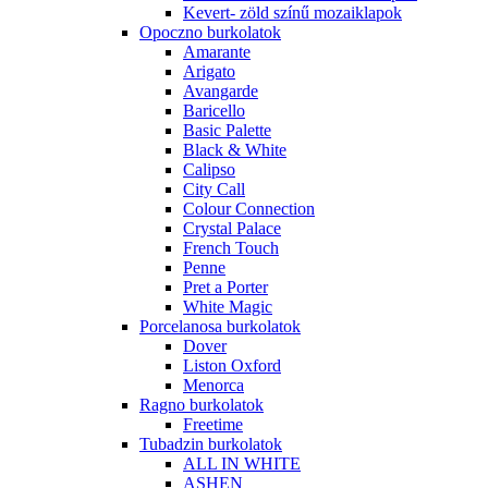
Kevert- zöld színű mozaiklapok
Opoczno burkolatok
Amarante
Arigato
Avangarde
Baricello
Basic Palette
Black & White
Calipso
City Call
Colour Connection
Crystal Palace
French Touch
Penne
Pret a Porter
White Magic
Porcelanosa burkolatok
Dover
Liston Oxford
Menorca
Ragno burkolatok
Freetime
Tubadzin burkolatok
ALL IN WHITE
ASHEN