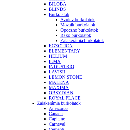
BILOBA
BLINDS
Burkolatok
Azulev burkolatok
Mozaik burkolatok
Opoczno burkolatok
Rako burkolatok
Zalakerámia burkolatok
EGZOTICA
ELEMENTARY
HELIUM
ILMA
INDUSTRIO
LAVISH
LEMON STONE
MALENA
MAXIMA
OBSYDIAN
ROYAL PLACE
Zalakerámia burkolatok
Amazonas
Canada
Capitano
Carneval
Cementi