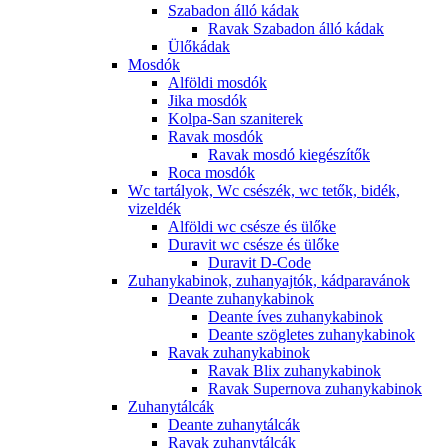
Szabadon álló kádak
Ravak Szabadon álló kádak
Ülőkádak
Mosdók
Alföldi mosdók
Jika mosdók
Kolpa-San szaniterek
Ravak mosdók
Ravak mosdó kiegészítők
Roca mosdók
Wc tartályok, Wc csészék, wc tetők, bidék,
vizeldék
Alföldi wc csésze és ülőke
Duravit wc csésze és ülőke
Duravit D-Code
Zuhanykabinok, zuhanyajtók, kádparavánok
Deante zuhanykabinok
Deante íves zuhanykabinok
Deante szögletes zuhanykabinok
Ravak zuhanykabinok
Ravak Blix zuhanykabinok
Ravak Supernova zuhanykabinok
Zuhanytálcák
Deante zuhanytálcák
Ravak zuhanytálcák