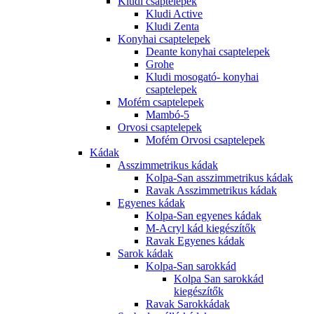
Kludi csaptelepek
Kludi Active
Kludi Zenta
Konyhai csaptelepek
Deante konyhai csaptelepek
Grohe
Kludi mosogató- konyhai
csaptelepek
Mofém csaptelepek
Mambó-5
Orvosi csaptelepek
Mofém Orvosi csaptelepek
Kádak
Asszimmetrikus kádak
Kolpa-San asszimmetrikus kádak
Ravak Asszimmetrikus kádak
Egyenes kádak
Kolpa-San egyenes kádak
M-Acryl kád kiegészítők
Ravak Egyenes kádak
Sarok kádak
Kolpa-San sarokkád
Kolpa San sarokkád
kiegészítők
Ravak Sarokkádak