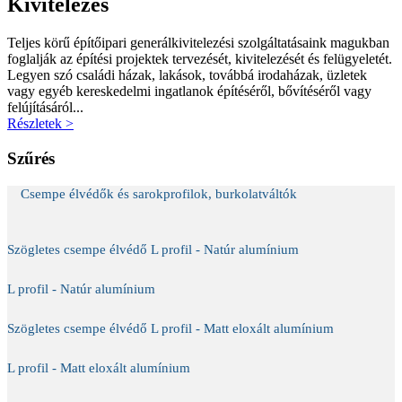
Kivitelezés
Teljes körű építőipari generálkivitelezési szolgáltatásaink magukban
foglalják az építési projektek tervezését, kivitelezését és felügyeletét.
Legyen szó családi házak, lakások, továbbá irodaházak, üzletek
vagy egyéb kereskedelmi ingatlanok építéséről, bővítéséről vagy
felújításáról...
Részletek >
Szűrés
Csempe élvédők és sarokprofilok, burkolatváltók
Szögletes csempe élvédő L profil - Natúr alumínium
L profil - Natúr alumínium
Szögletes csempe élvédő L profil - Matt eloxált alumínium
L profil - Matt eloxált alumínium