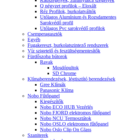
Kádszegélyek, zuhanytálca szegélyek
Q négyzet profilok – Eloxált
Réz Profilok, burkolatváltók
Utólagos Alumínium és Rozsdamentes
Sarokvédő profil
Utólagos Pvc sarokvédő profilok
Csemperagasztók
Egyéb
Fugakereszt, burkolatszintező rendszerek
Víz szigetelő és feszültségmentesítők
Fürdőszoba bútorok
Ravak
Mosdópultok
SD Chrome
Klímaberendezések, légtisztító berendezések
Gree Klímák
Panasonic Klíma
Nobo Fűtőpanel
Kiegészítők
Nobo ECO HUB Vezérlés
Nobo FJORD elektromos fűtőpanel
Nobo NCU Termosztátok
Nobo OSLO elektromos fűtőpanel
Nobo Oslo Clip On Glass
Szaniterek