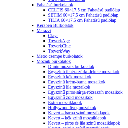
Fahatású burkolatok
CELTIS 60×17,5 cm Fahatású padlólap
SETIM 60×17,5 cm Fahatású padlólap
TILIA 60×17,5 cm Fahatású padlólap
Keraben Burkolatok
Marazzi
Clays
TreverkAge
TreverkChic
TreverkWay
Metro csempe burkolatok
Mozaik burkolatok
Dunin mozaik burkolatok
Egyszínű fehér-szürke-fekete mozaikok
Egyszínű kék mozaikok
Egyszínű krém-barna mozaikok
Egyszínű lila mozaikok
Egyszínű piros-sárga-rózsaszín mozaikok
Egyszínű zöld mozaikok
Extra mozaiklapok
Hollywood üvegmozaikok
Kevert – barna színű mozaiklapok
Kevert – kék színű mozaiklapok
Kevert – piros és lila színű mozaiklapok