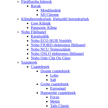
Fürdőszoba bútorok
Ravak
Mosdópultok
SD Chrome
Klímaberendezések, légtisztító berendezések
Gree Klímák
Panasonic Klíma
Nobo Fűtőpanel
Kiegészítők
Nobo ECO HUB Vezérlés
Nobo FJORD elektromos fűtőpanel
Nobo NCU Termosztátok
Nobo OSLO elektromos fűtőpanel
Nobo Oslo Clip On Glass
Szaniterek
Csaptelepek
Deante csaptelepek
Lobo
Salt
Grohe csaptelepek
Eurosmart
Hansgrohe csaptelepek
Focus
Metris
Talis Classic