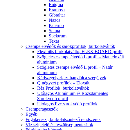
Enigma
Eramosa
Gibraltar
Nazca
Palermo
Selma
Spektrum
Texas
Csempe élvédők és sarokprofilok, burkolatváltók
Flexibilis burkolatváltó, FLEX BOARD profil
Szögletes csempe élvédő L profil – Matt eloxált
alumínium
Szögletes csempe élvédő L profil – Natúr
alumínium
Kádszegélyek, zuhanytálca szegélyek
Q négyzet profilok – Eloxált
Réz Profilok, burkolatváltók
Utólagos Alumínium és Rozsdamentes
Sarokvédő profil
Utólagos Pvc sarokvédő profilok
Csemperagasztók
Egyéb
Fugakereszt, burkolatszintező rendszerek
Víz szigetelő és feszültségmentesítők
Fürdőszoba bútorok