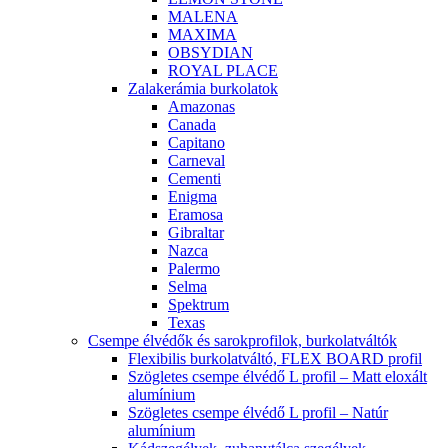
MALENA
MAXIMA
OBSYDIAN
ROYAL PLACE
Zalakerámia burkolatok
Amazonas
Canada
Capitano
Carneval
Cementi
Enigma
Eramosa
Gibraltar
Nazca
Palermo
Selma
Spektrum
Texas
Csempe élvédők és sarokprofilok, burkolatváltók
Flexibilis burkolatváltó, FLEX BOARD profil
Szögletes csempe élvédő L profil – Matt eloxált
alumínium
Szögletes csempe élvédő L profil – Natúr
alumínium