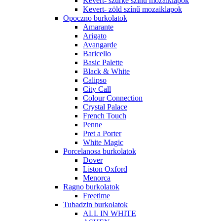
Kevert- szürke színű mozaiklapok
Kevert- zöld színű mozaiklapok
Opoczno burkolatok
Amarante
Arigato
Avangarde
Baricello
Basic Palette
Black & White
Calipso
City Call
Colour Connection
Crystal Palace
French Touch
Penne
Pret a Porter
White Magic
Porcelanosa burkolatok
Dover
Liston Oxford
Menorca
Ragno burkolatok
Freetime
Tubadzin burkolatok
ALL IN WHITE