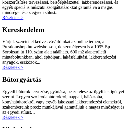
korszerűsítése tervezéssel, belsőépítészettel, lakberendezéssel, és
egyéb speciális műszaki szolgáltatásokkal garantálva a magas
minőséget és az egyedi stílust...
Részletek >
Kereskedelem
Várjuk szeretettel kedves vásárlóinkat az online térben, a
Presdomshop.hu webshop-on, de személyesen is a 1095 Bp.
Soroksári út 110. szám alatt található, 600 m2 alapterületű
mintaboltunkban, ahol építőipari, lakásfelújítási, lakberendezési
anyagok, eszközök...
Részletek >
Bútorgyártás
Egyedi bútorok tervezése, gyártása, beszerelése az ügyfelek igényei
szerint. Legyen szó irodabútorokról, nappali, hálószoba,
konyhabútorokról vagy egyéb lakossági lakberendezési elemekről,
szakembereink precíz munkájával garantáljuk a magas minőséget és
az egyedi stílust…
Részletek >