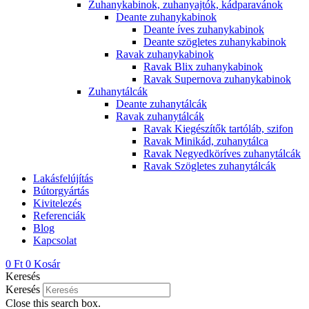
Zuhanykabinok, zuhanyajtók, kádparavánok
Deante zuhanykabinok
Deante íves zuhanykabinok
Deante szögletes zuhanykabinok
Ravak zuhanykabinok
Ravak Blix zuhanykabinok
Ravak Supernova zuhanykabinok
Zuhanytálcák
Deante zuhanytálcák
Ravak zuhanytálcák
Ravak Kiegészítők tartóláb, szifon
Ravak Minikád, zuhanytálca
Ravak Negyedköríves zuhanytálcák
Ravak Szögletes zuhanytálcák
Lakásfelújítás
Bútorgyártás
Kivitelezés
Referenciák
Blog
Kapcsolat
0
Ft
0
Kosár
Keresés
Keresés
Close this search box.