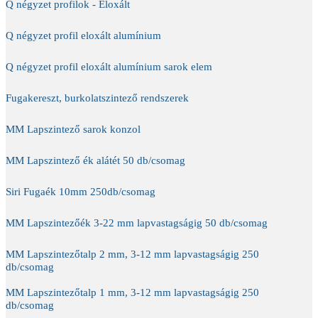
Q négyzet profilok - Eloxált
Q négyzet profil eloxált alumínium
Q négyzet profil eloxált alumínium sarok elem
Fugakereszt, burkolatszintező rendszerek
MM Lapszintező sarok konzol
MM Lapszintező ék alátét 50 db/csomag
Siri Fugaék 10mm 250db/csomag
MM Lapszintezőék 3-22 mm lapvastagságig 50 db/csomag
MM Lapszintezőtalp 2 mm, 3-12 mm lapvastagságig 250
db/csomag
MM Lapszintezőtalp 1 mm, 3-12 mm lapvastagságig 250
db/csomag