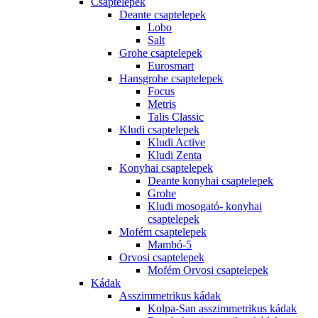
Csaptelepek
Deante csaptelepek
Lobo
Salt
Grohe csaptelepek
Eurosmart
Hansgrohe csaptelepek
Focus
Metris
Talis Classic
Kludi csaptelepek
Kludi Active
Kludi Zenta
Konyhai csaptelepek
Deante konyhai csaptelepek
Grohe
Kludi mosogató- konyhai
csaptelepek
Mofém csaptelepek
Mambó-5
Orvosi csaptelepek
Mofém Orvosi csaptelepek
Kádak
Asszimmetrikus kádak
Kolpa-San asszimmetrikus kádak