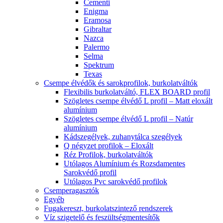
Cementi
Enigma
Eramosa
Gibraltar
Nazca
Palermo
Selma
Spektrum
Texas
Csempe élvédők és sarokprofilok, burkolatváltók
Flexibilis burkolatváltó, FLEX BOARD profil
Szögletes csempe élvédő L profil – Matt eloxált
alumínium
Szögletes csempe élvédő L profil – Natúr
alumínium
Kádszegélyek, zuhanytálca szegélyek
Q négyzet profilok – Eloxált
Réz Profilok, burkolatváltók
Utólagos Alumínium és Rozsdamentes
Sarokvédő profil
Utólagos Pvc sarokvédő profilok
Csemperagasztók
Egyéb
Fugakereszt, burkolatszintező rendszerek
Víz szigetelő és feszültségmentesítők