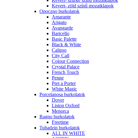
Kevert- szürke színű mozaiklapok
Kevert- zöld színű mozaiklapok
Opoczno burkolatok
Amarante
Arigato
Avangarde
Baricello
Basic Palette
Black & White
Calipso
City Call
Colour Connection
Crystal Palace
French Touch
Penne
Pret a Porter
White Magic
Porcelanosa burkolatok
Dover
Liston Oxford
Menorca
Ragno burkolatok
Freetime
Tubadzin burkolatok
ALL IN WHITE