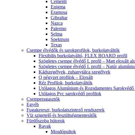
Cementi
Enigma
Eramosa
Gibraltar
Nazca
Palermo
Selma
Spektrum
Texas
Csempe élvédők és sarokprofilok, burkolatváltók
Flexibilis burkolatváltó, FLEX BOARD profil
Szögletes csempe élvédő L profil – Matt eloxált a
Szögletes csempe élvédő L profil – Natúr alumíni
Kádszegélyek, zuhanytálca szegélyek
Q négyzet profilok – Eloxált
Réz Profilok, burkolatváltók
Utólagos Alumínium és Rozsdamentes Sarokvédő p
Utólagos Pvc sarokvédő profilok
Csemperagasztók
Egyéb
Fugakereszt, burkolatszintező rendszerek
Víz szigetelő és feszültségmentesítők
Fürdőszoba bútorok
Ravak
Mosdópultok