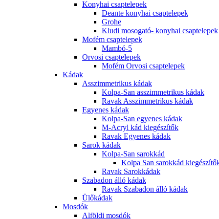
Konyhai csaptelepek
Deante konyhai csaptelepek
Grohe
Kludi mosogató- konyhai csaptelepek
Mofém csaptelepek
Mambó-5
Orvosi csaptelepek
Mofém Orvosi csaptelepek
Kádak
Asszimmetrikus kádak
Kolpa-San asszimmetrikus kádak
Ravak Asszimmetrikus kádak
Egyenes kádak
Kolpa-San egyenes kádak
M-Acryl kád kiegészítők
Ravak Egyenes kádak
Sarok kádak
Kolpa-San sarokkád
Kolpa San sarokkád kiegészítő
Ravak Sarokkádak
Szabadon álló kádak
Ravak Szabadon álló kádak
Ülőkádak
Mosdók
Alföldi mosdók