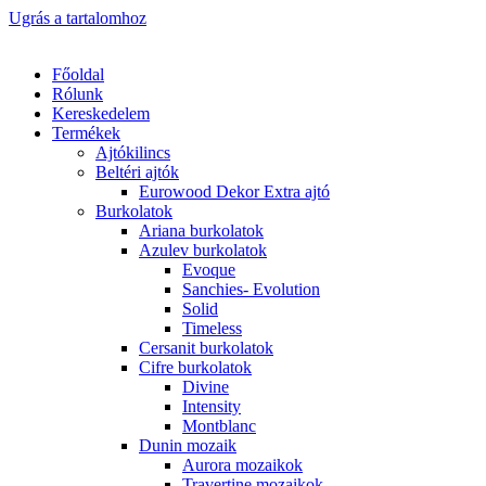
Ugrás a tartalomhoz
Főoldal
Rólunk
Kereskedelem
Termékek
Ajtókilincs
Beltéri ajtók
Eurowood Dekor Extra ajtó
Burkolatok
Ariana burkolatok
Azulev burkolatok
Evoque
Sanchies- Evolution
Solid
Timeless
Cersanit burkolatok
Cifre burkolatok
Divine
Intensity
Montblanc
Dunin mozaik
Aurora mozaikok
Travertine mozaikok