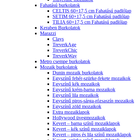
Fahatású burkolatok
CELTIS 60×17,5 cm Fahatású padlólap
SETIM 60×17,5 cm Fahatású padlólap
TILIA 60×17,5 cm Fahatású padlólap
Keraben Burkolatok
Marazzi
Clays
TreverkAge
TreverkChic
TreverkWay
Metro csempe burkolatok
Mozaik burkolatok
Dunin mozaik burkolatok
Egyszínű fehér-szürke-fekete mozaikok
Egyszínű kék mozaikok
Egyszínű krém-barna mozaikok
Egyszínű lila mozaikok
Egyszínű piros-sárga-rózsaszín mozaikok
Egyszínű zöld mozaikok
Extra mozaiklapok
Hollywood üvegmozaikok
Kevert – barna színű mozaiklapok
Kevert – kék színű mozaiklapok
Kevert – piros és lila színű mozaiklapok