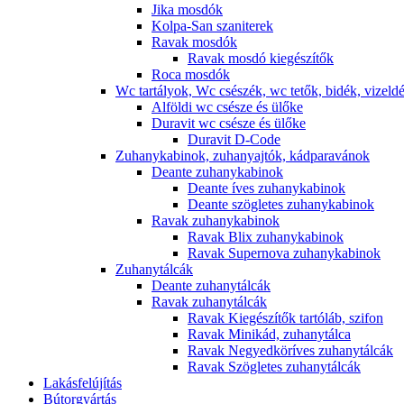
Jika mosdók
Kolpa-San szaniterek
Ravak mosdók
Ravak mosdó kiegészítők
Roca mosdók
Wc tartályok, Wc csészék, wc tetők, bidék, vizeld
Alföldi wc csésze és ülőke
Duravit wc csésze és ülőke
Duravit D-Code
Zuhanykabinok, zuhanyajtók, kádparavánok
Deante zuhanykabinok
Deante íves zuhanykabinok
Deante szögletes zuhanykabinok
Ravak zuhanykabinok
Ravak Blix zuhanykabinok
Ravak Supernova zuhanykabinok
Zuhanytálcák
Deante zuhanytálcák
Ravak zuhanytálcák
Ravak Kiegészítők tartóláb, szifon
Ravak Minikád, zuhanytálca
Ravak Negyedköríves zuhanytálcák
Ravak Szögletes zuhanytálcák
Lakásfelújítás
Bútorgyártás