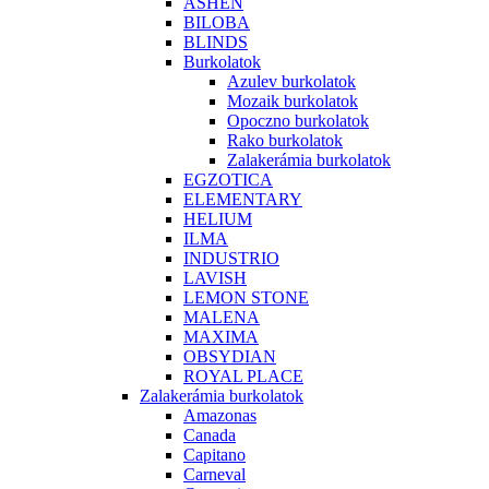
ASHEN
BILOBA
BLINDS
Burkolatok
Azulev burkolatok
Mozaik burkolatok
Opoczno burkolatok
Rako burkolatok
Zalakerámia burkolatok
EGZOTICA
ELEMENTARY
HELIUM
ILMA
INDUSTRIO
LAVISH
LEMON STONE
MALENA
MAXIMA
OBSYDIAN
ROYAL PLACE
Zalakerámia burkolatok
Amazonas
Canada
Capitano
Carneval