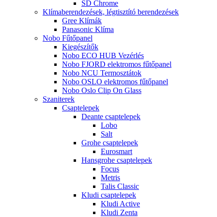
SD Chrome
Klímaberendezések, légtisztító berendezések
Gree Klímák
Panasonic Klíma
Nobo Fűtőpanel
Kiegészítők
Nobo ECO HUB Vezérlés
Nobo FJORD elektromos fűtőpanel
Nobo NCU Termosztátok
Nobo OSLO elektromos fűtőpanel
Nobo Oslo Clip On Glass
Szaniterek
Csaptelepek
Deante csaptelepek
Lobo
Salt
Grohe csaptelepek
Eurosmart
Hansgrohe csaptelepek
Focus
Metris
Talis Classic
Kludi csaptelepek
Kludi Active
Kludi Zenta