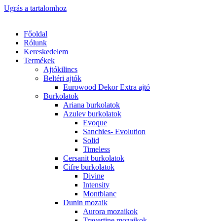
Ugrás a tartalomhoz
Főoldal
Rólunk
Kereskedelem
Termékek
Ajtókilincs
Beltéri ajtók
Eurowood Dekor Extra ajtó
Burkolatok
Ariana burkolatok
Azulev burkolatok
Evoque
Sanchies- Evolution
Solid
Timeless
Cersanit burkolatok
Cifre burkolatok
Divine
Intensity
Montblanc
Dunin mozaik
Aurora mozaikok
Travertine mozaikok