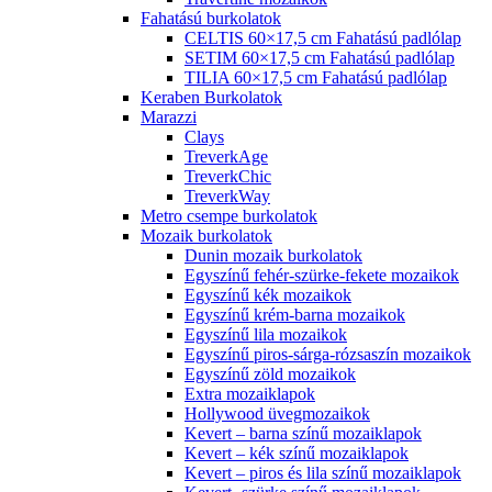
Fahatású burkolatok
CELTIS 60×17,5 cm Fahatású padlólap
SETIM 60×17,5 cm Fahatású padlólap
TILIA 60×17,5 cm Fahatású padlólap
Keraben Burkolatok
Marazzi
Clays
TreverkAge
TreverkChic
TreverkWay
Metro csempe burkolatok
Mozaik burkolatok
Dunin mozaik burkolatok
Egyszínű fehér-szürke-fekete mozaikok
Egyszínű kék mozaikok
Egyszínű krém-barna mozaikok
Egyszínű lila mozaikok
Egyszínű piros-sárga-rózsaszín mozaikok
Egyszínű zöld mozaikok
Extra mozaiklapok
Hollywood üvegmozaikok
Kevert – barna színű mozaiklapok
Kevert – kék színű mozaiklapok
Kevert – piros és lila színű mozaiklapok