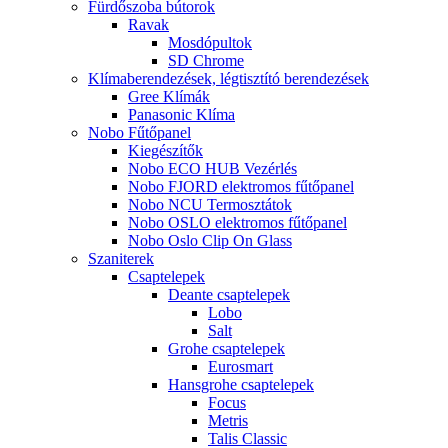
Fürdőszoba bútorok
Ravak
Mosdópultok
SD Chrome
Klímaberendezések, légtisztító berendezések
Gree Klímák
Panasonic Klíma
Nobo Fűtőpanel
Kiegészítők
Nobo ECO HUB Vezérlés
Nobo FJORD elektromos fűtőpanel
Nobo NCU Termosztátok
Nobo OSLO elektromos fűtőpanel
Nobo Oslo Clip On Glass
Szaniterek
Csaptelepek
Deante csaptelepek
Lobo
Salt
Grohe csaptelepek
Eurosmart
Hansgrohe csaptelepek
Focus
Metris
Talis Classic