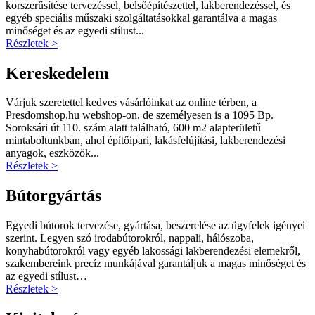
korszerűsítése tervezéssel, belsőépítészettel, lakberendezéssel, és
egyéb speciális műszaki szolgáltatásokkal garantálva a magas
minőséget és az egyedi stílust...
Részletek >
Kereskedelem
Várjuk szeretettel kedves vásárlóinkat az online térben, a
Presdomshop.hu webshop-on, de személyesen is a 1095 Bp.
Soroksári út 110. szám alatt található, 600 m2 alapterületű
mintaboltunkban, ahol építőipari, lakásfelújítási, lakberendezési
anyagok, eszközök...
Részletek >
Bútorgyártás
Egyedi bútorok tervezése, gyártása, beszerelése az ügyfelek igényei
szerint. Legyen szó irodabútorokról, nappali, hálószoba,
konyhabútorokról vagy egyéb lakossági lakberendezési elemekről,
szakembereink precíz munkájával garantáljuk a magas minőséget és
az egyedi stílust…
Részletek >