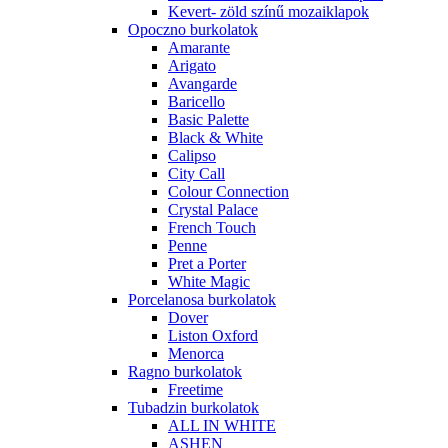
Kevert- zöld színű mozaiklapok
Opoczno burkolatok
Amarante
Arigato
Avangarde
Baricello
Basic Palette
Black & White
Calipso
City Call
Colour Connection
Crystal Palace
French Touch
Penne
Pret a Porter
White Magic
Porcelanosa burkolatok
Dover
Liston Oxford
Menorca
Ragno burkolatok
Freetime
Tubadzin burkolatok
ALL IN WHITE
ASHEN