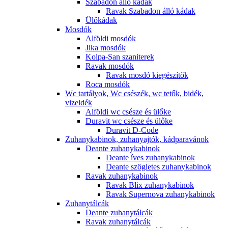
Szabadon álló kádak
Ravak Szabadon álló kádak
Ülőkádak
Mosdók
Alföldi mosdók
Jika mosdók
Kolpa-San szaniterek
Ravak mosdók
Ravak mosdó kiegészítők
Roca mosdók
Wc tartályok, Wc csészék, wc tetők, bidék,
vizeldék
Alföldi wc csésze és ülőke
Duravit wc csésze és ülőke
Duravit D-Code
Zuhanykabinok, zuhanyajtók, kádparavánok
Deante zuhanykabinok
Deante íves zuhanykabinok
Deante szögletes zuhanykabinok
Ravak zuhanykabinok
Ravak Blix zuhanykabinok
Ravak Supernova zuhanykabinok
Zuhanytálcák
Deante zuhanytálcák
Ravak zuhanytálcák