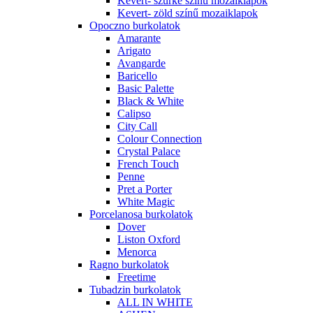
Kevert- szürke színű mozaiklapok
Kevert- zöld színű mozaiklapok
Opoczno burkolatok
Amarante
Arigato
Avangarde
Baricello
Basic Palette
Black & White
Calipso
City Call
Colour Connection
Crystal Palace
French Touch
Penne
Pret a Porter
White Magic
Porcelanosa burkolatok
Dover
Liston Oxford
Menorca
Ragno burkolatok
Freetime
Tubadzin burkolatok
ALL IN WHITE