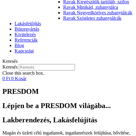
Ravak Kiegészítők tartóláb, szifon
Ravak Minikád, zuhanytálca
Ravak Negyedköríves zuhanytálcák
Ravak Szögletes zuhanytálcák
Lakásfelújítás
Bútorgyártás
Kivitelezés
Referenciák
Blog
Kapcsolat
Keresés
Keresés
Close this search box.
0
Ft
0
Kosár
PRESDOM
Lépjen be a PRESDOM világába...
Lakberendezés, Lakásfelújítás
Magán és üzleti célú ingatlanok, ingatlanrészek felújítása, bővítése,