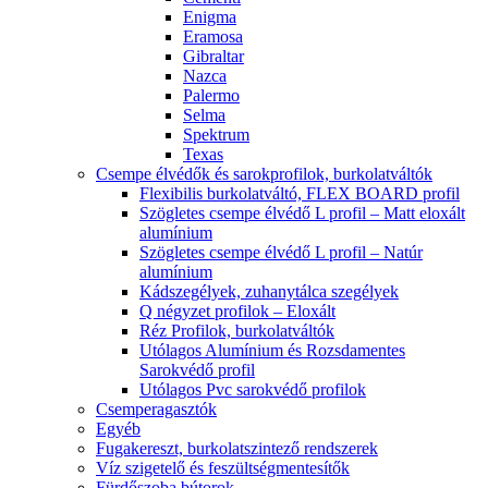
Enigma
Eramosa
Gibraltar
Nazca
Palermo
Selma
Spektrum
Texas
Csempe élvédők és sarokprofilok, burkolatváltók
Flexibilis burkolatváltó, FLEX BOARD profil
Szögletes csempe élvédő L profil – Matt eloxált
alumínium
Szögletes csempe élvédő L profil – Natúr
alumínium
Kádszegélyek, zuhanytálca szegélyek
Q négyzet profilok – Eloxált
Réz Profilok, burkolatváltók
Utólagos Alumínium és Rozsdamentes
Sarokvédő profil
Utólagos Pvc sarokvédő profilok
Csemperagasztók
Egyéb
Fugakereszt, burkolatszintező rendszerek
Víz szigetelő és feszültségmentesítők
Fürdőszoba bútorok