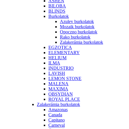
ASHEN
BILOBA
BLINDS
Burkolatok
Azulev burkolatok
Mozaik burkolatok
Opoczno burkolatok
Rako burkolatok
Zalakerámia burkolatok
EGZOTICA
ELEMENTARY
HELIUM
ILMA
INDUSTRIO
LAVISH
LEMON STONE
MALENA
MAXIMA
OBSYDIAN
ROYAL PLACE
Zalakerámia burkolatok
Amazonas
Canada
Capitano
Carneval