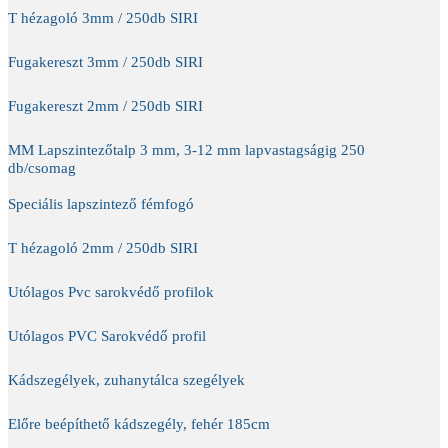
T hézagoló 3mm / 250db SIRI
Fugakereszt 3mm / 250db SIRI
Fugakereszt 2mm / 250db SIRI
MM Lapszintezőtalp 3 mm, 3-12 mm lapvastagságig 250
db/csomag
Speciális lapszintező fémfogó
T hézagoló 2mm / 250db SIRI
Utólagos Pvc sarokvédő profilok
Utólagos PVC Sarokvédő profil
Kádszegélyek, zuhanytálca szegélyek
Előre beépíthető kádszegély, fehér 185cm