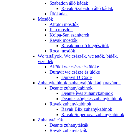
Szabadon álló kádak
Ravak Szabadon álló kádak
Ülőkádak
Mosdók
Alföldi mosdók
Jika mosdók
Kolpa-San szaniterek
Ravak mosdók
Ravak mosdó kiegészítők
Roca mosdók
Wc tartályok, Wc csészék, wc tetők, bidék,
vizeldék
Alföldi wc csésze és ülőke
Duravit wc csésze és ülőke
Duravit D-Code
Zuhanykabinok, zuhanyajtók, kádparavánok
Deante zuhanykabinok
Deante íves zuhanykabinok
Deante szögletes zuhanykabinok
Ravak zuhanykabinok
Ravak Blix zuhanykabinok
Ravak Supernova zuhanykabinok
Zuhanytálcák
Deante zuhanytálcák
Ravak zuhanytálcák