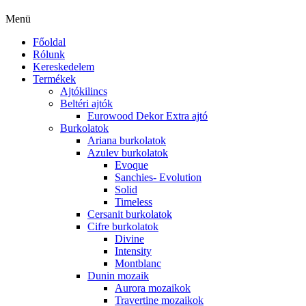
Menü
Főoldal
Rólunk
Kereskedelem
Termékek
Ajtókilincs
Beltéri ajtók
Eurowood Dekor Extra ajtó
Burkolatok
Ariana burkolatok
Azulev burkolatok
Evoque
Sanchies- Evolution
Solid
Timeless
Cersanit burkolatok
Cifre burkolatok
Divine
Intensity
Montblanc
Dunin mozaik
Aurora mozaikok
Travertine mozaikok