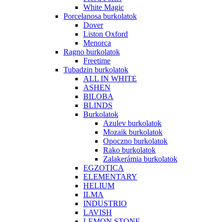
White Magic
Porcelanosa burkolatok
Dover
Liston Oxford
Menorca
Ragno burkolatok
Freetime
Tubadzin burkolatok
ALL IN WHITE
ASHEN
BILOBA
BLINDS
Burkolatok
Azulev burkolatok
Mozaik burkolatok
Opoczno burkolatok
Rako burkolatok
Zalakerámia burkolatok
EGZOTICA
ELEMENTARY
HELIUM
ILMA
INDUSTRIO
LAVISH
LEMON STONE