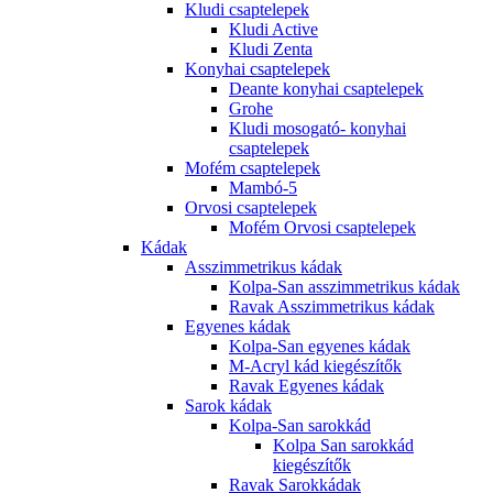
Kludi csaptelepek
Kludi Active
Kludi Zenta
Konyhai csaptelepek
Deante konyhai csaptelepek
Grohe
Kludi mosogató- konyhai
csaptelepek
Mofém csaptelepek
Mambó-5
Orvosi csaptelepek
Mofém Orvosi csaptelepek
Kádak
Asszimmetrikus kádak
Kolpa-San asszimmetrikus kádak
Ravak Asszimmetrikus kádak
Egyenes kádak
Kolpa-San egyenes kádak
M-Acryl kád kiegészítők
Ravak Egyenes kádak
Sarok kádak
Kolpa-San sarokkád
Kolpa San sarokkád
kiegészítők
Ravak Sarokkádak