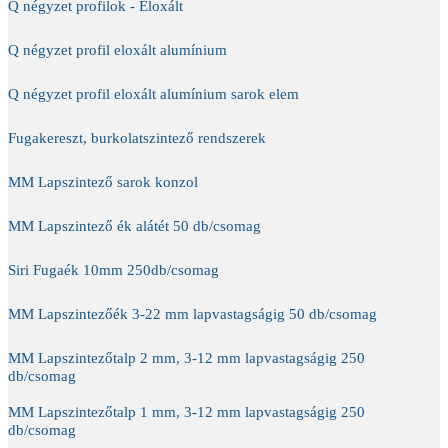
Q négyzet profilok - Eloxált
Q négyzet profil eloxált alumínium
Q négyzet profil eloxált alumínium sarok elem
Fugakereszt, burkolatszintező rendszerek
MM Lapszintező sarok konzol
MM Lapszintező ék alátét 50 db/csomag
Siri Fugaék 10mm 250db/csomag
MM Lapszintezőék 3-22 mm lapvastagságig 50 db/csomag
MM Lapszintezőtalp 2 mm, 3-12 mm lapvastagságig 250
db/csomag
MM Lapszintezőtalp 1 mm, 3-12 mm lapvastagságig 250
db/csomag