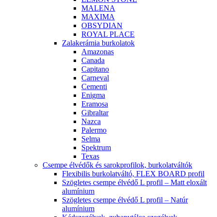
MALENA
MAXIMA
OBSYDIAN
ROYAL PLACE
Zalakerámia burkolatok
Amazonas
Canada
Capitano
Carneval
Cementi
Enigma
Eramosa
Gibraltar
Nazca
Palermo
Selma
Spektrum
Texas
Csempe élvédők és sarokprofilok, burkolatváltók
Flexibilis burkolatváltó, FLEX BOARD profil
Szögletes csempe élvédő L profil – Matt eloxált
alumínium
Szögletes csempe élvédő L profil – Natúr
alumínium