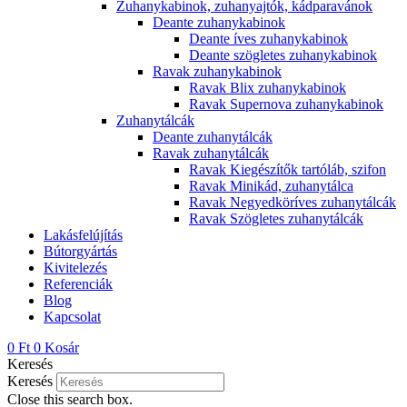
Zuhanykabinok, zuhanyajtók, kádparavánok
Deante zuhanykabinok
Deante íves zuhanykabinok
Deante szögletes zuhanykabinok
Ravak zuhanykabinok
Ravak Blix zuhanykabinok
Ravak Supernova zuhanykabinok
Zuhanytálcák
Deante zuhanytálcák
Ravak zuhanytálcák
Ravak Kiegészítők tartóláb, szifon
Ravak Minikád, zuhanytálca
Ravak Negyedköríves zuhanytálcák
Ravak Szögletes zuhanytálcák
Lakásfelújítás
Bútorgyártás
Kivitelezés
Referenciák
Blog
Kapcsolat
0
Ft
0
Kosár
Keresés
Keresés
Close this search box.