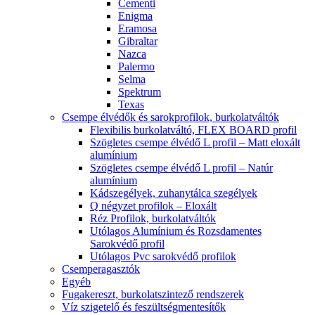
Cementi
Enigma
Eramosa
Gibraltar
Nazca
Palermo
Selma
Spektrum
Texas
Csempe élvédők és sarokprofilok, burkolatváltók
Flexibilis burkolatváltó, FLEX BOARD profil
Szögletes csempe élvédő L profil – Matt eloxált
alumínium
Szögletes csempe élvédő L profil – Natúr
alumínium
Kádszegélyek, zuhanytálca szegélyek
Q négyzet profilok – Eloxált
Réz Profilok, burkolatváltók
Utólagos Alumínium és Rozsdamentes
Sarokvédő profil
Utólagos Pvc sarokvédő profilok
Csemperagasztók
Egyéb
Fugakereszt, burkolatszintező rendszerek
Víz szigetelő és feszültségmentesítők