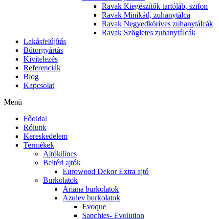
Ravak Kiegészítők tartóláb, szifon
Ravak Minikád, zuhanytálca
Ravak Negyedköríves zuhanytálcák
Ravak Szögletes zuhanytálcák
Lakásfelújítás
Bútorgyártás
Kivitelezés
Referenciák
Blog
Kapcsolat
Menü
Főoldal
Rólunk
Kereskedelem
Termékek
Ajtókilincs
Beltéri ajtók
Eurowood Dekor Extra ajtó
Burkolatok
Ariana burkolatok
Azulev burkolatok
Evoque
Sanchies- Evolution