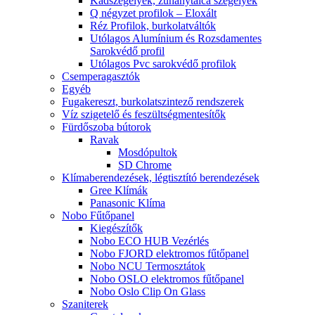
Kádszegélyek, zuhanytálca szegélyek
Q négyzet profilok – Eloxált
Réz Profilok, burkolatváltók
Utólagos Alumínium és Rozsdamentes
Sarokvédő profil
Utólagos Pvc sarokvédő profilok
Csemperagasztók
Egyéb
Fugakereszt, burkolatszintező rendszerek
Víz szigetelő és feszültségmentesítők
Fürdőszoba bútorok
Ravak
Mosdópultok
SD Chrome
Klímaberendezések, légtisztító berendezések
Gree Klímák
Panasonic Klíma
Nobo Fűtőpanel
Kiegészítők
Nobo ECO HUB Vezérlés
Nobo FJORD elektromos fűtőpanel
Nobo NCU Termosztátok
Nobo OSLO elektromos fűtőpanel
Nobo Oslo Clip On Glass
Szaniterek