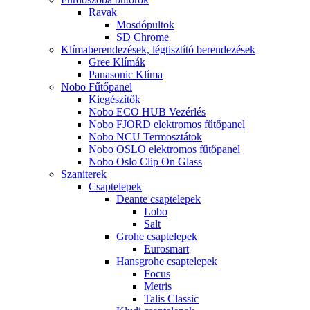
Ravak
Mosdópultok
SD Chrome
Klímaberendezések, légtisztító berendezések
Gree Klímák
Panasonic Klíma
Nobo Fűtőpanel
Kiegészítők
Nobo ECO HUB Vezérlés
Nobo FJORD elektromos fűtőpanel
Nobo NCU Termosztátok
Nobo OSLO elektromos fűtőpanel
Nobo Oslo Clip On Glass
Szaniterek
Csaptelepek
Deante csaptelepek
Lobo
Salt
Grohe csaptelepek
Eurosmart
Hansgrohe csaptelepek
Focus
Metris
Talis Classic