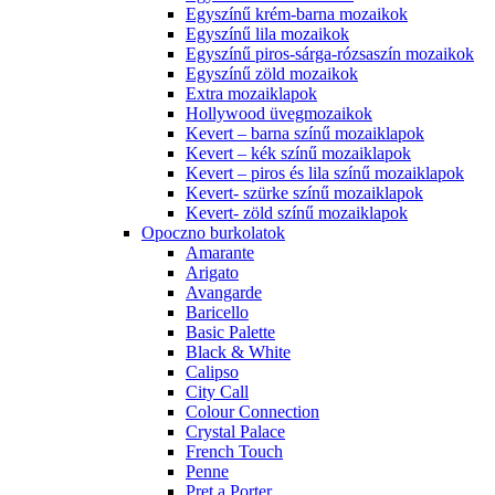
Egyszínű krém-barna mozaikok
Egyszínű lila mozaikok
Egyszínű piros-sárga-rózsaszín mozaikok
Egyszínű zöld mozaikok
Extra mozaiklapok
Hollywood üvegmozaikok
Kevert – barna színű mozaiklapok
Kevert – kék színű mozaiklapok
Kevert – piros és lila színű mozaiklapok
Kevert- szürke színű mozaiklapok
Kevert- zöld színű mozaiklapok
Opoczno burkolatok
Amarante
Arigato
Avangarde
Baricello
Basic Palette
Black & White
Calipso
City Call
Colour Connection
Crystal Palace
French Touch
Penne
Pret a Porter