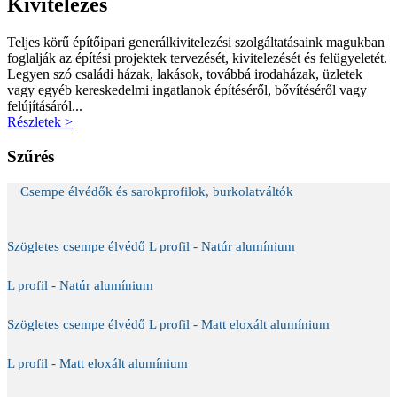
Kivitelezés
Teljes körű építőipari generálkivitelezési szolgáltatásaink magukban
foglalják az építési projektek tervezését, kivitelezését és felügyeletét.
Legyen szó családi házak, lakások, továbbá irodaházak, üzletek
vagy egyéb kereskedelmi ingatlanok építéséről, bővítéséről vagy
felújításáról...
Részletek >
Szűrés
Csempe élvédők és sarokprofilok, burkolatváltók
Szögletes csempe élvédő L profil - Natúr alumínium
L profil - Natúr alumínium
Szögletes csempe élvédő L profil - Matt eloxált alumínium
L profil - Matt eloxált alumínium