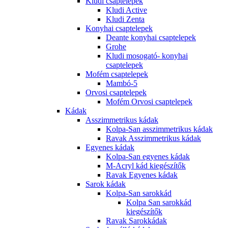
Kludi csaptelepek
Kludi Active
Kludi Zenta
Konyhai csaptelepek
Deante konyhai csaptelepek
Grohe
Kludi mosogató- konyhai
csaptelepek
Mofém csaptelepek
Mambó-5
Orvosi csaptelepek
Mofém Orvosi csaptelepek
Kádak
Asszimmetrikus kádak
Kolpa-San asszimmetrikus kádak
Ravak Asszimmetrikus kádak
Egyenes kádak
Kolpa-San egyenes kádak
M-Acryl kád kiegészítők
Ravak Egyenes kádak
Sarok kádak
Kolpa-San sarokkád
Kolpa San sarokkád
kiegészítők
Ravak Sarokkádak