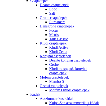
Csaptelepek
Deante csaptelepek
Lobo
Salt
Grohe csaptelepek
Eurosmart
Hansgrohe csaptelepek
Focus
Metris
Talis Classic
Kludi csaptelepek
Kludi Active
Kludi Zenta
Konyhai csaptelepek
Deante konyhai csaptelepek
Grohe
Kludi mosogató- konyhai
csaptelepek
Mofém csaptelepek
Mambó-5
Orvosi csaptelepek
Mofém Orvosi csaptelepek
Kádak
Asszimmetrikus kádak
Kolpa-San asszimmetrikus kádak