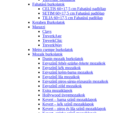
Fahatású burkolatok
CELTIS 60×17,5 cm Fahatású padlólap
SETIM 60×17,5 cm Fahatású padlólap
TILIA 60×17,5 cm Fahatású padlólap
Keraben Burkolatok
Marazzi
Clays
TreverkAge
TreverkChic
TreverkWay
Metro csempe burkolatok
Mozaik burkolatok
Dunin mozaik burkolatok
Egyszínű fehér-szürke-fekete mozaikok
Egyszínű kék mozaikok
Egyszínű krém-barna mozaikok
Egyszínű lila mozaikok
Egyszínű piros-sárga-rózsaszín mozaikok
Egyszínű zöld mozaikok
Extra mozaiklapok
Hollywood üvegmozaikok
Kevert – barna színű mozaiklapok
Kevert – kék színű mozaiklapok
Kevert – piros és lila színű mozaiklapok