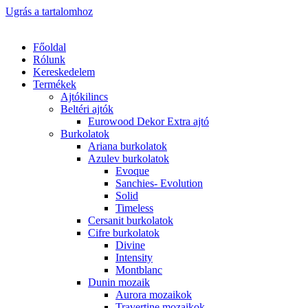
Ugrás a tartalomhoz
Főoldal
Rólunk
Kereskedelem
Termékek
Ajtókilincs
Beltéri ajtók
Eurowood Dekor Extra ajtó
Burkolatok
Ariana burkolatok
Azulev burkolatok
Evoque
Sanchies- Evolution
Solid
Timeless
Cersanit burkolatok
Cifre burkolatok
Divine
Intensity
Montblanc
Dunin mozaik
Aurora mozaikok
Travertine mozaikok