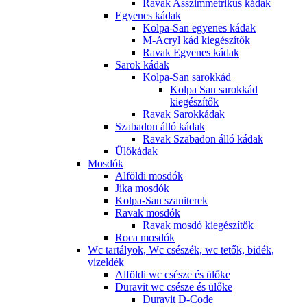
Ravak Asszimmetrikus kádak
Egyenes kádak
Kolpa-San egyenes kádak
M-Acryl kád kiegészítők
Ravak Egyenes kádak
Sarok kádak
Kolpa-San sarokkád
Kolpa San sarokkád
kiegészítők
Ravak Sarokkádak
Szabadon álló kádak
Ravak Szabadon álló kádak
Ülőkádak
Mosdók
Alföldi mosdók
Jika mosdók
Kolpa-San szaniterek
Ravak mosdók
Ravak mosdó kiegészítők
Roca mosdók
Wc tartályok, Wc csészék, wc tetők, bidék,
vizeldék
Alföldi wc csésze és ülőke
Duravit wc csésze és ülőke
Duravit D-Code