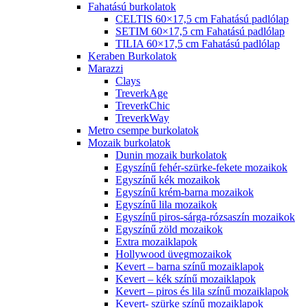
Fahatású burkolatok
CELTIS 60×17,5 cm Fahatású padlólap
SETIM 60×17,5 cm Fahatású padlólap
TILIA 60×17,5 cm Fahatású padlólap
Keraben Burkolatok
Marazzi
Clays
TreverkAge
TreverkChic
TreverkWay
Metro csempe burkolatok
Mozaik burkolatok
Dunin mozaik burkolatok
Egyszínű fehér-szürke-fekete mozaikok
Egyszínű kék mozaikok
Egyszínű krém-barna mozaikok
Egyszínű lila mozaikok
Egyszínű piros-sárga-rózsaszín mozaikok
Egyszínű zöld mozaikok
Extra mozaiklapok
Hollywood üvegmozaikok
Kevert – barna színű mozaiklapok
Kevert – kék színű mozaiklapok
Kevert – piros és lila színű mozaiklapok
Kevert- szürke színű mozaiklapok