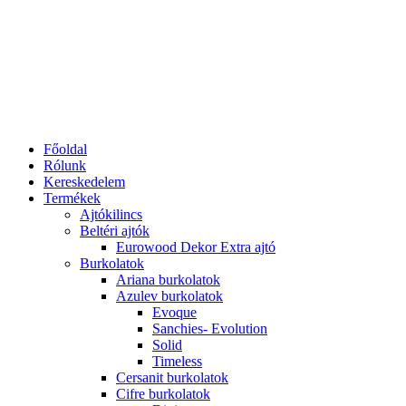
Főoldal
Rólunk
Kereskedelem
Termékek
Ajtókilincs
Beltéri ajtók
Eurowood Dekor Extra ajtó
Burkolatok
Ariana burkolatok
Azulev burkolatok
Evoque
Sanchies- Evolution
Solid
Timeless
Cersanit burkolatok
Cifre burkolatok