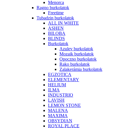
Menorca
Ragno burkolatok
Freetime
Tubadzin burkolatok
ALL IN WHITE
ASHEN
BILOBA
BLINDS
Burkolatok
Azulev burkolatok
Mozaik burkolatok
Opoczno burkolatok
Rako burkolatok
Zalakerámia burkolatok
EGZOTICA
ELEMENTARY
HELIUM
ILMA
INDUSTRIO
LAVISH
LEMON STONE
MALENA
MAXIMA
OBSYDIAN
ROYAL PLACE