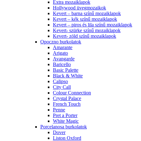
Extra mozaiklapok
Hollywood üvegmozaikok
Kevert – barna színű mozaiklapok
Kevert – kék színű mozaiklapok
Kevert – piros és lila színű mozaiklapok
Kevert- szürke színű mozaiklapok
Kevert- zöld színű mozaiklapok
Opoczno burkolatok
Amarante
Arigato
Avangarde
Baricello
Basic Palette
Black & White
Calipso
City Call
Colour Connection
Crystal Palace
French Touch
Penne
Pret a Porter
White Magic
Porcelanosa burkolatok
Dover
Liston Oxford