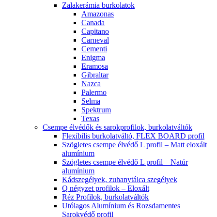
Zalakerámia burkolatok
Amazonas
Canada
Capitano
Carneval
Cementi
Enigma
Eramosa
Gibraltar
Nazca
Palermo
Selma
Spektrum
Texas
Csempe élvédők és sarokprofilok, burkolatváltók
Flexibilis burkolatváltó, FLEX BOARD profil
Szögletes csempe élvédő L profil – Matt eloxált
alumínium
Szögletes csempe élvédő L profil – Natúr
alumínium
Kádszegélyek, zuhanytálca szegélyek
Q négyzet profilok – Eloxált
Réz Profilok, burkolatváltók
Utólagos Alumínium és Rozsdamentes
Sarokvédő profil