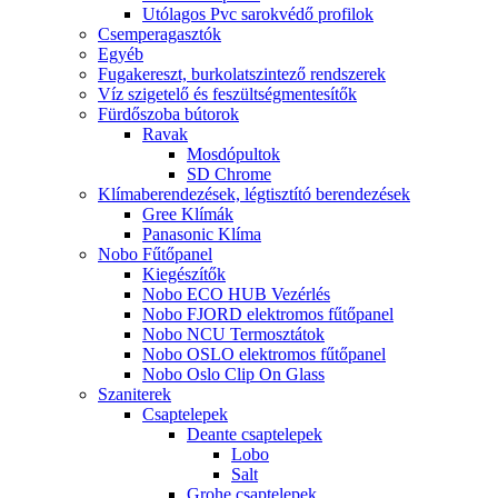
Utólagos Pvc sarokvédő profilok
Csemperagasztók
Egyéb
Fugakereszt, burkolatszintező rendszerek
Víz szigetelő és feszültségmentesítők
Fürdőszoba bútorok
Ravak
Mosdópultok
SD Chrome
Klímaberendezések, légtisztító berendezések
Gree Klímák
Panasonic Klíma
Nobo Fűtőpanel
Kiegészítők
Nobo ECO HUB Vezérlés
Nobo FJORD elektromos fűtőpanel
Nobo NCU Termosztátok
Nobo OSLO elektromos fűtőpanel
Nobo Oslo Clip On Glass
Szaniterek
Csaptelepek
Deante csaptelepek
Lobo
Salt
Grohe csaptelepek