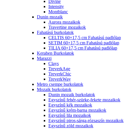
Divine
Intensity
Montblanc
Dunin mozaik
Aurora mozaikok
Travertine mozaikok
Fahatású burkolatok
CELTIS 60×17,5 cm Fahatású padlólap
SETIM 60×17,5 cm Fahatású padlólap
TILIA 60×17,5 cm Fahatású padlólap
Keraben Burkolatok
Marazzi
Clays
TreverkAge
TreverkChic
TreverkWay
Metro csempe burkolatok
Mozaik burkolatok
Dunin mozaik burkolatok
Egyszínű fehér-szürke-fekete mozaikok
Egyszínű kék mozaikok
Egyszínű krém-barna mozaikok
Egyszínű lila mozaikok
Egyszínű piros-sárga-rózsaszín mozaikok
Egyszínű zöld mozaikok