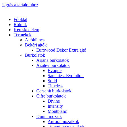
Ugrás a tartalomhoz
Főoldal
Rólunk
Kereskedelem
Termékek
Ajtókilincs
Beltéri ajtók
Eurowood Dekor Extra ajtó
Burkolatok
Ariana burkolatok
Azulev burkolatok
Evoque
Sanchies- Evolution
Solid
Timeless
Cersanit burkolatok
Cifre burkolatok
Divine
Intensity
Montblanc
Dunin mozaik
Aurora mozaikok
Travertine mozaikok