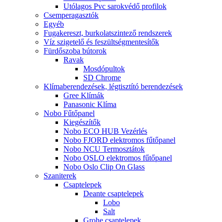
Utólagos Pvc sarokvédő profilok
Csemperagasztók
Egyéb
Fugakereszt, burkolatszintező rendszerek
Víz szigetelő és feszültségmentesítők
Fürdőszoba bútorok
Ravak
Mosdópultok
SD Chrome
Klímaberendezések, légtisztító berendezések
Gree Klímák
Panasonic Klíma
Nobo Fűtőpanel
Kiegészítők
Nobo ECO HUB Vezérlés
Nobo FJORD elektromos fűtőpanel
Nobo NCU Termosztátok
Nobo OSLO elektromos fűtőpanel
Nobo Oslo Clip On Glass
Szaniterek
Csaptelepek
Deante csaptelepek
Lobo
Salt
Grohe csaptelepek