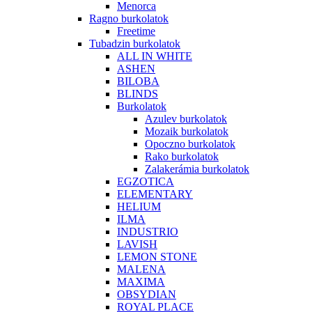
Menorca
Ragno burkolatok
Freetime
Tubadzin burkolatok
ALL IN WHITE
ASHEN
BILOBA
BLINDS
Burkolatok
Azulev burkolatok
Mozaik burkolatok
Opoczno burkolatok
Rako burkolatok
Zalakerámia burkolatok
EGZOTICA
ELEMENTARY
HELIUM
ILMA
INDUSTRIO
LAVISH
LEMON STONE
MALENA
MAXIMA
OBSYDIAN
ROYAL PLACE