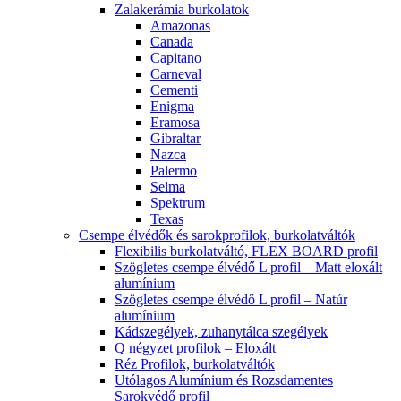
Zalakerámia burkolatok
Amazonas
Canada
Capitano
Carneval
Cementi
Enigma
Eramosa
Gibraltar
Nazca
Palermo
Selma
Spektrum
Texas
Csempe élvédők és sarokprofilok, burkolatváltók
Flexibilis burkolatváltó, FLEX BOARD profil
Szögletes csempe élvédő L profil – Matt eloxált
alumínium
Szögletes csempe élvédő L profil – Natúr
alumínium
Kádszegélyek, zuhanytálca szegélyek
Q négyzet profilok – Eloxált
Réz Profilok, burkolatváltók
Utólagos Alumínium és Rozsdamentes
Sarokvédő profil