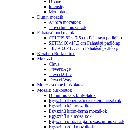
Divine
Intensity
Montblanc
Dunin mozaik
Aurora mozaikok
Travertine mozaikok
Fahatású burkolatok
CELTIS 60×17,5 cm Fahatású padlólap
SETIM 60×17,5 cm Fahatású padlólap
TILIA 60×17,5 cm Fahatású padlólap
Keraben Burkolatok
Marazzi
Clays
TreverkAge
TreverkChic
TreverkWay
Metro csempe burkolatok
Mozaik burkolatok
Dunin mozaik burkolatok
Egyszínű fehér-szürke-fekete mozaikok
Egyszínű kék mozaikok
Egyszínű krém-barna mozaikok
Egyszínű lila mozaikok
Egyszínű piros-sárga-rózsaszín mozaikok
Egyszínű zöld mozaikok