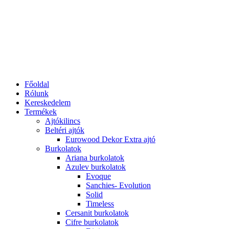
Főoldal
Rólunk
Kereskedelem
Termékek
Ajtókilincs
Beltéri ajtók
Eurowood Dekor Extra ajtó
Burkolatok
Ariana burkolatok
Azulev burkolatok
Evoque
Sanchies- Evolution
Solid
Timeless
Cersanit burkolatok
Cifre burkolatok