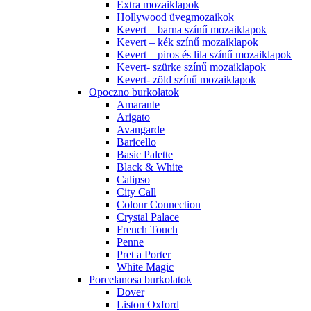
Extra mozaiklapok
Hollywood üvegmozaikok
Kevert – barna színű mozaiklapok
Kevert – kék színű mozaiklapok
Kevert – piros és lila színű mozaiklapok
Kevert- szürke színű mozaiklapok
Kevert- zöld színű mozaiklapok
Opoczno burkolatok
Amarante
Arigato
Avangarde
Baricello
Basic Palette
Black & White
Calipso
City Call
Colour Connection
Crystal Palace
French Touch
Penne
Pret a Porter
White Magic
Porcelanosa burkolatok
Dover
Liston Oxford