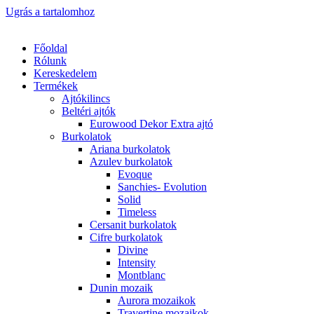
Ugrás a tartalomhoz
Főoldal
Rólunk
Kereskedelem
Termékek
Ajtókilincs
Beltéri ajtók
Eurowood Dekor Extra ajtó
Burkolatok
Ariana burkolatok
Azulev burkolatok
Evoque
Sanchies- Evolution
Solid
Timeless
Cersanit burkolatok
Cifre burkolatok
Divine
Intensity
Montblanc
Dunin mozaik
Aurora mozaikok
Travertine mozaikok