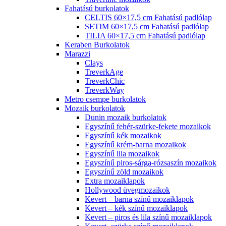
Fahatású burkolatok
CELTIS 60×17,5 cm Fahatású padlólap
SETIM 60×17,5 cm Fahatású padlólap
TILIA 60×17,5 cm Fahatású padlólap
Keraben Burkolatok
Marazzi
Clays
TreverkAge
TreverkChic
TreverkWay
Metro csempe burkolatok
Mozaik burkolatok
Dunin mozaik burkolatok
Egyszínű fehér-szürke-fekete mozaikok
Egyszínű kék mozaikok
Egyszínű krém-barna mozaikok
Egyszínű lila mozaikok
Egyszínű piros-sárga-rózsaszín mozaikok
Egyszínű zöld mozaikok
Extra mozaiklapok
Hollywood üvegmozaikok
Kevert – barna színű mozaiklapok
Kevert – kék színű mozaiklapok
Kevert – piros és lila színű mozaiklapok