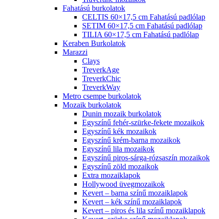
Fahatású burkolatok
CELTIS 60×17,5 cm Fahatású padlólap
SETIM 60×17,5 cm Fahatású padlólap
TILIA 60×17,5 cm Fahatású padlólap
Keraben Burkolatok
Marazzi
Clays
TreverkAge
TreverkChic
TreverkWay
Metro csempe burkolatok
Mozaik burkolatok
Dunin mozaik burkolatok
Egyszínű fehér-szürke-fekete mozaikok
Egyszínű kék mozaikok
Egyszínű krém-barna mozaikok
Egyszínű lila mozaikok
Egyszínű piros-sárga-rózsaszín mozaikok
Egyszínű zöld mozaikok
Extra mozaiklapok
Hollywood üvegmozaikok
Kevert – barna színű mozaiklapok
Kevert – kék színű mozaiklapok
Kevert – piros és lila színű mozaiklapok