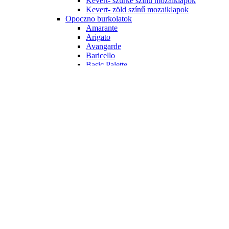
Kevert- szürke színű mozaiklapok
Kevert- zöld színű mozaiklapok
Opoczno burkolatok
Amarante
Arigato
Avangarde
Baricello
Basic Palette
Black & White
Calipso
City Call
Colour Connection
Crystal Palace
French Touch
Penne
Pret a Porter
White Magic
Porcelanosa burkolatok
Dover
Liston Oxford
Menorca
Ragno burkolatok
Freetime
Tubadzin burkolatok
ALL IN WHITE