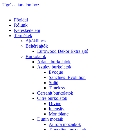
Ugrás a tartalomhoz
Főoldal
Rólunk
Kereskedelem
Termékek
Ajtókilincs
Beltéri ajtók
Eurowood Dekor Extra ajtó
Burkolatok
Ariana burkolatok
Azulev burkolatok
Evoque
Sanchies- Evolution
Solid
Timeless
Cersanit burkolatok
Cifre burkolatok
Divine
Intensity
Montblanc
Dunin mozaik
Aurora mozaikok
Travertine mozaikok