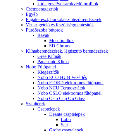
Utólagos Pvc sarokvédő profilok
Csemperagasztók
Egyéb
Fugakereszt, burkolatszintező rendszerek
Víz szigetelő és feszültségmentesítők
Fürdőszoba bútorok
Ravak
Mosdópultok
SD Chrome
Klímaberendezések, légtisztító berendezések
Gree Klímák
Panasonic Klíma
Nobo Fűtőpanel
Kiegészítők
Nobo ECO HUB Vezérlés
Nobo FJORD elektromos fűtőpanel
Nobo NCU Termosztátok
Nobo OSLO elektromos fűtőpanel
Nobo Oslo Clip On Glass
Szaniterek
Csaptelepek
Deante csaptelepek
Lobo
Salt
Grohe csaptelepek