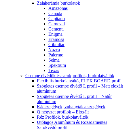
Zalakerámia burkolatok
Amazonas
Canada
Capitano
Carneval
Cementi
Enigma
Eramosa
Gibraltar
Nazca
Palermo
Selma
Spektrum
Texas
Csempe élvédők és sarokprofilok, burkolatváltók
Flexibilis burkolatváltó, FLEX BOARD profil
Szögletes csempe élvédő L profil – Matt eloxált
alumínium
Szögletes csempe élvédő L profil – Natúr
alumínium
Kádszegélyek, zuhanytálca szegélyek
Q négyzet profilok – Eloxált
Réz Profilok, burkolatváltók
Utólagos Alumínium és Rozsdamentes
Sarokvédő profil