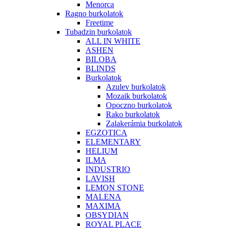
Menorca
Ragno burkolatok
Freetime
Tubadzin burkolatok
ALL IN WHITE
ASHEN
BILOBA
BLINDS
Burkolatok
Azulev burkolatok
Mozaik burkolatok
Opoczno burkolatok
Rako burkolatok
Zalakerámia burkolatok
EGZOTICA
ELEMENTARY
HELIUM
ILMA
INDUSTRIO
LAVISH
LEMON STONE
MALENA
MAXIMA
OBSYDIAN
ROYAL PLACE