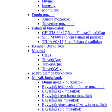
Divine
Intensity
Montblanc
Dunin mozaik
Aurora mozaikok
Travertine mozaikok
Fahatású burkolatok
CELTIS 60×17,5 cm Fahatású padlólap
SETIM 60×17,5 cm Fahatású padlólap
TILIA 60×17,5 cm Fahatású padlólap
Keraben Burkolatok
Marazzi
Clays
TreverkAge
TreverkChic
TreverkWay
Metro csempe burkolatok
Mozaik burkolatok
Dunin mozaik burkolatok
Egyszínű fehér-szürke-fekete mozaikok
Egyszínű kék mozaikok
Egyszínű krém-barna mozaikok
Egyszínű lila mozaikok
Egyszínű piros-sárga-rózsaszín mozaikok
Egyszínű zöld mozaikok