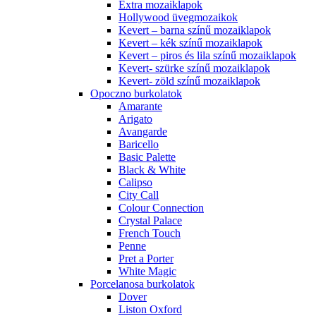
Extra mozaiklapok
Hollywood üvegmozaikok
Kevert – barna színű mozaiklapok
Kevert – kék színű mozaiklapok
Kevert – piros és lila színű mozaiklapok
Kevert- szürke színű mozaiklapok
Kevert- zöld színű mozaiklapok
Opoczno burkolatok
Amarante
Arigato
Avangarde
Baricello
Basic Palette
Black & White
Calipso
City Call
Colour Connection
Crystal Palace
French Touch
Penne
Pret a Porter
White Magic
Porcelanosa burkolatok
Dover
Liston Oxford