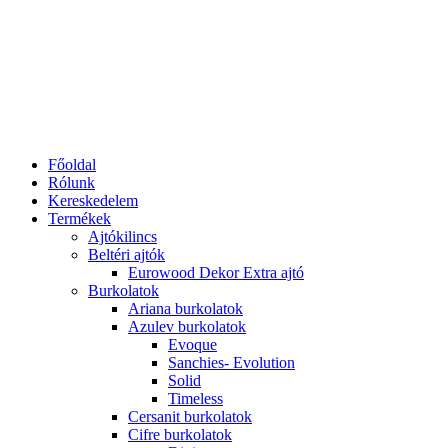
Főoldal
Rólunk
Kereskedelem
Termékek
Ajtókilincs
Beltéri ajtók
Eurowood Dekor Extra ajtó
Burkolatok
Ariana burkolatok
Azulev burkolatok
Evoque
Sanchies- Evolution
Solid
Timeless
Cersanit burkolatok
Cifre burkolatok