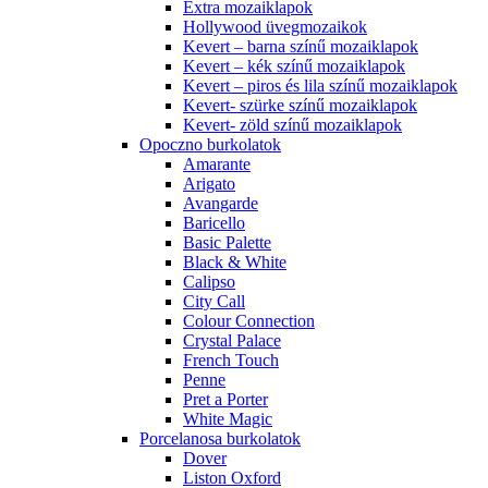
Extra mozaiklapok
Hollywood üvegmozaikok
Kevert – barna színű mozaiklapok
Kevert – kék színű mozaiklapok
Kevert – piros és lila színű mozaiklapok
Kevert- szürke színű mozaiklapok
Kevert- zöld színű mozaiklapok
Opoczno burkolatok
Amarante
Arigato
Avangarde
Baricello
Basic Palette
Black & White
Calipso
City Call
Colour Connection
Crystal Palace
French Touch
Penne
Pret a Porter
White Magic
Porcelanosa burkolatok
Dover
Liston Oxford