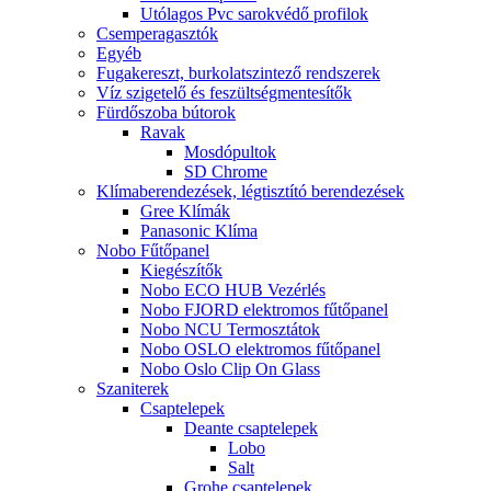
Utólagos Pvc sarokvédő profilok
Csemperagasztók
Egyéb
Fugakereszt, burkolatszintező rendszerek
Víz szigetelő és feszültségmentesítők
Fürdőszoba bútorok
Ravak
Mosdópultok
SD Chrome
Klímaberendezések, légtisztító berendezések
Gree Klímák
Panasonic Klíma
Nobo Fűtőpanel
Kiegészítők
Nobo ECO HUB Vezérlés
Nobo FJORD elektromos fűtőpanel
Nobo NCU Termosztátok
Nobo OSLO elektromos fűtőpanel
Nobo Oslo Clip On Glass
Szaniterek
Csaptelepek
Deante csaptelepek
Lobo
Salt
Grohe csaptelepek