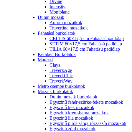
Divine
Intensity
Montblanc
Dunin mozaik
Aurora mozaikok
Travertine mozaikok
Fahatású burkolatok
CELTIS 60×17,5 cm Fahatású padlólap
SETIM 60×17,5 cm Fahatású padlólap
TILIA 60×17,5 cm Fahatású padlólap
Keraben Burkolatok
Marazzi
Clays
TreverkAge
TreverkChic
TreverkWay
Metro csempe burkolatok
Mozaik burkolatok
Dunin mozaik burkolatok
Egyszínű fehér-szürke-fekete mozaikok
Egyszínű kék mozaikok
Egyszínű krém-barna mozaikok
Egyszínű lila mozaikok
Egyszínű piros-sárga-rózsaszín mozaikok
Egyszínű zöld mozaikok