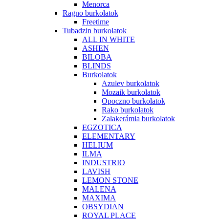
Menorca
Ragno burkolatok
Freetime
Tubadzin burkolatok
ALL IN WHITE
ASHEN
BILOBA
BLINDS
Burkolatok
Azulev burkolatok
Mozaik burkolatok
Opoczno burkolatok
Rako burkolatok
Zalakerámia burkolatok
EGZOTICA
ELEMENTARY
HELIUM
ILMA
INDUSTRIO
LAVISH
LEMON STONE
MALENA
MAXIMA
OBSYDIAN
ROYAL PLACE