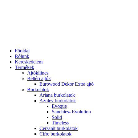
Főoldal
Rólunk
Kereskedelem
Termékek
Ajtókilincs
Beltéri ajtók
Eurowood Dekor Extra ajtó
Burkolatok
Ariana burkolatok
Azulev burkolatok
Evoque
Sanchies- Evolution
Solid
Timeless
Cersanit burkolatok
Cifre burkolatok