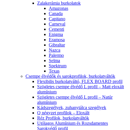
Zalakerámia burkolatok
Amazonas
Canada
Capitano
Carneval
Cementi
Enigma
Eramosa
Gibraltar
Nazca
Palermo
Selma
Spektrum
Texas
Csempe élvédők és sarokprofilok, burkolatváltók
Flexibilis burkolatváltó, FLEX BOARD profil
Szögletes csempe élvédő L profil – Matt eloxált
alumínium
Szögletes csempe élvédő L profil – Natúr
alumínium
Kádszegélyek, zuhanytálca szegélyek
Q négyzet profilok – Eloxált
Réz Profilok, burkolatváltók
Utólagos Alumínium és Rozsdamentes
Sarokvédő profil