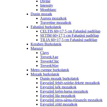
Divine
Intensity
Montblanc
Dunin mozaik
Aurora mozaikok
Travertine mozaikok
Fahatású burkolatok
CELTIS 60×17,5 cm Fahatású padlólap
SETIM 60×17,5 cm Fahatású padlólap
TILIA 60×17,5 cm Fahatású padlólap
Keraben Burkolatok
Marazzi
Clays
TreverkAge
TreverkChic
TreverkWay
Metro csempe burkolatok
Mozaik burkolatok
Dunin mozaik burkolatok
Egyszínű fehér-szürke-fekete mozaikok
Egyszínű kék mozaikok
Egyszínű krém-barna mozaikok
Egyszínű lila mozaikok
Egyszínű piros-sárga-rózsaszín mozaikok
Egyszínű zöld mozaikok