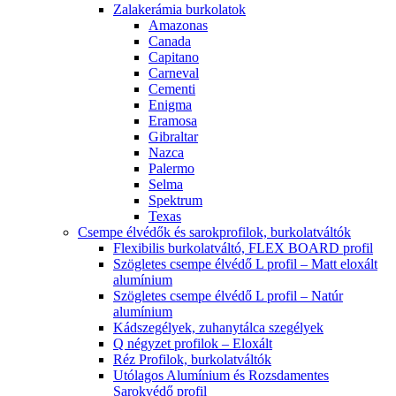
Zalakerámia burkolatok
Amazonas
Canada
Capitano
Carneval
Cementi
Enigma
Eramosa
Gibraltar
Nazca
Palermo
Selma
Spektrum
Texas
Csempe élvédők és sarokprofilok, burkolatváltók
Flexibilis burkolatváltó, FLEX BOARD profil
Szögletes csempe élvédő L profil – Matt eloxált
alumínium
Szögletes csempe élvédő L profil – Natúr
alumínium
Kádszegélyek, zuhanytálca szegélyek
Q négyzet profilok – Eloxált
Réz Profilok, burkolatváltók
Utólagos Alumínium és Rozsdamentes
Sarokvédő profil