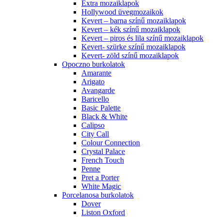
Extra mozaiklapok
Hollywood üvegmozaikok
Kevert – barna színű mozaiklapok
Kevert – kék színű mozaiklapok
Kevert – piros és lila színű mozaiklapok
Kevert- szürke színű mozaiklapok
Kevert- zöld színű mozaiklapok
Opoczno burkolatok
Amarante
Arigato
Avangarde
Baricello
Basic Palette
Black & White
Calipso
City Call
Colour Connection
Crystal Palace
French Touch
Penne
Pret a Porter
White Magic
Porcelanosa burkolatok
Dover
Liston Oxford