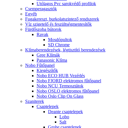
Utólagos Pvc sarokvédő profilok
Csemperagasztók
Egyéb
Fugakereszt, burkolatszintező rendszerek
Víz szigetelő és feszültségmentesítők
Fürdőszoba bútorok
Ravak
Mosdópultok
SD Chrome
Klímaberendezések, légtisztító berendezések
Gree Klímák
Panasonic Klíma
Nobo Fűtőpanel
Kiegészítők
Nobo ECO HUB Vezérlés
Nobo FJORD elektromos fűtőpanel
Nobo NCU Termosztátok
Nobo OSLO elektromos fűtőpanel
Nobo Oslo Clip On Glass
Szaniterek
Csaptelepek
Deante csaptelepek
Lobo
Salt
Grohe csaptelepek