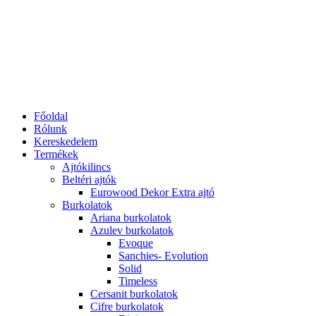
Főoldal
Rólunk
Kereskedelem
Termékek
Ajtókilincs
Beltéri ajtók
Eurowood Dekor Extra ajtó
Burkolatok
Ariana burkolatok
Azulev burkolatok
Evoque
Sanchies- Evolution
Solid
Timeless
Cersanit burkolatok
Cifre burkolatok