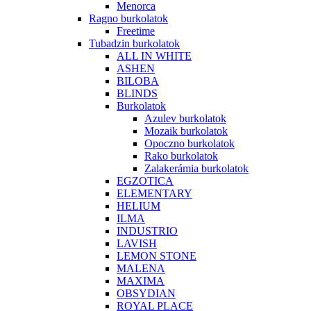
Menorca
Ragno burkolatok
Freetime
Tubadzin burkolatok
ALL IN WHITE
ASHEN
BILOBA
BLINDS
Burkolatok
Azulev burkolatok
Mozaik burkolatok
Opoczno burkolatok
Rako burkolatok
Zalakerámia burkolatok
EGZOTICA
ELEMENTARY
HELIUM
ILMA
INDUSTRIO
LAVISH
LEMON STONE
MALENA
MAXIMA
OBSYDIAN
ROYAL PLACE