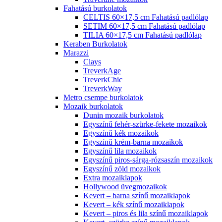
Fahatású burkolatok
CELTIS 60×17,5 cm Fahatású padlólap
SETIM 60×17,5 cm Fahatású padlólap
TILIA 60×17,5 cm Fahatású padlólap
Keraben Burkolatok
Marazzi
Clays
TreverkAge
TreverkChic
TreverkWay
Metro csempe burkolatok
Mozaik burkolatok
Dunin mozaik burkolatok
Egyszínű fehér-szürke-fekete mozaikok
Egyszínű kék mozaikok
Egyszínű krém-barna mozaikok
Egyszínű lila mozaikok
Egyszínű piros-sárga-rózsaszín mozaikok
Egyszínű zöld mozaikok
Extra mozaiklapok
Hollywood üvegmozaikok
Kevert – barna színű mozaiklapok
Kevert – kék színű mozaiklapok
Kevert – piros és lila színű mozaiklapok