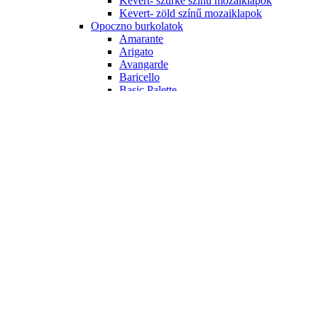
Kevert- szürke színű mozaiklapok
Kevert- zöld színű mozaiklapok
Opoczno burkolatok
Amarante
Arigato
Avangarde
Baricello
Basic Palette
Black & White
Calipso
City Call
Colour Connection
Crystal Palace
French Touch
Penne
Pret a Porter
White Magic
Porcelanosa burkolatok
Dover
Liston Oxford
Menorca
Ragno burkolatok
Freetime
Tubadzin burkolatok
ALL IN WHITE