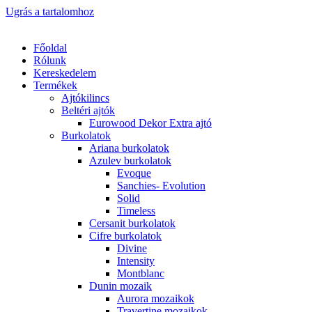
Ugrás a tartalomhoz
Főoldal
Rólunk
Kereskedelem
Termékek
Ajtókilincs
Beltéri ajtók
Eurowood Dekor Extra ajtó
Burkolatok
Ariana burkolatok
Azulev burkolatok
Evoque
Sanchies- Evolution
Solid
Timeless
Cersanit burkolatok
Cifre burkolatok
Divine
Intensity
Montblanc
Dunin mozaik
Aurora mozaikok
Travertine mozaikok