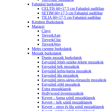
Fahatású burkolatok
CELTIS 60×17,5 cm Fahatású padlólap
SETIM 60×17,5 cm Fahatású padlólap
TILIA 60×17,5 cm Fahatású padlólap
Keraben Burkolatok
Marazzi
Clays
TreverkAge
TreverkChic
TreverkWay
Metro csempe burkolatok
Mozaik burkolatok
Dunin mozaik burkolatok
Egyszínű fehér-szürke-fekete mozaikok
Egyszínű kék mozaikok
Egyszínű krém-barna mozaikok
Egyszínű lila mozaikok
Egyszínű piros-sárga-rózsaszín mozaikok
Egyszínű zöld mozaikok
Extra mozaiklapok
Hollywood üvegmozaikok
Kevert – barna színű mozaiklapok
Kevert – kék színű mozaiklapok
Kevert – piros és lila színű mozaiklapok