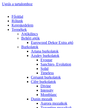
Ugrás a tartalomhoz
Főoldal
Rólunk
Kereskedelem
Termékek
Ajtókilincs
Beltéri ajtók
Eurowood Dekor Extra ajtó
Burkolatok
Ariana burkolatok
Azulev burkolatok
Evoque
Sanchies- Evolution
Solid
Timeless
Cersanit burkolatok
Cifre burkolatok
Divine
Intensity
Montblanc
Dunin mozaik
Aurora mozaikok
Travertine mozaikok