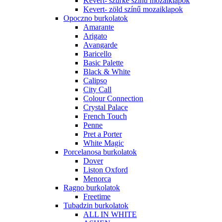
Kevert- szürke színű mozaiklapok
Kevert- zöld színű mozaiklapok
Opoczno burkolatok
Amarante
Arigato
Avangarde
Baricello
Basic Palette
Black & White
Calipso
City Call
Colour Connection
Crystal Palace
French Touch
Penne
Pret a Porter
White Magic
Porcelanosa burkolatok
Dover
Liston Oxford
Menorca
Ragno burkolatok
Freetime
Tubadzin burkolatok
ALL IN WHITE