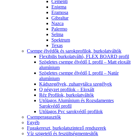
Cementi
Enigma
Eramosa
Gibraltar
Nazca
Palermo
Selma
Spektrum
Texas
Csempe élvédők és sarokprofilok, burkolatváltók
Flexibilis burkolatváltó, FLEX BOARD profil
Szögletes csempe élvédő L profil – Matt eloxált
alumínium
Szögletes csempe élvédő L profil – Natúr
alumínium
Kádszegélyek, zuhanytálca szegélyek
Q négyzet profilok – Eloxált
Réz Profilok, burkolatváltók
Utólagos Alumínium és Rozsdamentes
Sarokvédő profil
Utólagos Pvc sarokvédő profilok
Csemperagasztók
Egyéb
Fugakereszt, burkolatszintező rendszerek
Víz szigetelő és feszültségmentesítők