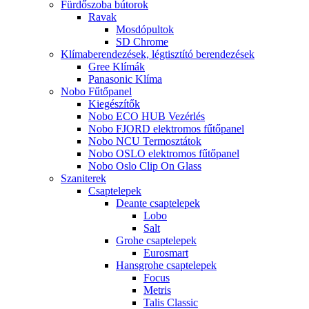
Fürdőszoba bútorok
Ravak
Mosdópultok
SD Chrome
Klímaberendezések, légtisztító berendezések
Gree Klímák
Panasonic Klíma
Nobo Fűtőpanel
Kiegészítők
Nobo ECO HUB Vezérlés
Nobo FJORD elektromos fűtőpanel
Nobo NCU Termosztátok
Nobo OSLO elektromos fűtőpanel
Nobo Oslo Clip On Glass
Szaniterek
Csaptelepek
Deante csaptelepek
Lobo
Salt
Grohe csaptelepek
Eurosmart
Hansgrohe csaptelepek
Focus
Metris
Talis Classic