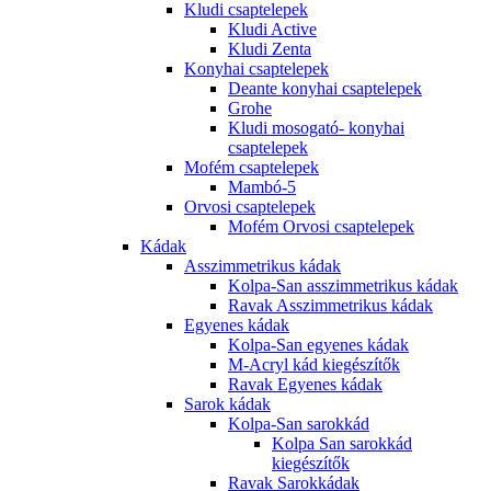
Kludi csaptelepek
Kludi Active
Kludi Zenta
Konyhai csaptelepek
Deante konyhai csaptelepek
Grohe
Kludi mosogató- konyhai
csaptelepek
Mofém csaptelepek
Mambó-5
Orvosi csaptelepek
Mofém Orvosi csaptelepek
Kádak
Asszimmetrikus kádak
Kolpa-San asszimmetrikus kádak
Ravak Asszimmetrikus kádak
Egyenes kádak
Kolpa-San egyenes kádak
M-Acryl kád kiegészítők
Ravak Egyenes kádak
Sarok kádak
Kolpa-San sarokkád
Kolpa San sarokkád
kiegészítők
Ravak Sarokkádak