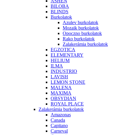
ASHEN
BILOBA
BLINDS
Burkolatok
Azulev burkolatok
Mozaik burkolatok
Opoczno burkolatok
Rako burkolatok
Zalakerámia burkolatok
EGZOTICA
ELEMENTARY
HELIUM
ILMA
INDUSTRIO
LAVISH
LEMON STONE
MALENA
MAXIMA
OBSYDIAN
ROYAL PLACE
Zalakerámia burkolatok
Amazonas
Canada
Capitano
Carneval