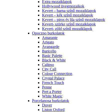
Cementi
Enigma
Eramosa
Gibraltar
Nazca
Palermo
Selma
Spektrum
Texas
Csempe élvédők és sarokprofilok, burkolatváltók
Flexibilis burkolatváltó, FLEX BOARD profil
Szögletes csempe élvédő L profil – Matt eloxált
alumínium
Szögletes csempe élvédő L profil – Natúr
alumínium
Kádszegélyek, zuhanytálca szegélyek
Q négyzet profilok – Eloxált
Réz Profilok, burkolatváltók
Utólagos Alumínium és Rozsdamentes
Sarokvédő profil
Utólagos Pvc sarokvédő profilok
Csemperagasztók
Egyéb
Fugakereszt, burkolatszintező rendszerek
Víz szigetelő és feszültségmentesítők