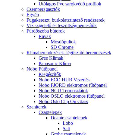
Szabadon álló kádak
Ravak Szabadon álló kádak
Ülőkádak
Mosdók
Alföldi mosdók
Jika mosdók
Kolpa-San szaniterek
Ravak mosdók
Ravak mosdó kiegészítők
Roca mosdók
Wc tartályok, Wc csészék, wc tetők, bidék,
vizeldék
Alföldi wc csésze és ülőke
Duravit wc csésze és ülőke
Duravit D-Code
Zuhanykabinok, zuhanyajtók, kádparavánok
Deante zuhanykabinok
Deante íves zuhanykabinok
Deante szögletes zuhanykabinok
Ravak zuhanykabinok
Ravak Blix zuhanykabinok
Ravak Supernova zuhanykabinok
Zuhanytálcák
Deante zuhanytálcák
Ravak zuhanytálcák