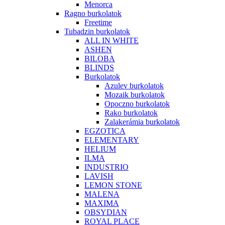
Fürdőszoba bútorok
Ravak
Mosdópultok
SD Chrome
Klímaberendezések, légtisztító berendezések
Gree Klímák
Panasonic Klíma
Nobo Fűtőpanel
Kiegészítők
Nobo ECO HUB Vezérlés
Nobo FJORD elektromos fűtőpanel
Nobo NCU Termosztátok
Nobo OSLO elektromos fűtőpanel
Nobo Oslo Clip On Glass
Szaniterek
Csaptelepek
Deante csaptelepek
Lobo
Salt
Grohe csaptelepek
Eurosmart
Hansgrohe csaptelepek
Focus
Metris
Talis Classic