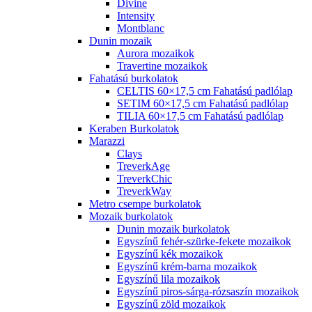
ASHEN
BILOBA
BLINDS
Burkolatok
Azulev burkolatok
Mozaik burkolatok
Opoczno burkolatok
Rako burkolatok
Zalakerámia burkolatok
EGZOTICA
ELEMENTARY
HELIUM
ILMA
INDUSTRIO
LAVISH
LEMON STONE
MALENA
MAXIMA
OBSYDIAN
ROYAL PLACE
Zalakerámia burkolatok
Amazonas
Canada
Capitano
Carneval