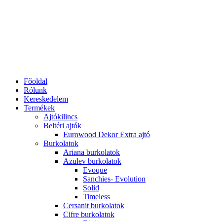
Kevert- szürke színű mozaiklapok
Kevert- zöld színű mozaiklapok
Opoczno burkolatok
Amarante
Arigato
Avangarde
Baricello
Basic Palette
Black & White
Calipso
City Call
Colour Connection
Crystal Palace
French Touch
Penne
Pret a Porter
White Magic
Porcelanosa burkolatok
Dover
Liston Oxford
Menorca
Ragno burkolatok
Freetime
Tubadzin burkolatok
ALL IN WHITE