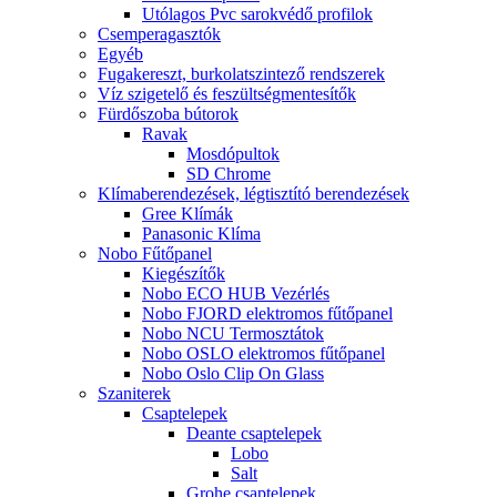
Utólagos Pvc sarokvédő profilok
Csemperagasztók
Egyéb
Fugakereszt, burkolatszintező rendszerek
Víz szigetelő és feszültségmentesítők
Fürdőszoba bútorok
Ravak
Mosdópultok
SD Chrome
Klímaberendezések, légtisztító berendezések
Gree Klímák
Panasonic Klíma
Nobo Fűtőpanel
Kiegészítők
Nobo ECO HUB Vezérlés
Nobo FJORD elektromos fűtőpanel
Nobo NCU Termosztátok
Nobo OSLO elektromos fűtőpanel
Nobo Oslo Clip On Glass
Szaniterek
Csaptelepek
Deante csaptelepek
Lobo
Salt
Grohe csaptelepek