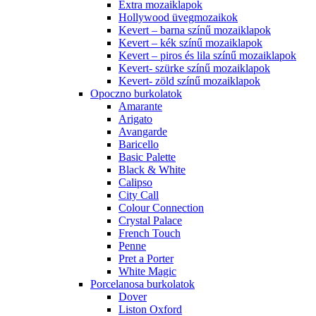
Extra mozaiklapok
Hollywood üvegmozaikok
Kevert – barna színű mozaiklapok
Kevert – kék színű mozaiklapok
Kevert – piros és lila színű mozaiklapok
Kevert- szürke színű mozaiklapok
Kevert- zöld színű mozaiklapok
Opoczno burkolatok
Amarante
Arigato
Avangarde
Baricello
Basic Palette
Black & White
Calipso
City Call
Colour Connection
Crystal Palace
French Touch
Penne
Pret a Porter
White Magic
Porcelanosa burkolatok
Dover
Liston Oxford