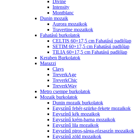
Divine
Intensity
Montblanc
Dunin mozaik
Aurora mozaikok
Travertine mozaikok
Fahatású burkolatok
CELTIS 60×17,5 cm Fahatású padlólap
SETIM 60×17,5 cm Fahatású padlólap
TILIA 60×17,5 cm Fahatású padlólap
Keraben Burkolatok
Marazzi
Clays
TreverkAge
TreverkChic
TreverkWay
Metro csempe burkolatok
Mozaik burkolatok
Dunin mozaik burkolatok
Egyszínű fehér-szürke-fekete mozaikok
Egyszínű kék mozaikok
Egyszínű krém-barna mozaikok
Egyszínű lila mozaikok
Egyszínű piros-sárga-rózsaszín mozaikok
Egyszínű zöld mozaikok