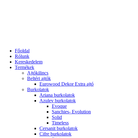
Főoldal
Rólunk
Kereskedelem
Termékek
Ajtókilincs
Beltéri ajtók
Eurowood Dekor Extra ajtó
Burkolatok
Ariana burkolatok
Azulev burkolatok
Evoque
Sanchies- Evolution
Solid
Timeless
Cersanit burkolatok
Cifre burkolatok