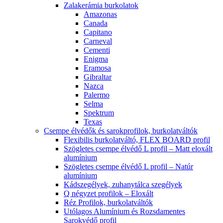
Zalakerámia burkolatok
Amazonas
Canada
Capitano
Carneval
Cementi
Enigma
Eramosa
Gibraltar
Nazca
Palermo
Selma
Spektrum
Texas
Csempe élvédők és sarokprofilok, burkolatváltók
Flexibilis burkolatváltó, FLEX BOARD profil
Szögletes csempe élvédő L profil – Matt eloxált
alumínium
Szögletes csempe élvédő L profil – Natúr
alumínium
Kádszegélyek, zuhanytálca szegélyek
Q négyzet profilok – Eloxált
Réz Profilok, burkolatváltók
Utólagos Alumínium és Rozsdamentes
Sarokvédő profil