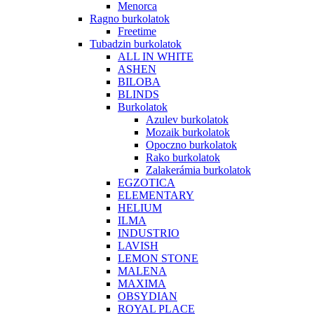
Menorca
Ragno burkolatok
Freetime
Tubadzin burkolatok
ALL IN WHITE
ASHEN
BILOBA
BLINDS
Burkolatok
Azulev burkolatok
Mozaik burkolatok
Opoczno burkolatok
Rako burkolatok
Zalakerámia burkolatok
EGZOTICA
ELEMENTARY
HELIUM
ILMA
INDUSTRIO
LAVISH
LEMON STONE
MALENA
MAXIMA
OBSYDIAN
ROYAL PLACE