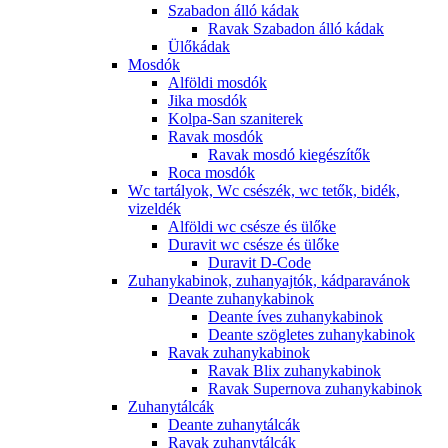
Szabadon álló kádak
Ravak Szabadon álló kádak
Ülőkádak
Mosdók
Alföldi mosdók
Jika mosdók
Kolpa-San szaniterek
Ravak mosdók
Ravak mosdó kiegészítők
Roca mosdók
Wc tartályok, Wc csészék, wc tetők, bidék,
vizeldék
Alföldi wc csésze és ülőke
Duravit wc csésze és ülőke
Duravit D-Code
Zuhanykabinok, zuhanyajtók, kádparavánok
Deante zuhanykabinok
Deante íves zuhanykabinok
Deante szögletes zuhanykabinok
Ravak zuhanykabinok
Ravak Blix zuhanykabinok
Ravak Supernova zuhanykabinok
Zuhanytálcák
Deante zuhanytálcák
Ravak zuhanytálcák