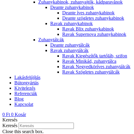
Zuhanykabinok, zuhanyajtók, kádparavánok
Deante zuhanykabinok
Deante íves zuhanykabinok
Deante szögletes zuhanykabinok
Ravak zuhanykabinok
Ravak Blix zuhanykabinok
Ravak Supernova zuhanykabinok
Zuhanytálcák
Deante zuhanytálcák
Ravak zuhanytálcák
Ravak Kiegészítők tartóláb, szifon
Ravak Minikád, zuhanytálca
Ravak Negyedköríves zuhanytálcák
Ravak Szögletes zuhanytálcák
Lakásfelújítás
Bútorgyártás
Kivitelezés
Referenciák
Blog
Kapcsolat
0
Ft
0
Kosár
Keresés
Keresés
Close this search box.