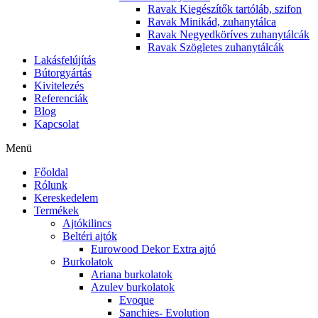
Ravak Kiegészítők tartóláb, szifon
Ravak Minikád, zuhanytálca
Ravak Negyedköríves zuhanytálcák
Ravak Szögletes zuhanytálcák
Lakásfelújítás
Bútorgyártás
Kivitelezés
Referenciák
Blog
Kapcsolat
Menü
Főoldal
Rólunk
Kereskedelem
Termékek
Ajtókilincs
Beltéri ajtók
Eurowood Dekor Extra ajtó
Burkolatok
Ariana burkolatok
Azulev burkolatok
Evoque
Sanchies- Evolution