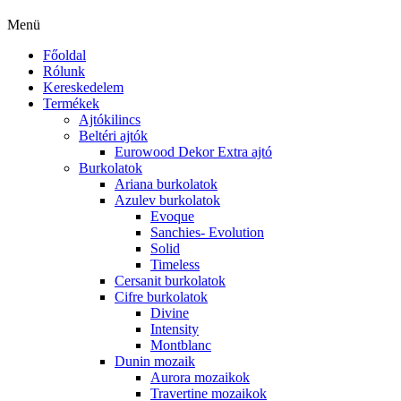
Menü
Főoldal
Rólunk
Kereskedelem
Termékek
Ajtókilincs
Beltéri ajtók
Eurowood Dekor Extra ajtó
Burkolatok
Ariana burkolatok
Azulev burkolatok
Evoque
Sanchies- Evolution
Solid
Timeless
Cersanit burkolatok
Cifre burkolatok
Divine
Intensity
Montblanc
Dunin mozaik
Aurora mozaikok
Travertine mozaikok