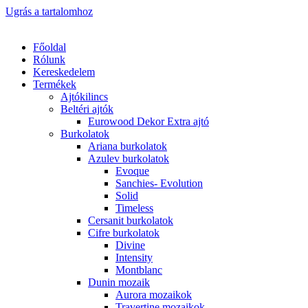
Ugrás a tartalomhoz
Főoldal
Rólunk
Kereskedelem
Termékek
Ajtókilincs
Beltéri ajtók
Eurowood Dekor Extra ajtó
Burkolatok
Ariana burkolatok
Azulev burkolatok
Evoque
Sanchies- Evolution
Solid
Timeless
Cersanit burkolatok
Cifre burkolatok
Divine
Intensity
Montblanc
Dunin mozaik
Aurora mozaikok
Travertine mozaikok