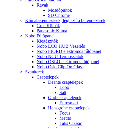
Ravak
Mosdópultok
SD Chrome
Klímaberendezések, légtisztító berendezések
Gree Klímák
Panasonic Klíma
Nobo Fűtőpanel
Kiegészítők
Nobo ECO HUB Vezérlés
Nobo FJORD elektromos fűtőpanel
Nobo NCU Termosztátok
Nobo OSLO elektromos fűtőpanel
Nobo Oslo Clip On Glass
Szaniterek
Csaptelepek
Deante csaptelepek
Lobo
Salt
Grohe csaptelepek
Eurosmart
Hansgrohe csaptelepek
Focus
Metris
Talis Classic