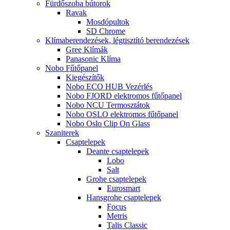
Fürdőszoba bútorok
Ravak
Mosdópultok
SD Chrome
Klímaberendezések, légtisztító berendezések
Gree Klímák
Panasonic Klíma
Nobo Fűtőpanel
Kiegészítők
Nobo ECO HUB Vezérlés
Nobo FJORD elektromos fűtőpanel
Nobo NCU Termosztátok
Nobo OSLO elektromos fűtőpanel
Nobo Oslo Clip On Glass
Szaniterek
Csaptelepek
Deante csaptelepek
Lobo
Salt
Grohe csaptelepek
Eurosmart
Hansgrohe csaptelepek
Focus
Metris
Talis Classic