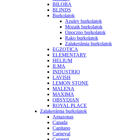
BILOBA
BLINDS
Burkolatok
Azulev burkolatok
Mozaik burkolatok
Opoczno burkolatok
Rako burkolatok
Zalakerámia burkolatok
EGZOTICA
ELEMENTARY
HELIUM
ILMA
INDUSTRIO
LAVISH
LEMON STONE
MALENA
MAXIMA
OBSYDIAN
ROYAL PLACE
Zalakerámia burkolatok
Amazonas
Canada
Capitano
Carneval
Cementi