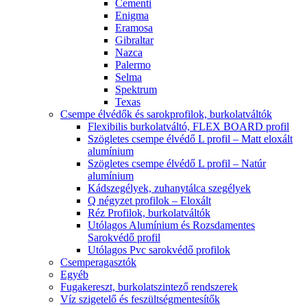
Cementi
Enigma
Eramosa
Gibraltar
Nazca
Palermo
Selma
Spektrum
Texas
Csempe élvédők és sarokprofilok, burkolatváltók
Flexibilis burkolatváltó, FLEX BOARD profil
Szögletes csempe élvédő L profil – Matt eloxált
alumínium
Szögletes csempe élvédő L profil – Natúr
alumínium
Kádszegélyek, zuhanytálca szegélyek
Q négyzet profilok – Eloxált
Réz Profilok, burkolatváltók
Utólagos Alumínium és Rozsdamentes
Sarokvédő profil
Utólagos Pvc sarokvédő profilok
Csemperagasztók
Egyéb
Fugakereszt, burkolatszintező rendszerek
Víz szigetelő és feszültségmentesítők