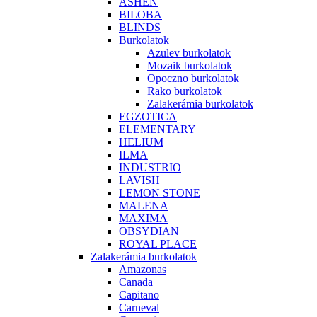
ASHEN
BILOBA
BLINDS
Burkolatok
Azulev burkolatok
Mozaik burkolatok
Opoczno burkolatok
Rako burkolatok
Zalakerámia burkolatok
EGZOTICA
ELEMENTARY
HELIUM
ILMA
INDUSTRIO
LAVISH
LEMON STONE
MALENA
MAXIMA
OBSYDIAN
ROYAL PLACE
Zalakerámia burkolatok
Amazonas
Canada
Capitano
Carneval