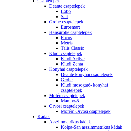
Csaptelepek
Deante csaptelepek
Lobo
Salt
Grohe csaptelepek
Eurosmart
Hansgrohe csaptelepek
Focus
Metris
Talis Classic
Kludi csaptelepek
Kludi Active
Kludi Zenta
Konyhai csaptelepek
Deante konyhai csaptelepek
Grohe
Kludi mosogató- konyhai
csaptelepek
Mofém csaptelepek
Mambó-5
Orvosi csaptelepek
Mofém Orvosi csaptelepek
Kádak
Asszimmetrikus kádak
Kolpa-San asszimmetrikus kádak