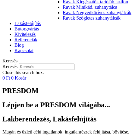
Ravak Kiegészítők tartóláb, szifon
Ravak Minikád, zuhanytálca
Ravak Negyedköríves zuhanytálcák
Ravak Szögletes zuhanytálcák
Lakásfelújítás
Bútorgyártás
Kivitelezés
Referenciák
Blog
Kapcsolat
Keresés
Keresés
Close this search box.
0
Ft
0
Kosár
PRESDOM
Lépjen be a PRESDOM világába...
Lakberendezés, Lakásfelújítás
Magán és üzleti célú ingatlanok, ingatlanrészek felújítása, bővítése,