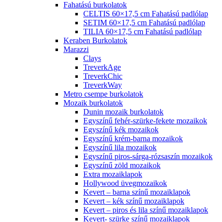
Fahatású burkolatok
CELTIS 60×17,5 cm Fahatású padlólap
SETIM 60×17,5 cm Fahatású padlólap
TILIA 60×17,5 cm Fahatású padlólap
Keraben Burkolatok
Marazzi
Clays
TreverkAge
TreverkChic
TreverkWay
Metro csempe burkolatok
Mozaik burkolatok
Dunin mozaik burkolatok
Egyszínű fehér-szürke-fekete mozaikok
Egyszínű kék mozaikok
Egyszínű krém-barna mozaikok
Egyszínű lila mozaikok
Egyszínű piros-sárga-rózsaszín mozaikok
Egyszínű zöld mozaikok
Extra mozaiklapok
Hollywood üvegmozaikok
Kevert – barna színű mozaiklapok
Kevert – kék színű mozaiklapok
Kevert – piros és lila színű mozaiklapok
Kevert- szürke színű mozaiklapok