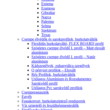
Enigma
Eramosa
Gibraltar
Nazca
Palermo
Selma
Spektrum
Texas
Csempe élvédők és sarokprofilok, burkolatváltók
Flexibilis burkolatváltó, FLEX BOARD profil
Szögletes csempe élvédő L profil – Matt eloxált
alumínium
Szögletes csempe élvédő L profil – Natúr
alumínium
Kádszegélyek, zuhanytálca szegélyek
Q négyzet profilok – Eloxált
Réz Profilok, burkolatváltók
Utólagos Alumínium és Rozsdamentes
Sarokvédő profil
Utólagos Pvc sarokvédő profilok
Csemperagasztók
Egyéb
Fugakereszt, burkolatszintező rendszerek
Víz szigetelő és feszültségmentesítők
Fürdőszoba bútorok