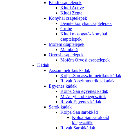
Kludi csaptelepek
Kludi Active
Kludi Zenta
Konyhai csaptelepek
Deante konyhai csaptelepek
Grohe
Kludi mosogató- konyhai
csaptelepek
Mofém csaptelepek
Mambó-5
Orvosi csaptelepek
Mofém Orvosi csaptelepek
Kádak
Asszimmetrikus kádak
Kolpa-San asszimmetrikus kádak
Ravak Asszimmetrikus kádak
Egyenes kádak
Kolpa-San egyenes kádak
M-Acryl kád kiegészítők
Ravak Egyenes kádak
Sarok kádak
Kolpa-San sarokkád
Kolpa San sarokkád
kiegészítők
Ravak Sarokkádak