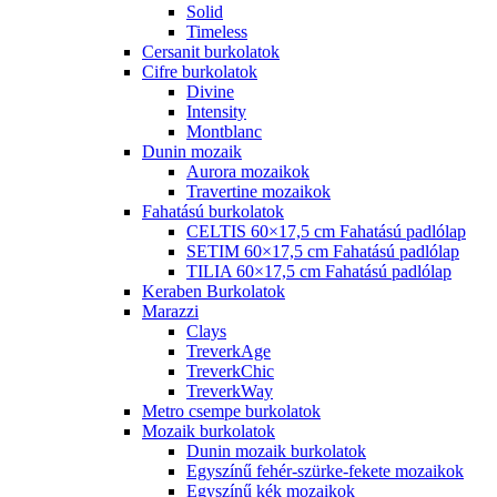
Solid
Timeless
Cersanit burkolatok
Cifre burkolatok
Divine
Intensity
Montblanc
Dunin mozaik
Aurora mozaikok
Travertine mozaikok
Fahatású burkolatok
CELTIS 60×17,5 cm Fahatású padlólap
SETIM 60×17,5 cm Fahatású padlólap
TILIA 60×17,5 cm Fahatású padlólap
Keraben Burkolatok
Marazzi
Clays
TreverkAge
TreverkChic
TreverkWay
Metro csempe burkolatok
Mozaik burkolatok
Dunin mozaik burkolatok
Egyszínű fehér-szürke-fekete mozaikok
Egyszínű kék mozaikok