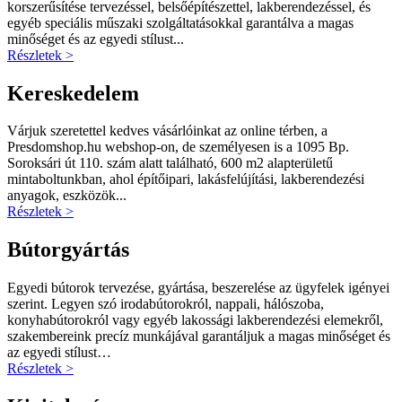
korszerűsítése tervezéssel, belsőépítészettel, lakberendezéssel, és
egyéb speciális műszaki szolgáltatásokkal garantálva a magas
minőséget és az egyedi stílust...
Részletek >
Kereskedelem
Várjuk szeretettel kedves vásárlóinkat az online térben, a
Presdomshop.hu webshop-on, de személyesen is a 1095 Bp.
Soroksári út 110. szám alatt található, 600 m2 alapterületű
mintaboltunkban, ahol építőipari, lakásfelújítási, lakberendezési
anyagok, eszközök...
Részletek >
Bútorgyártás
Egyedi bútorok tervezése, gyártása, beszerelése az ügyfelek igényei
szerint. Legyen szó irodabútorokról, nappali, hálószoba,
konyhabútorokról vagy egyéb lakossági lakberendezési elemekről,
szakembereink precíz munkájával garantáljuk a magas minőséget és
az egyedi stílust…
Részletek >