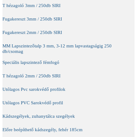
T hézagoló 3mm / 250db SIRI
Fugakereszt 3mm / 250db SIRI
Fugakereszt 2mm / 250db SIRI
MM Lapszintezőtalp 3 mm, 3-12 mm lapvastagságig 250
db/csomag
Speciális lapszintező fémfogó
T hézagoló 2mm / 250db SIRI
Utólagos Pvc sarokvédő profilok
Utólagos PVC Sarokvédő profil
Kádszegélyek, zuhanytálca szegélyek
Előre beépíthető kádszegély, fehér 185cm