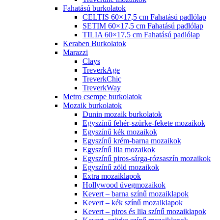
Fahatású burkolatok
CELTIS 60×17,5 cm Fahatású padlólap
SETIM 60×17,5 cm Fahatású padlólap
TILIA 60×17,5 cm Fahatású padlólap
Keraben Burkolatok
Marazzi
Clays
TreverkAge
TreverkChic
TreverkWay
Metro csempe burkolatok
Mozaik burkolatok
Dunin mozaik burkolatok
Egyszínű fehér-szürke-fekete mozaikok
Egyszínű kék mozaikok
Egyszínű krém-barna mozaikok
Egyszínű lila mozaikok
Egyszínű piros-sárga-rózsaszín mozaikok
Egyszínű zöld mozaikok
Extra mozaiklapok
Hollywood üvegmozaikok
Kevert – barna színű mozaiklapok
Kevert – kék színű mozaiklapok
Kevert – piros és lila színű mozaiklapok