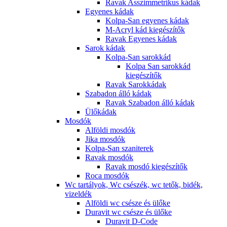
Ravak Asszimmetrikus kádak
Egyenes kádak
Kolpa-San egyenes kádak
M-Acryl kád kiegészítők
Ravak Egyenes kádak
Sarok kádak
Kolpa-San sarokkád
Kolpa San sarokkád
kiegészítők
Ravak Sarokkádak
Szabadon álló kádak
Ravak Szabadon álló kádak
Ülőkádak
Mosdók
Alföldi mosdók
Jika mosdók
Kolpa-San szaniterek
Ravak mosdók
Ravak mosdó kiegészítők
Roca mosdók
Wc tartályok, Wc csészék, wc tetők, bidék,
vizeldék
Alföldi wc csésze és ülőke
Duravit wc csésze és ülőke
Duravit D-Code