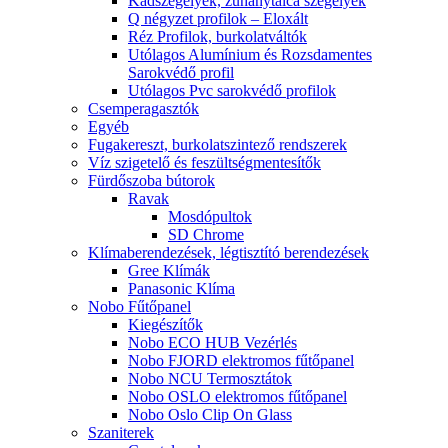
Kádszegélyek, zuhanytálca szegélyek
Q négyzet profilok – Eloxált
Réz Profilok, burkolatváltók
Utólagos Alumínium és Rozsdamentes
Sarokvédő profil
Utólagos Pvc sarokvédő profilok
Csemperagasztók
Egyéb
Fugakereszt, burkolatszintező rendszerek
Víz szigetelő és feszültségmentesítők
Fürdőszoba bútorok
Ravak
Mosdópultok
SD Chrome
Klímaberendezések, légtisztító berendezések
Gree Klímák
Panasonic Klíma
Nobo Fűtőpanel
Kiegészítők
Nobo ECO HUB Vezérlés
Nobo FJORD elektromos fűtőpanel
Nobo NCU Termosztátok
Nobo OSLO elektromos fűtőpanel
Nobo Oslo Clip On Glass
Szaniterek