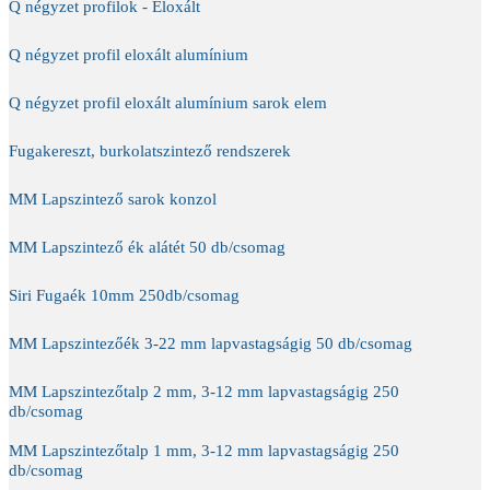
Q négyzet profilok - Eloxált
Q négyzet profil eloxált alumínium
Q négyzet profil eloxált alumínium sarok elem
Fugakereszt, burkolatszintező rendszerek
MM Lapszintező sarok konzol
MM Lapszintező ék alátét 50 db/csomag
Siri Fugaék 10mm 250db/csomag
MM Lapszintezőék 3-22 mm lapvastagságig 50 db/csomag
MM Lapszintezőtalp 2 mm, 3-12 mm lapvastagságig 250
db/csomag
MM Lapszintezőtalp 1 mm, 3-12 mm lapvastagságig 250
db/csomag