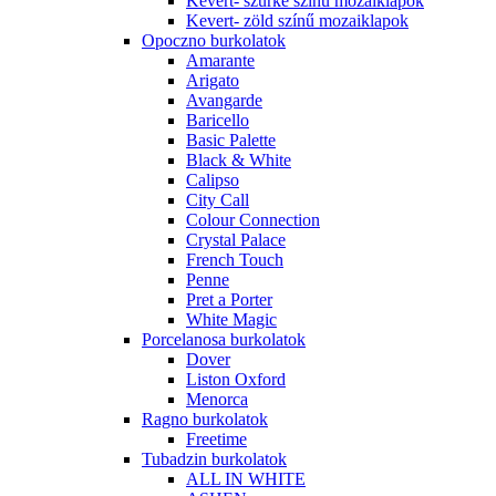
Kevert- szürke színű mozaiklapok
Kevert- zöld színű mozaiklapok
Opoczno burkolatok
Amarante
Arigato
Avangarde
Baricello
Basic Palette
Black & White
Calipso
City Call
Colour Connection
Crystal Palace
French Touch
Penne
Pret a Porter
White Magic
Porcelanosa burkolatok
Dover
Liston Oxford
Menorca
Ragno burkolatok
Freetime
Tubadzin burkolatok
ALL IN WHITE