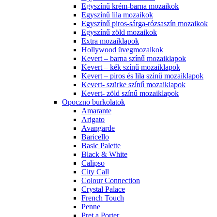
Egyszínű krém-barna mozaikok
Egyszínű lila mozaikok
Egyszínű piros-sárga-rózsaszín mozaikok
Egyszínű zöld mozaikok
Extra mozaiklapok
Hollywood üvegmozaikok
Kevert – barna színű mozaiklapok
Kevert – kék színű mozaiklapok
Kevert – piros és lila színű mozaiklapok
Kevert- szürke színű mozaiklapok
Kevert- zöld színű mozaiklapok
Opoczno burkolatok
Amarante
Arigato
Avangarde
Baricello
Basic Palette
Black & White
Calipso
City Call
Colour Connection
Crystal Palace
French Touch
Penne
Pret a Porter