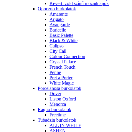
Kevert- zöld színű mozaiklapok
Opoczno burkolatok
Amarante
Arigato
Avangarde
Baricello
Basic Palette
Black & White
Calipso
City Call
Colour Connection
Crystal Palace
French Touch
Penne
Pret a Porter
White Magic
Porcelanosa burkolatok
Dover
Liston Oxford
Menorca
Ragno burkolatok
Freetime
Tubadzin burkolatok
ALL IN WHITE
ASHEN