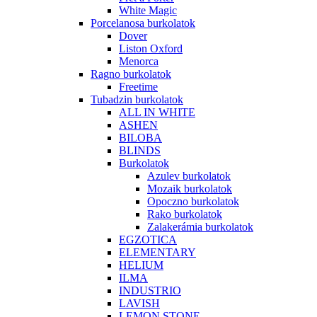
White Magic
Porcelanosa burkolatok
Dover
Liston Oxford
Menorca
Ragno burkolatok
Freetime
Tubadzin burkolatok
ALL IN WHITE
ASHEN
BILOBA
BLINDS
Burkolatok
Azulev burkolatok
Mozaik burkolatok
Opoczno burkolatok
Rako burkolatok
Zalakerámia burkolatok
EGZOTICA
ELEMENTARY
HELIUM
ILMA
INDUSTRIO
LAVISH
LEMON STONE