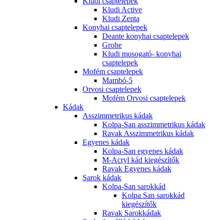
Kludi csaptelepek
Kludi Active
Kludi Zenta
Konyhai csaptelepek
Deante konyhai csaptelepek
Grohe
Kludi mosogató- konyhai
csaptelepek
Mofém csaptelepek
Mambó-5
Orvosi csaptelepek
Mofém Orvosi csaptelepek
Kádak
Asszimmetrikus kádak
Kolpa-San asszimmetrikus kádak
Ravak Asszimmetrikus kádak
Egyenes kádak
Kolpa-San egyenes kádak
M-Acryl kád kiegészítők
Ravak Egyenes kádak
Sarok kádak
Kolpa-San sarokkád
Kolpa San sarokkád
kiegészítők
Ravak Sarokkádak