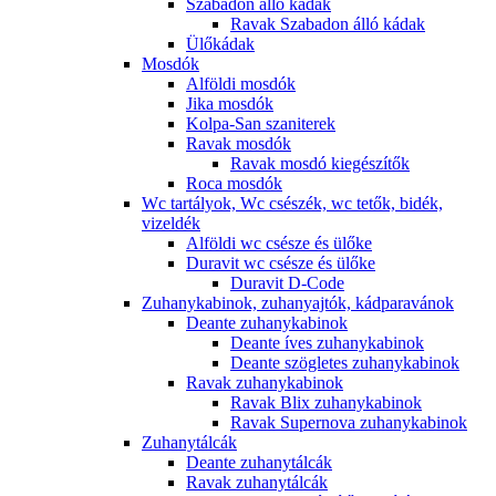
Szabadon álló kádak
Ravak Szabadon álló kádak
Ülőkádak
Mosdók
Alföldi mosdók
Jika mosdók
Kolpa-San szaniterek
Ravak mosdók
Ravak mosdó kiegészítők
Roca mosdók
Wc tartályok, Wc csészék, wc tetők, bidék,
vizeldék
Alföldi wc csésze és ülőke
Duravit wc csésze és ülőke
Duravit D-Code
Zuhanykabinok, zuhanyajtók, kádparavánok
Deante zuhanykabinok
Deante íves zuhanykabinok
Deante szögletes zuhanykabinok
Ravak zuhanykabinok
Ravak Blix zuhanykabinok
Ravak Supernova zuhanykabinok
Zuhanytálcák
Deante zuhanytálcák
Ravak zuhanytálcák