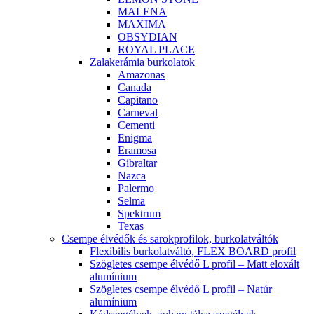
MALENA
MAXIMA
OBSYDIAN
ROYAL PLACE
Zalakerámia burkolatok
Amazonas
Canada
Capitano
Carneval
Cementi
Enigma
Eramosa
Gibraltar
Nazca
Palermo
Selma
Spektrum
Texas
Csempe élvédők és sarokprofilok, burkolatváltók
Flexibilis burkolatváltó, FLEX BOARD profil
Szögletes csempe élvédő L profil – Matt eloxált
alumínium
Szögletes csempe élvédő L profil – Natúr
alumínium