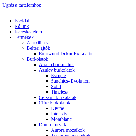
Ugrás a tartalomhoz
Főoldal
Rólunk
Kereskedelem
Termékek
Ajtókilincs
Beltéri ajtók
Eurowood Dekor Extra ajtó
Burkolatok
Ariana burkolatok
Azulev burkolatok
Evoque
Sanchies- Evolution
Solid
Timeless
Cersanit burkolatok
Cifre burkolatok
Divine
Intensity
Montblanc
Dunin mozaik
Aurora mozaikok
Travertine mozaikok