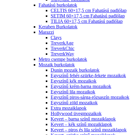
Fahatású burkolatok
CELTIS 60×17,5 cm Fahatású padlólap
SETIM 60×17,5 cm Fahatású padlólap
TILIA 60×17,5 cm Fahatású padlólap
Keraben Burkolatok
Marazzi
Clays
TreverkAge
TreverkChic
TreverkWay
Metro csempe burkolatok
Mozaik burkolatok
Dunin mozaik burkolatok
Egyszínű fehér-szürke-fekete mozaikok
Egyszínű kék mozaikok
Egyszínű krém-barna mozaikok
Egyszínű lila mozaikok
Egyszínű piros-sárga-rózsaszín mozaikok
Egyszínű zöld mozaikok
Extra mozaiklapok
Hollywood üvegmozaikok
Kevert – barna színű mozaiklapok
Kevert – kék színű mozaiklapok
Kevert – piros és lila színű mozaiklapok