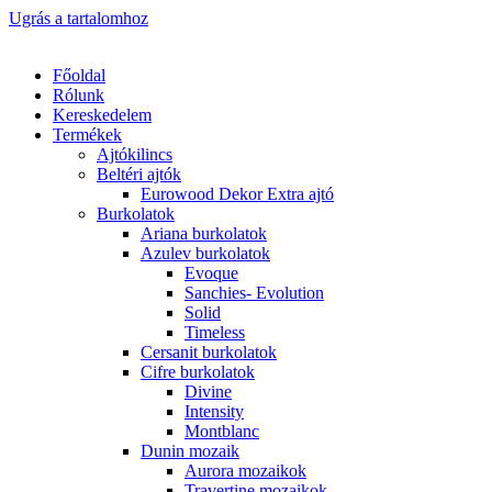
Ugrás a tartalomhoz
Főoldal
Rólunk
Kereskedelem
Termékek
Ajtókilincs
Beltéri ajtók
Eurowood Dekor Extra ajtó
Burkolatok
Ariana burkolatok
Azulev burkolatok
Evoque
Sanchies- Evolution
Solid
Timeless
Cersanit burkolatok
Cifre burkolatok
Divine
Intensity
Montblanc
Dunin mozaik
Aurora mozaikok
Travertine mozaikok