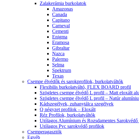
Zalakerámia burkolatok
Amazonas
Canada
Capitano
Carneval
Cementi
Enigma
Eramosa
Gibraltar
Nazca
Palermo
Selma
Spektrum
Texas
Csempe élvédők és sarokprofilok, burkolatváltók
Flexibilis burkolatváltó, FLEX BOARD profil
Szögletes csempe élvédő L profil – Matt eloxált a
Szögletes csempe élvédő L profil – Natúr alumíni
Kádszegélyek, zuhanytálca szegélyek
Q négyzet profilok – Eloxált
Réz Profilok, burkolatváltók
Utólagos Alumínium és Rozsdamentes Sarokvédő p
Utólagos Pvc sarokvédő profilok
Csemperagasztók
Egyéb