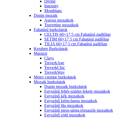
Divine
Intensity
Montblanc
Dunin mozaik
Aurora mozaikok
Travertine mozaikok
Fahatású burkolatok
CELTIS 60×17,5 cm Fahatású padlólap
SETIM 60×17,5 cm Fahatású padlólap
TILIA 60×17,5 cm Fahatású padlólap
Keraben Burkolatok
Marazzi
Clays
TreverkAge
TreverkChic
TreverkWay
Metro csempe burkolatok
Mozaik burkolatok
Dunin mozaik burkolatok
Egyszínű fehér-szürke-fekete mozaikok
Egyszínű kék mozaikok
Egyszínű krém-barna mozaikok
Egyszínű lila mozaikok
Egyszínű piros-sárga-rózsaszín mozaikok
Egyszínű zöld mozaikok