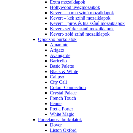
Extra mozaiklapok
Hollywood üvegmozaikok
Kevert – barna színű mozaiklapok
Kevert – kék színű mozaiklapok
Kevert – piros és lila színű mozaiklapok
Kevert- szürke színű mozaiklapok
Kevert- zöld színű mozaiklapok
Opoczno burkolatok
Amarante
Arigato
Avangarde
Baricello
Basic Palette
Black & White
Calipso
City Call
Colour Connection
Crystal Palace
French Touch
Penne
Pret a Porter
White Magic
Porcelanosa burkolatok
Dover
Liston Oxford