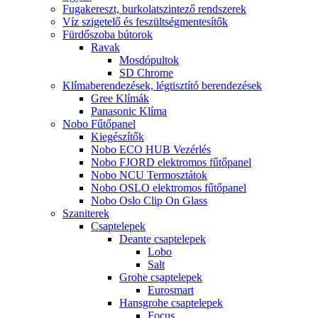
Fugakereszt, burkolatszintező rendszerek
Víz szigetelő és feszültségmentesítők
Fürdőszoba bútorok
Ravak
Mosdópultok
SD Chrome
Klímaberendezések, légtisztító berendezések
Gree Klímák
Panasonic Klíma
Nobo Fűtőpanel
Kiegészítők
Nobo ECO HUB Vezérlés
Nobo FJORD elektromos fűtőpanel
Nobo NCU Termosztátok
Nobo OSLO elektromos fűtőpanel
Nobo Oslo Clip On Glass
Szaniterek
Csaptelepek
Deante csaptelepek
Lobo
Salt
Grohe csaptelepek
Eurosmart
Hansgrohe csaptelepek
Focus