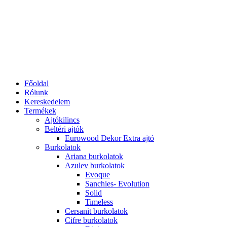
Főoldal
Rólunk
Kereskedelem
Termékek
Ajtókilincs
Beltéri ajtók
Eurowood Dekor Extra ajtó
Burkolatok
Ariana burkolatok
Azulev burkolatok
Evoque
Sanchies- Evolution
Solid
Timeless
Cersanit burkolatok
Cifre burkolatok