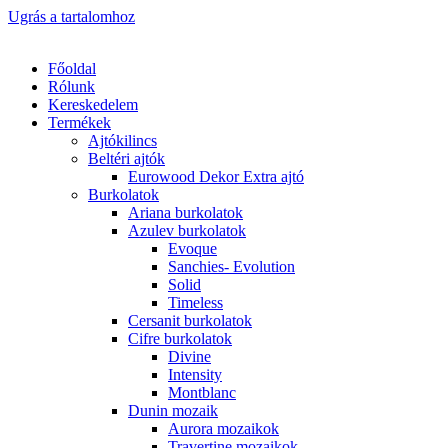
Ugrás a tartalomhoz
Főoldal
Rólunk
Kereskedelem
Termékek
Ajtókilincs
Beltéri ajtók
Eurowood Dekor Extra ajtó
Burkolatok
Ariana burkolatok
Azulev burkolatok
Evoque
Sanchies- Evolution
Solid
Timeless
Cersanit burkolatok
Cifre burkolatok
Divine
Intensity
Montblanc
Dunin mozaik
Aurora mozaikok
Travertine mozaikok