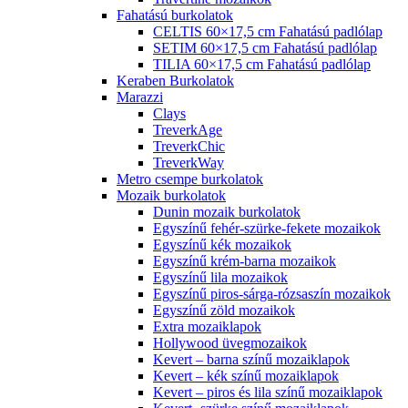
Fahatású burkolatok
CELTIS 60×17,5 cm Fahatású padlólap
SETIM 60×17,5 cm Fahatású padlólap
TILIA 60×17,5 cm Fahatású padlólap
Keraben Burkolatok
Marazzi
Clays
TreverkAge
TreverkChic
TreverkWay
Metro csempe burkolatok
Mozaik burkolatok
Dunin mozaik burkolatok
Egyszínű fehér-szürke-fekete mozaikok
Egyszínű kék mozaikok
Egyszínű krém-barna mozaikok
Egyszínű lila mozaikok
Egyszínű piros-sárga-rózsaszín mozaikok
Egyszínű zöld mozaikok
Extra mozaiklapok
Hollywood üvegmozaikok
Kevert – barna színű mozaiklapok
Kevert – kék színű mozaiklapok
Kevert – piros és lila színű mozaiklapok