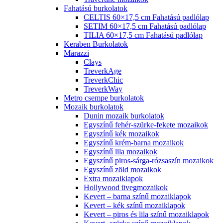
Fahatású burkolatok
CELTIS 60×17,5 cm Fahatású padlólap
SETIM 60×17,5 cm Fahatású padlólap
TILIA 60×17,5 cm Fahatású padlólap
Keraben Burkolatok
Marazzi
Clays
TreverkAge
TreverkChic
TreverkWay
Metro csempe burkolatok
Mozaik burkolatok
Dunin mozaik burkolatok
Egyszínű fehér-szürke-fekete mozaikok
Egyszínű kék mozaikok
Egyszínű krém-barna mozaikok
Egyszínű lila mozaikok
Egyszínű piros-sárga-rózsaszín mozaikok
Egyszínű zöld mozaikok
Extra mozaiklapok
Hollywood üvegmozaikok
Kevert – barna színű mozaiklapok
Kevert – kék színű mozaiklapok
Kevert – piros és lila színű mozaiklapok