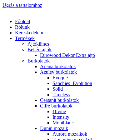
Ugrás a tartalomhoz
Főoldal
Rólunk
Kereskedelem
Termékek
Ajtókilincs
Beltéri ajtók
Eurowood Dekor Extra ajtó
Burkolatok
Ariana burkolatok
Azulev burkolatok
Evoque
Sanchies- Evolution
Solid
Timeless
Cersanit burkolatok
Cifre burkolatok
Divine
Intensity
Montblanc
Dunin mozaik
Aurora mozaikok
Travertine mozaikok